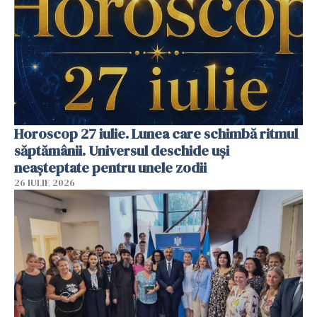
Horoscop 27 iulie. Lunea care schimbă ritmul
săptămânii. Universul deschide uși
neașteptate pentru unele zodii
26 IULIE 2026