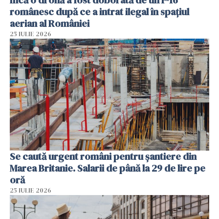
românesc după ce a intrat ilegal în spațiul
aerian al României
25 IULIE 2026
Se caută urgent români pentru șantiere din
Marea Britanie. Salarii de până la 29 de lire pe
oră
25 IULIE 2026