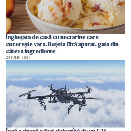
Înghețata de casă cu nectarine care
cucerește vara. Rețeta fără aparat, gata din
câteva ingrediente
25 IULIE 2026
Încă o dronă a fost doborâtă de un F-16