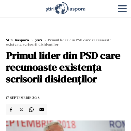
StiriDiaspora
›
Știri
›
Primul lider din PSD care recunoaste
existența scrisorii disidenților
Primul lider din PSD care
recunoaste existența
scrisorii disidenților
17 SEPTEMBRIE 2018