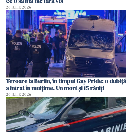
ce o să mă fac fără voi”
26 IULIE 2026
Teroare la Berlin, în timpul Gay Pride: o dubiță
a intrat în mulțime. Un mort și 15 răniți
26 IULIE 2026