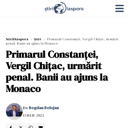
StiriDiaspora
›
Știri
›
Primarul Constanței, Vergil Chițac, urmărit
penal. Banii au ajuns la Monaco
Primarul Constanței,
Vergil Chițac, urmărit
penal. Banii au ajuns la
Monaco
De
Bogdan Bolojan
13 IULIE 2023