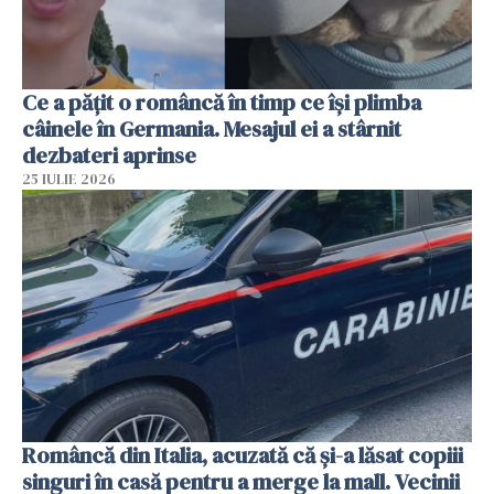
Ce a pățit o româncă în timp ce își plimba
câinele în Germania. Mesajul ei a stârnit
dezbateri aprinse
25 IULIE 2026
Româncă din Italia, acuzată că și-a lăsat copiii
singuri în casă pentru a merge la mall. Vecinii