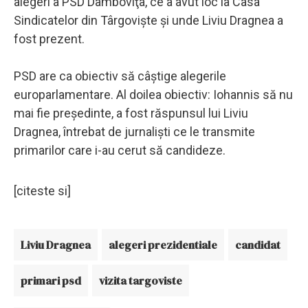
alegeri a PSD Dâmboviţa, ce a avut loc la Casa
Sindicatelor din Târgovişte şi unde Liviu Dragnea a
fost prezent.
PSD are ca obiectiv să câştige alegerile
europarlamentare. Al doilea obiectiv: Iohannis să nu
mai fie preşedinte, a fost răspunsul lui Liviu
Dragnea, întrebat de jurnalişti ce le transmite
primarilor care i-au cerut să candideze.
[citeste si]
Liviu Dragnea
alegeri prezidentiale
candidat
primari psd
vizita targoviste