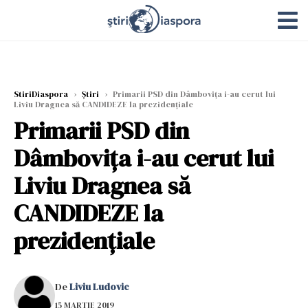
StiriDiaspora
›
Știri
›
Primarii PSD din Dâmboviţa i-au cerut lui
Liviu Dragnea să CANDIDEZE la prezidențiale
Primarii PSD din
Dâmboviţa i-au cerut lui
Liviu Dragnea să
CANDIDEZE la
prezidențiale
De
Liviu Ludovic
15 MARTIE 2019