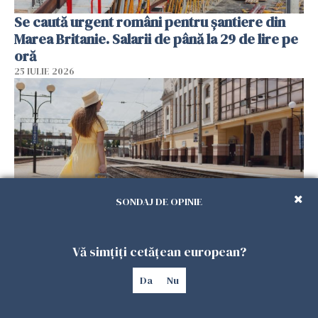
Se caută urgent români pentru șantiere din
Marea Britanie. Salarii de până la 29 de lire pe
oră
25 IULIE 2026
SONDAJ DE OPINIE
Haos pe calea ferată în Italia! Timp de
Vă simțiți cetățean european?
aproape patru zile, trenurile spre Roma și
Da
Nu
Milano pot întârzia până la 3 ore
25 IULIE 2026