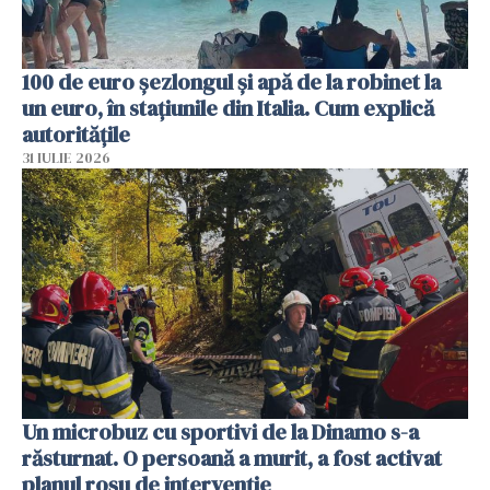
100 de euro șezlongul și apă de la robinet la
un euro, în stațiunile din Italia. Cum explică
autoritățile
31 IULIE 2026
Un microbuz cu sportivi de la Dinamo s-a
răsturnat. O persoană a murit, a fost activat
planul roșu de intervenție