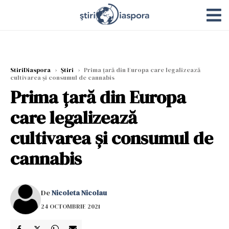
StiriDiaspora
›
Știri
›
Prima țară din Europa care legalizează
cultivarea și consumul de cannabis
Prima țară din Europa
care legalizează
cultivarea și consumul de
cannabis
De
Nicoleta Nicolau
24 OCTOMBRIE 2021