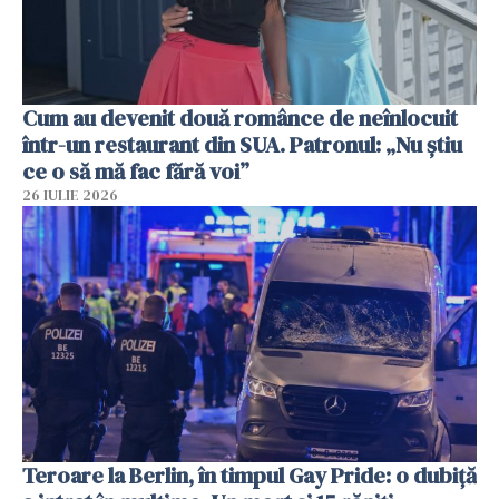
Cum au devenit două românce de neînlocuit
într-un restaurant din SUA. Patronul: „Nu știu
ce o să mă fac fără voi”
26 IULIE 2026
Teroare la Berlin, în timpul Gay Pride: o dubiță