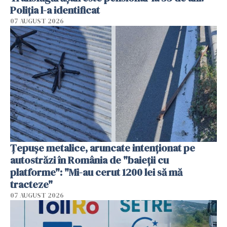
Poliția l-a identificat
07 AUGUST 2026
Țepușe metalice, aruncate intenționat pe
autostrăzi în România de "baieții cu
platforme": "Mi-au cerut 1200 lei să mă
tracteze"
07 AUGUST 2026