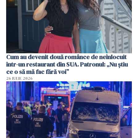
Cum au devenit două românce de neînlocuit
într-un restaurant din SUA. Patronul: „Nu știu
ce o să mă fac fără voi”
26 IULIE 2026