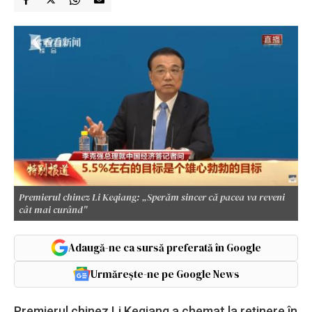
Premierul chinez Li Keqiang: „Sperăm sincer că pacea va reveni
cât mai curând"
Adaugă-ne ca sursă preferată în Google
Urmărește-ne pe Google News
Premierul chinez Li Keqiang a chemat la reţinere în