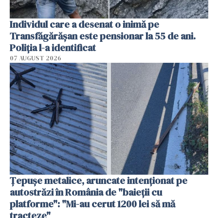
Individul care a desenat o inimă pe
Transfăgărășan este pensionar la 55 de ani.
Poliția l-a identificat
07 AUGUST 2026
Țepușe metalice, aruncate intenționat pe
autostrăzi în România de "baieții cu
platforme": "Mi-au cerut 1200 lei să mă
tracteze"