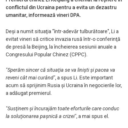
conflictul din Ucraina pentru a evita un dezastru
umanitar, informează vineri DPA.
Deşi a numit situaţia "într-adevăr tulburătoare", Li a
evitat vineri să critice invazia rusă într-o conferinţă
de presă la Beijing, la încheierea sesiunii anuale a
Congresului Popular Chinez (CPPC).
"Sperăm sincer că situaţia se va linişti şi pacea va
reveni cât mai curând"
, a spus Li. Este important
acum să sprijinim Rusia şi Ucraina în negocierile lor,
a adăugat premierul.
"Susţinem şi încurajăm toate eforturile care conduc
la soluţionarea paşnică a crizei"
, a mai spus el.