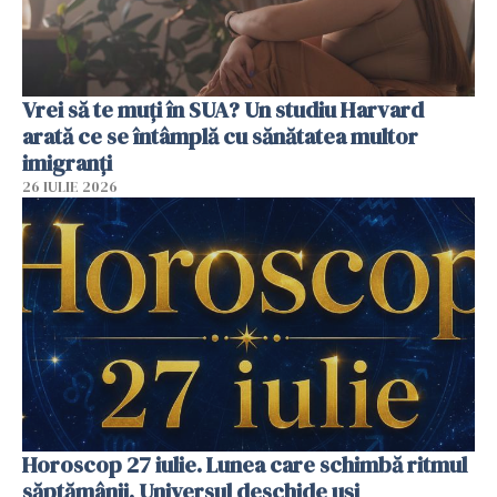
Vrei să te muți în SUA? Un studiu Harvard
arată ce se întâmplă cu sănătatea multor
imigranți
26 IULIE 2026
Horoscop 27 iulie. Lunea care schimbă ritmul
săptămânii. Universul deschide uși