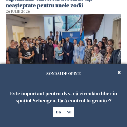
neașteptate pentru unele zodii
26 IULIE 2026
SONDAJ DE OPINIE
Accidente, spitalizare sau alte urgențe?
Consulatul României la Roma promite
Este important pentru dvs. că circulăm liber în
intervenții în doar 24 de ore
spațiul Schengen, fără control la granițe?
26 IULIE 2026
Da
Nu