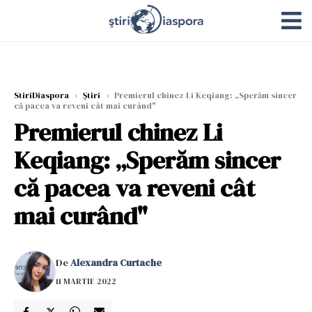
StiriDiaspora
›
Știri
›
Premierul chinez Li Keqiang: „Sperăm sincer
că pacea va reveni cât mai curând"
Premierul chinez Li
Keqiang: „Sperăm sincer
că pacea va reveni cât
mai curând"
De
Alexandra Curtache
11 MARTIE 2022