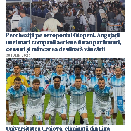
Percheziții pe aeroportul Otopeni. Angajații
unei mari companii aeriene furau parfumuri,
ceasuri și mâncarea destinată vânzării
30 IULIE 2026
Universitatea Craiova, eliminată din Liga