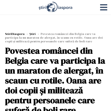
StiriDiaspora
›
Știri
›
Povestea româncei din Belgia care va
participa la un maraton de alergat, în scaun cu rotile. Oana are doi
copii și militează pentru persoanele care suferă de boli rare
Povestea româncei din
Belgia care va participa la
un maraton de alergat, în
scaun cu rotile. Oana are
doi copii și militează
pentru persoanele care
suferă de boli rare