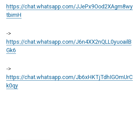
https://chat.whatsapp.com/JJePx9Ood2XAgm8wy
tbimH
->
https://chat.whatsapp.com/J6n4XX2nQLL0yuoailB
Gk6
->
https://chat.whatsapp.com/Jb6xHKTjTdhIGOmUrC
k0qy