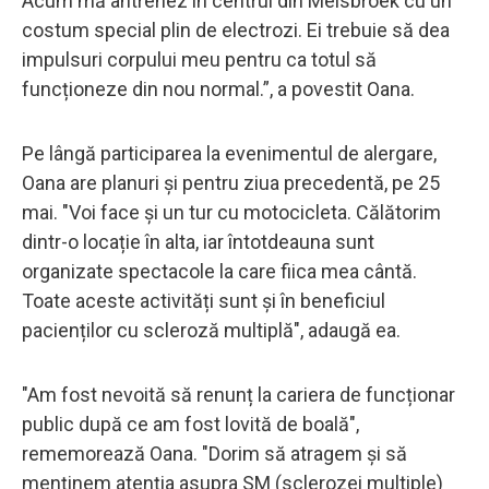
Acum mă antrenez în centrul din Melsbroek cu un
costum special plin de electrozi. Ei trebuie să dea
impulsuri corpului meu pentru ca totul să
funcționeze din nou normal.”, a povestit Oana.
Pe lângă participarea la evenimentul de alergare,
Oana are planuri și pentru ziua precedentă, pe 25
mai. "Voi face și un tur cu motocicleta. Călătorim
dintr-o locație în alta, iar întotdeauna sunt
organizate spectacole la care fiica mea cântă.
Toate aceste activități sunt și în beneficiul
pacienților cu scleroză multiplă", adaugă ea.
"Am fost nevoită să renunț la cariera de funcționar
public după ce am fost lovită de boală",
rememorează Oana. "Dorim să atragem și să
menținem atenția asupra SM (sclerozei multiple)