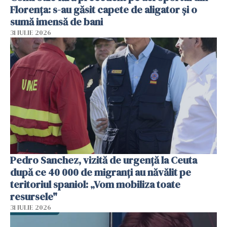
Florența: s-au găsit capete de aligator și o
sumă imensă de bani
31 IULIE 2026
Pedro Sanchez, vizită de urgență la Ceuta
după ce 40 000 de migranți au năvălit pe
teritoriul spaniol: „Vom mobiliza toate
resursele"
31 IULIE 2026