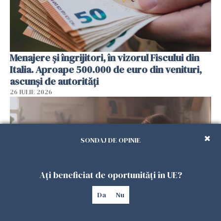
Menajere și îngrijitori, în vizorul Fiscului din
Italia. Aproape 500.000 de euro din venituri,
ascunși de autorități
26 IULIE 2026
SONDAJ DE OPINIE
Ați beneficiat de oportunități în UE?
Da
Nu
Vrei să te muți în SUA? Un studiu Harvard