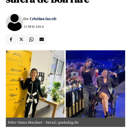
De
Cristina Iacob
23 MAI 2024
Foto: Oana Bocănet / Sursă: goeiedag.be