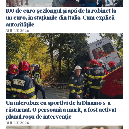
100 de euro șezlongul și apă de la robinet la
un euro, în stațiunile din Italia. Cum explică
autoritățile
31 IULIE 2026
Un microbuz cu sportivi de la Dinamo s-a
răsturnat. O persoană a murit, a fost activat
planul roșu de intervenție
31 IULIE 2026