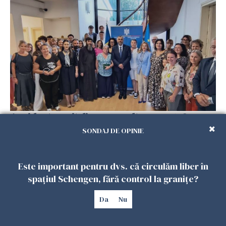
Accidente, spitalizare sau alte urgențe?
Consulatul României la Roma promite
SONDAJ DE OPINIE
intervenții în doar 24 de ore
26 IULIE 2026
Este important pentru dvs. că circulăm liber în
spațiul Schengen, fără control la granițe?
Da
Nu