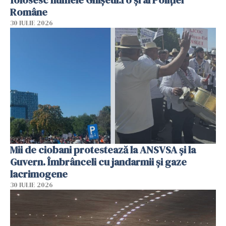
folosesc numele Ghișeul.ro și al Poliției
Române
30 IULIE 2026
Mii de ciobani protestează la ANSVSA și la
Guvern. Îmbrânceli cu jandarmii și gaze
lacrimogene
30 IULIE 2026