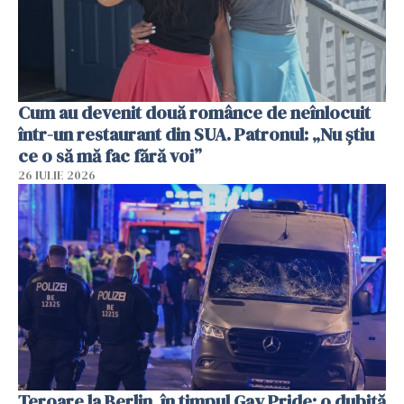
Cum au devenit două românce de neînlocuit
într-un restaurant din SUA. Patronul: „Nu știu
ce o să mă fac fără voi”
26 IULIE 2026
Teroare la Berlin, în timpul Gay Pride: o dubiță