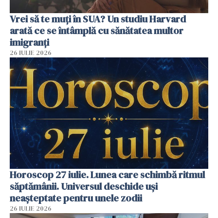
Vrei să te muți în SUA? Un studiu Harvard
arată ce se întâmplă cu sănătatea multor
imigranți
26 IULIE 2026
Horoscop 27 iulie. Lunea care schimbă ritmul
săptămânii. Universul deschide uși
neașteptate pentru unele zodii
26 IULIE 2026