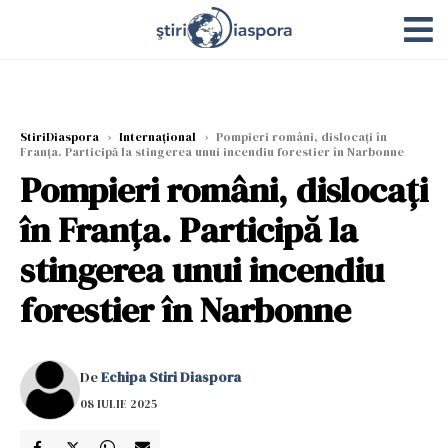
StiriDiaspora
›
Internațional
›
Pompieri români, dislocaţi în
Franţa. Participă la stingerea unui incendiu forestier în Narbonne
Pompieri români, dislocaţi
în Franţa. Participă la
stingerea unui incendiu
forestier în Narbonne
De
Echipa Stiri Diaspora
08 IULIE 2025