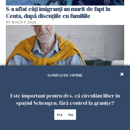
S-a aflat câți imigranți au murit de fapt la
Ceuta, după discuțiile cu familiile
05 AUGUST 2026
SONDAJ DE OPINIE
Tot mai mulți germani continuă să lucreze și
Este important pentru dvs. că circulăm liber în
după pensionare
spațiul Schengen, fără control la granițe?
05 AUGUST 2026
Da
Nu