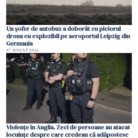
Un șofer de autobuz a doborât cu piciorul
drona cu explozibil pe aeroportul Leipzig din
Germania
07 AUGUST 2026
Violenţe în Anglia. Zeci de persoane au atacat
locuinţe despre care credeau că adăpostesc