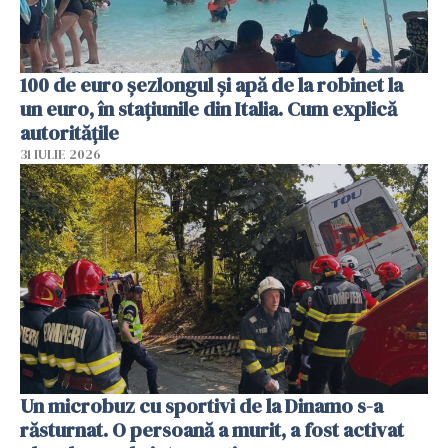
100 de euro șezlongul și apă de la robinet la
un euro, în stațiunile din Italia. Cum explică
autoritățile
31 IULIE 2026
Un microbuz cu sportivi de la Dinamo s-a
răsturnat. O persoană a murit, a fost activat