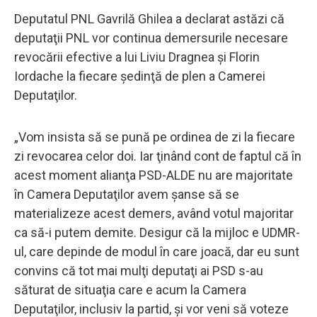
Deputatul PNL Gavrilă Ghilea a declarat astăzi că
deputaţii PNL vor continua demersurile necesare
revocării efective a lui Liviu Dragnea şi Florin
Iordache la fiecare şedinţă de plen a Camerei
Deputaţilor.
„Vom insista să se pună pe ordinea de zi la fiecare
zi revocarea celor doi. Iar ţinând cont de faptul că în
acest moment alianţa PSD-ALDE nu are majoritate
în Camera Deputaţilor avem şanse să se
materializeze acest demers, având votul majoritar
ca să-i putem demite. Desigur că la mijloc e UDMR-
ul, care depinde de modul în care joacă, dar eu sunt
convins că tot mai mulţi deputaţi ai PSD s-au
săturat de situaţia care e acum la Camera
Deputaţilor, inclusiv la partid, şi vor veni să voteze