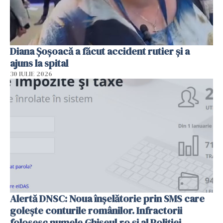
Diana Șoșoacă a făcut accident rutier și a
ajuns la spital
30 IULIE 2026
Alertă DNSC: Noua înșelătorie prin SMS care
golește conturile românilor. Infractorii
folosesc numele Ghișeul.ro și al Poliției