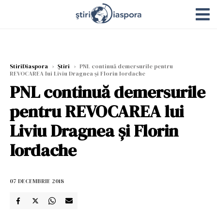
StiriDiaspora
›
Știri
›
PNL continuă demersurile pentru
REVOCAREA lui Liviu Dragnea şi Florin Iordache
PNL continuă demersurile
pentru REVOCAREA lui
Liviu Dragnea şi Florin
Iordache
07 DECEMBRIE 2018