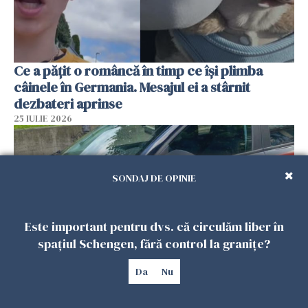
Ce a pățit o româncă în timp ce își plimba
câinele în Germania. Mesajul ei a stârnit
dezbateri aprinse
25 IULIE 2026
SONDAJ DE OPINIE
Este important pentru dvs. că circulăm liber în
spațiul Schengen, fără control la granițe?
Da
Nu
Româncă din Italia, acuzată că și-a lăsat copiii
singuri în casă pentru a merge la mall. Vecinii