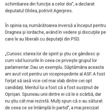
schimbarea din funcţie a celor doi”, a declarat
deputatul Ghilea, potrivit Agerpres.
În opinia sa, numărătoarea inversă a început pentru
Dragnea şi Iordache, având în vedere şi discuţiile pe
care le au liberalii cu deputaţii din PSD.
„Cunosc starea lor de spirit şi ştiu ce gândesc şi
cum văd lucrurile în ceea ce priveşte grupul lor
parlamentar. Dau un exemplu. Săptămâna aceasta
am avut vot pentru un vicepreşedinte al ASF. A fost
forţat să iasă vice cel mai slab dintre cei opt
candidaţi. Meritul lui a fost că a fost susţinut de
Oprişan. Spuneau unii dintre ei că le e scârbă, dar
nu ştiu cât mai rezistă. Mulţi spun că s-au săturat
de ceea ce se întâmplă în partid”, a mai precizat