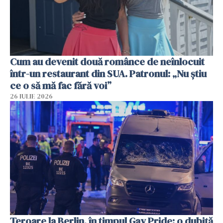
Cum au devenit două românce de neînlocuit
într-un restaurant din SUA. Patronul: „Nu știu
ce o să mă fac fără voi”
26 IULIE 2026
Teroare la Berlin, în timpul Gay Pride: o dubiță