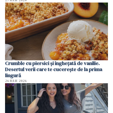
27 IULIE 2026
Crumble cu piersici și înghețată de vanilie.
Desertul verii care te cucerește de la prima
lingură
26 IULIE 2026