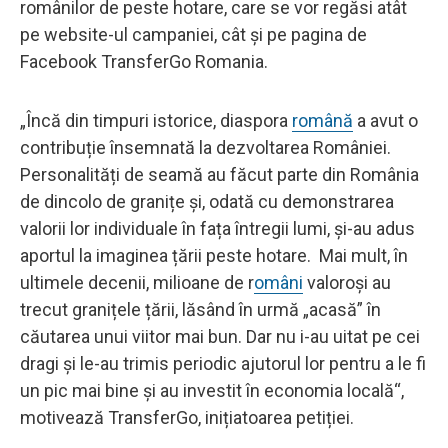
românilor de peste hotare, care se vor regăsi atât
pe website-ul campaniei, cât și pe pagina de
Facebook TransferGo Romania.
„Încă din timpuri istorice, diaspora
română
a avut o
contribuție însemnată la dezvoltarea României.
Personalități de seamă au făcut parte din România
de dincolo de granițe și, odată cu demonstrarea
valorii lor individuale în fața întregii lumi, și-au adus
aportul la imaginea țării peste hotare. Mai mult, în
ultimele decenii, milioane de r
omâni
valoroși au
trecut granițele țării, lăsând în urmă „acasă” în
căutarea unui viitor mai bun. Dar nu i-au uitat pe cei
dragi și le-au trimis periodic ajutorul lor pentru a le fi
un pic mai bine și au investit în economia locală“,
motivează TransferGo, inițiatoarea petiției.