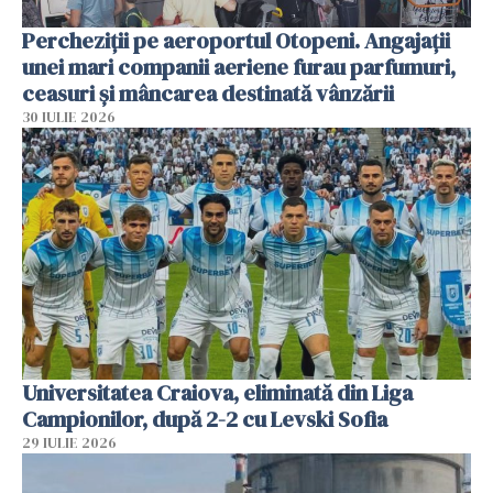
Percheziții pe aeroportul Otopeni. Angajații
unei mari companii aeriene furau parfumuri,
ceasuri și mâncarea destinată vânzării
30 IULIE 2026
Universitatea Craiova, eliminată din Liga
Campionilor, după 2-2 cu Levski Sofia
29 IULIE 2026