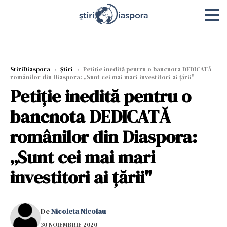
StiriDiaspora
›
Știri
›
Petiție inedită pentru o bancnota DEDICATĂ
românilor din Diaspora: „Sunt cei mai mari investitori ai țării"
Petiție inedită pentru o
bancnota DEDICATĂ
românilor din Diaspora:
„Sunt cei mai mari
investitori ai țării"
De
Nicoleta Nicolau
30 NOIEMBRIE 2020