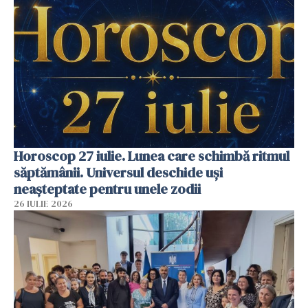
Horoscop 27 iulie. Lunea care schimbă ritmul
săptămânii. Universul deschide uși
neașteptate pentru unele zodii
26 IULIE 2026