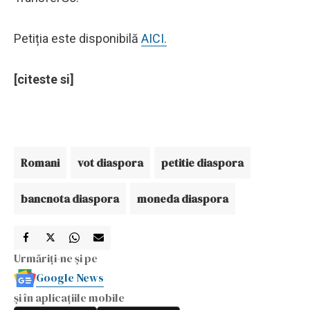
Petiția este disponibilă
AICI.
[citeste si]
Romani
vot diaspora
petitie diaspora
bancnota diaspora
moneda diaspora
Urmăriți-ne și pe
Google News
și în aplicațiile mobile