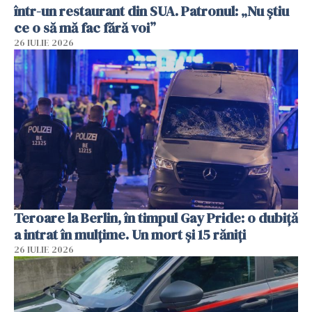
într-un restaurant din SUA. Patronul: „Nu știu
ce o să mă fac fără voi”
26 IULIE 2026
Teroare la Berlin, în timpul Gay Pride: o dubiță
a intrat în mulțime. Un mort și 15 răniți
26 IULIE 2026