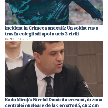
Incident în Crimeea anexată: Un soldat rus a
tras în colegii săi apoi a ucis 3 civili
04 AUGUST 2026
Radu Miruţă: Nivelul Dunării a crescut, în zona
centralei nucleare de la Cernavodă, cu 2 cm