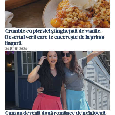
Crumble cu piersici și înghețată de vanilie.
Desertul verii care te cucerește de la prima
lingură
26 IULIE 2026
Cum au devenit două românce de neînlocuit