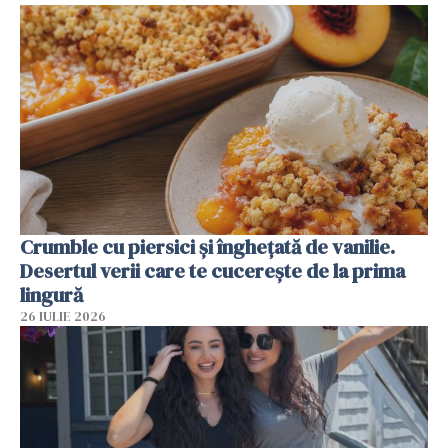
Crumble cu piersici și înghețată de vanilie.
Desertul verii care te cucerește de la prima
lingură
26 IULIE 2026