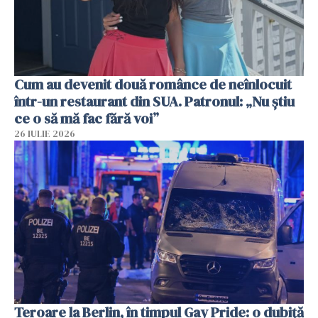
Cum au devenit două românce de neînlocuit
într-un restaurant din SUA. Patronul: „Nu știu
ce o să mă fac fără voi”
26 IULIE 2026
Teroare la Berlin, în timpul Gay Pride: o dubiță