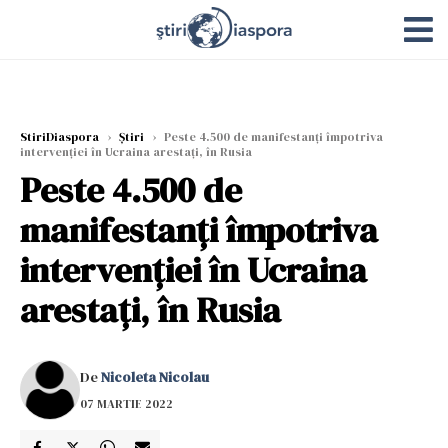
StiriDiaspora
›
Știri
›
Peste 4.500 de manifestanţi împotriva
intervenţiei în Ucraina arestaţi, în Rusia
Peste 4.500 de
manifestanţi împotriva
intervenţiei în Ucraina
arestaţi, în Rusia
De
Nicoleta Nicolau
07 MARTIE 2022