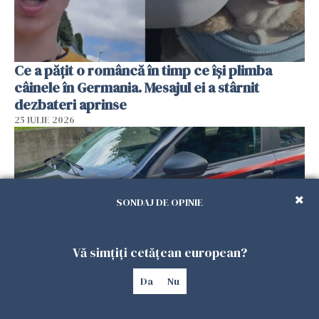
Ce a pățit o româncă în timp ce își plimba
câinele în Germania. Mesajul ei a stârnit
dezbateri aprinse
25 IULIE 2026
SONDAJ DE OPINIE
Vă simțiți cetățean european?
Da
Nu
Româncă din Italia, acuzată că și-a lăsat copiii
singuri în casă pentru a merge la mall. Vecinii