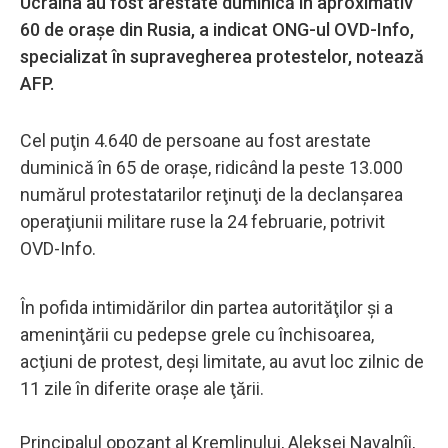
Ucraina au fost arestate duminică în aproximativ
60 de oraşe din Rusia, a indicat ONG-ul OVD-Info,
specializat în supravegherea protestelor, notează
AFP.
Cel puţin 4.640 de persoane au fost arestate
duminică în 65 de oraşe, ridicând la peste 13.000
numărul protestatarilor reţinuţi de la declanşarea
operaţiunii militare ruse la 24 februarie, potrivit
OVD-Info.
În pofida intimidărilor din partea autorităţilor şi a
ameninţării cu pedepse grele cu închisoarea,
acţiuni de protest, deşi limitate, au avut loc zilnic de
11 zile în diferite oraşe ale ţării.
Principalul opozant al Kremlinului, Aleksei Navalnîi,