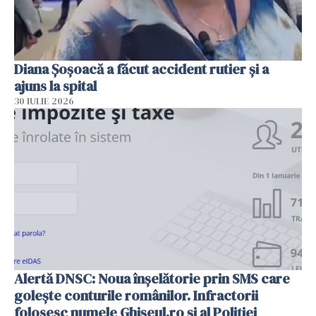
Diana Șoșoacă a făcut accident rutier și a
ajuns la spital
30 IULIE 2026
Alertă DNSC: Noua înșelătorie prin SMS care
golește conturile românilor. Infractorii
folosesc numele Ghișeul.ro și al Poliției