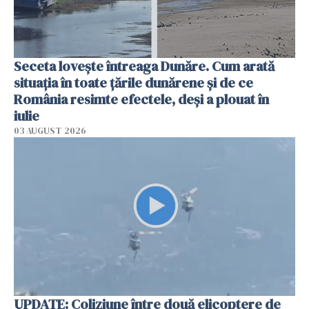
Seceta lovește întreaga Dunăre. Cum arată
situația în toate țările dunărene și de ce
România resimte efectele, deși a plouat în
iulie
03 AUGUST 2026
UPDATE: Coliziune între două elicoptere de