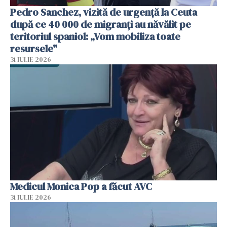
Pedro Sanchez, vizită de urgență la Ceuta
după ce 40 000 de migranți au năvălit pe
teritoriul spaniol: „Vom mobiliza toate
resursele"
31 IULIE 2026
Medicul Monica Pop a făcut AVC
31 IULIE 2026