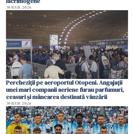
lacrimogene
30 IULIE 2026
Percheziții pe aeroportul Otopeni. Angajații
unei mari companii aeriene furau parfumuri,
ceasuri și mâncarea destinată vânzării
30 IULIE 2026