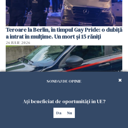
Teroare la Berlin, în timpul Gay Pride: o dubiță
a intrat în mulțime. Un mort și 15 răniți
26 IULIE 2026
SONDAJ DE OPINIE
Ați beneficiat de oportunități în UE?
Da
Nu
Român, în stare critică după ce a intrat într-o
casă din Italia. Proprietarul spune că s-a