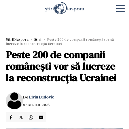
StiriDiaspora
›
Știri
›
Peste 200 de companii româneşti vor să
lucreze la reconstrucţia Ucrainei
Peste 200 de companii
româneşti vor să lucreze
la reconstrucţia Ucrainei
De
Liviu Ludovic
07 APRILIE 2025