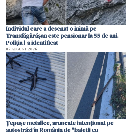
Individul care a desenat o inimă pe
Transfăgărășan este pensionar la 55 de ani.
Poliția l-a identificat
07 AUGUST 2026
Țepușe metalice, aruncate intenționat pe
autostrăzi în România de "baieții cu