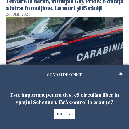
Teroare la Berlin, în timpul Gay Pride: o dubiță
a intrat în mulțime. Un mort și 15 răniți
26 IULIE 2026
SONDAJ DE OPINIE
Român, în stare critică după ce a intrat într-o
casă din Italia. Proprietarul spune că s-a
Este important pentru dvs. că circulăm liber în
apărat cu un cuțit
spațiul Schengen, fără control la granițe?
26 IULIE 2026
Da
Nu