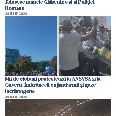
folosesc numele Ghișeul.ro și al Poliției
Române
30 IULIE 2026
Mii de ciobani protestează la ANSVSA și la
Guvern. Îmbrânceli cu jandarmii și gaze
lacrimogene
30 IULIE 2026