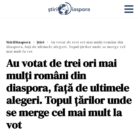
StiriDiaspora
›
Știri
›
Au votat de trei ori mai mulți români din
diaspora, față de ultimele alegeri. Topul țărilor unde se merge cel
mai mult la vot
Au votat de trei ori mai
mulți români din
diaspora, față de ultimele
alegeri. Topul țărilor unde
se merge cel mai mult la
vot