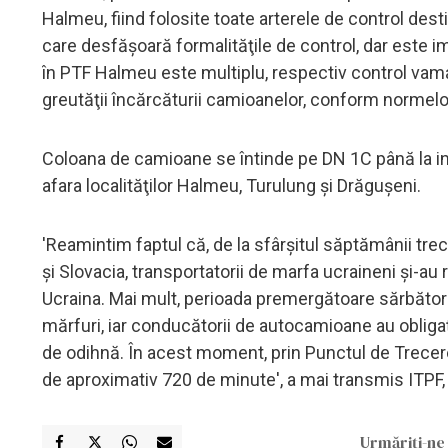
Halmeu, fiind folosite toate arterele de control de
care desfăşoară formalităţile de control, dar este im
în PTF Halmeu este multiplu, respectiv control vamal, 
greutăţii încărcăturii camioanelor, conform normelor
Coloana de camioane se întinde pe DN 1C până la int
afara localităţilor Halmeu, Turulung şi Drăguşeni.
'Reamintim faptul că, de la sfârşitul săptămânii trec
şi Slovacia, transportatorii de marfa ucraineni şi-au
Ucraina. Mai mult, perioada premergătoare sărbătoril
mărfuri, iar conducătorii de autocamioane au obligaţi
de odihnă. În acest moment, prin Punctul de Trecer
de aproximativ 720 de minute', a mai transmis ITPF,
Urmăriți-ne 