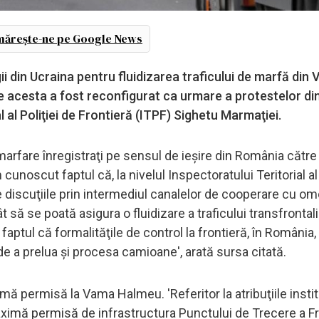
ărește-ne pe Google News
gii din Ucraina pentru fluidizarea traficului de marfă din
ce acesta a fost reconfigurat ca urmare a protestelor di
l al Poliţiei de Frontieră (ITPF) Sighetu Marmaţiei.
marfare înregistraţi pe sensul de ieşire din România către
noscut faptul că, la nivelul Inspectoratului Teritorial al 
e discuţiile prin intermediul canalelor de cooperare cu om
ât să se poată asigura o fluidizare a traficului transfrontal
aptul că formalităţile de control la frontieră, în România,
de a prelua şi procesa camioane', arată sursa citată.
 permisă la Vama Halmeu. 'Referitor la atribuţiile instit
ximă permisă de infrastructura Punctului de Trecere a Fr