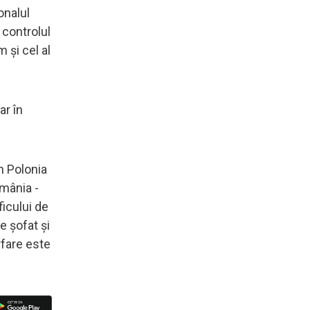
onalul
 controlul
 şi cel al
ar în
n Polonia
omânia -
ficului de
e şofat şi
rfare este