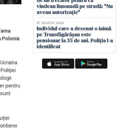
de un trecător pentru că
vindeau limonadă pe stradă: "Nu
aveau autorizație"
07 AUGUST 2026
Individul care a desenat o inimă
 Vama
pe Transfăgărășan este
n Polonia
pensionar la 55 de ani. Poliția l-a
identificat
 Ucraina
Poliţiei
ologii
ier pentru
 sunt
uţiei
ontierei