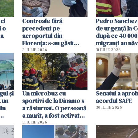
ici
Controale fără
Pedro Sanchez, 
i o
precedent pe
de urgență la C
ta
aeroportul din
după ce 40 000
Florența: s-au găsit
migranți au năv
capete de aligator și o
teritoriul spani
31 IULIE 2026
31 IULIE 2026
sumă imensă de bani
mobiliza toate
resursele"
ul și
Un microbuz cu
Senatul a apro
a un
sportivi de la Dinamo s-
acordul SAFE
din
a răsturnat. O persoană
30 IULIE 2026
a murit, a fost activat
planul roșu de
31 IULIE 2026
intervenție