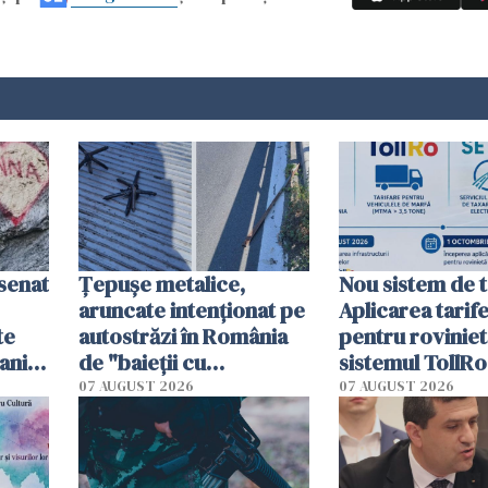
esenat
Țepușe metalice,
Nou sistem de t
aruncate intenționat pe
Aplicarea tarif
te
autostrăzi în România
pentru roviniet
ani.
de "baieții cu
sistemul TollRo
at
platforme": "Mi-au
începe la 1 oct
07 AUGUST 2026
07 AUGUST 2026
cerut 1200 lei să mă
tracteze"