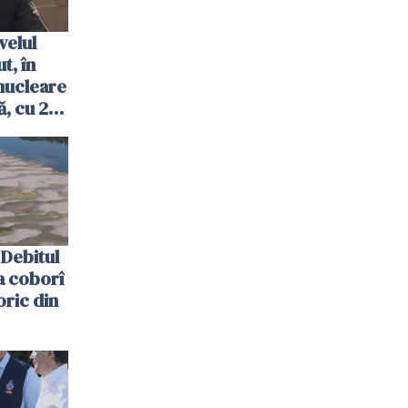
velul
t, în
nucleare
, cu 2
 trecută
Debitul
a coborî
oric din