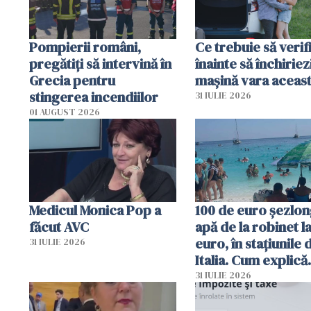
Pompierii români,
Ce trebuie să verif
pregătiţi să intervină în
înainte să închiriez
Grecia pentru
mașină vara aceas
stingerea incendiilor
31 IULIE 2026
01 AUGUST 2026
Medicul Monica Pop a
100 de euro șezlong
făcut AVC
apă de la robinet l
euro, în stațiunile 
31 IULIE 2026
Italia. Cum explică
autoritățile
31 IULIE 2026