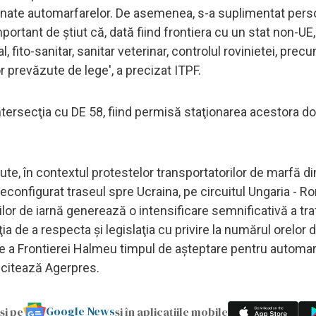
stinate automarfarelor. De asemenea, s-a suplimentat pers
portant de ştiut că, dată fiind frontiera cu un stat non-UE,
fito-sanitar, sanitar veterinar, controlul rovinietei, precum
 prevăzute de lege', a precizat ITPF.
ersecţia cu DE 58, fiind permisă staţionarea acestora do
ute, în contextul protestelor transportatorilor de marfă di
 reconfigurat traseul spre Ucraina, pe circuitul Ungaria - R
or de iarnă generează o intensificare semnificativă a tra
a de a respecta şi legislaţia cu privire la numărul orelor d
e a Frontierei Halmeu timpul de aşteptare pentru automa
 citează Agerpres.
Google News
și pe
și în aplicațiile mobile