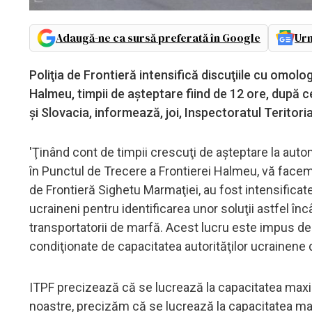
Adaugă-ne ca sursă preferată în Google
Urm
Poliţia de Frontieră intensifică discuţiile cu omolo
Halmeu, timpii de aşteptare fiind de 12 ore, după 
şi Slovacia, informează, joi, Inspectoratul Teritoria
'Ţinând cont de timpii crescuţi de aşteptare la auto
în Punctul de Trecere a Frontierei Halmeu, vă facem cu
de Frontieră Sighetu Marmaţiei, au fost intensificat
ucraineni pentru identificarea unor soluţii astfel înc
transportatorii de marfă. Acest lucru este impus de f
condiţionate de capacitatea autorităţilor ucrainene 
ITPF precizează că se lucrează la capacitatea maximă
noastre, precizăm că se lucrează la capacitatea ma