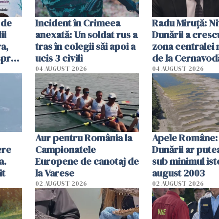
 de
Incident în Crimeea
Radu Miruţă: Ni
ii
anexată: Un soldat rus a
Dunării a crescu
a,
tras în colegii săi apoi a
zona centralei 
spre
ucis 3 civili
de la Cernavodă
olum
cm faţă de ziua
04 AUGUST 2026
04 AUGUST 2026
Aur pentru România la
Apele Române: 
ere
Campionatele
Dunării ar pute
a.
Europene de canotaj de
sub minimul ist
it
la Varese
august 2003
02 AUGUST 2026
02 AUGUST 2026