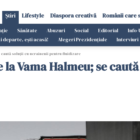
Știri
Lifestyle
Diaspora creativă
Românii care 
ație
Sănătate
Abuzuri
Social
Editorial
Info-
ti departe, ești acasă!
Alegeri Prezidențiale
Interviuri
caută soluţii cu ucrainenii pentru fluidizare
e la Vama Halmeu; se caută 