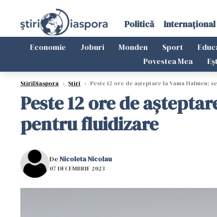
Politică
Internațional
Economie
Joburi
Monden
Sport
Educ
Povestea Mea
Eș
StiriDiaspora
›
Știri
›
Peste 12 ore de aşteptare la Vama Halmeu; se 
Peste 12 ore de aşteptar
pentru fluidizare
De
Nicoleta Nicolau
07 DECEMBRIE 2023