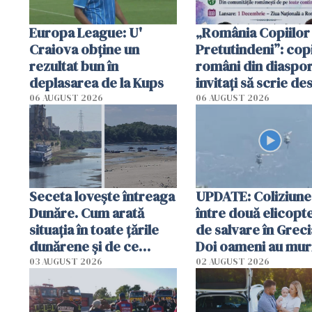
Europa League: U'
„România Copiilor
Craiova obține un
Pretutindeni”: copi
rezultat bun în
români din diaspor
deplasarea de la Kups
invitați să scrie de
România într-un v
06 AUGUST 2026
06 AUGUST 2026
special
Seceta lovește întreaga
UPDATE: Coliziune
Dunăre. Cum arată
între două elicopt
situația în toate țările
de salvare în Greci
dunărene și de ce
Doi oameni au mur
România resimte
03 AUGUST 2026
02 AUGUST 2026
efectele, deși a plouat
în iulie