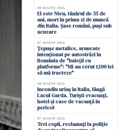
08 AUGUST 2026
El este Nicu, tânărul de 35 de
ani, mort în prima zi de muncă
din Italia. Șase români, puși sub
acuzare
07 AUGUST 2026
Țepușe metalice, aruncate
intenționat pe autostrăzi în
România de "baieții cu
platforme": "Mi-au cerut 1200 lei
să mă tracteze"
08 AUGUST 2026
Incendiu uriaș în Italia, lângă
Lacul Garda. Turiști evacuați,
hotel și case de vacanță în
pericol
07 AUGUST 2026
Trei copii, reclamați la poliție