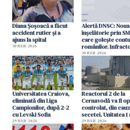
Diana Șoșoacă a făcut
Alertă DNSC: Noua
accident rutier și a
înșelătorie prin S
ajuns la spital
care golește contu
românilor. Infracto
30 IULIE 2026
folosesc numele
30 IULIE 2026
Ghișeul.ro și al Poli
Române
Universitatea Craiova,
Reactorul 2 de la
eliminată din Liga
Cernavodă va fi op
Campionilor, după 2-2
controlat, din cau
cu Levski Sofia
secetei. Unitatea 1 
deja oprită
29 IULIE 2026
29 IULIE 2026