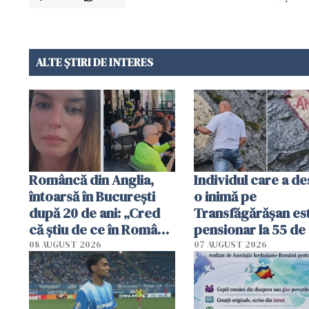
ALTE ȘTIRI DE INTERES
Româncă din Anglia,
Individul care a d
întoarsă în București
o inimă pe
după 20 de ani: „Cred
Transfăgărășan es
că știu de ce în România
pensionar la 55 de 
se trăiește mai bine ca
Poliția l-a identific
08 AUGUST 2026
07 AUGUST 2026
în Anglia. E schimbat"