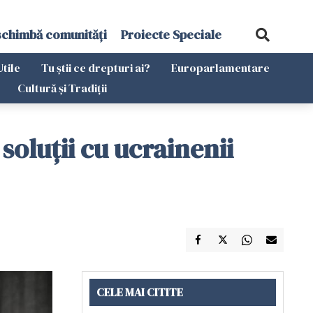
schimbă comunități
Proiecte Speciale
Utile
Tu știi ce drepturi ai?
Europarlamentare
Cultură și Tradiții
soluţii cu ucrainenii
CELE MAI CITITE