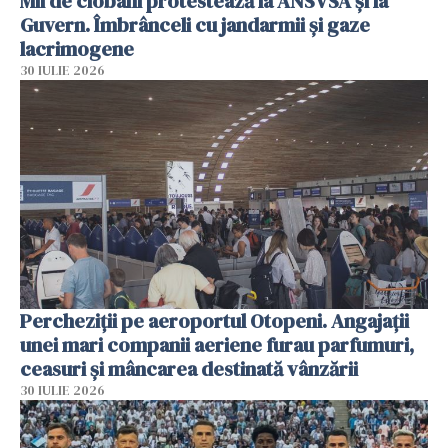
Mii de ciobani protestează la ANSVSA și la
Guvern. Îmbrânceli cu jandarmii și gaze
lacrimogene
30 IULIE 2026
Percheziții pe aeroportul Otopeni. Angajații
unei mari companii aeriene furau parfumuri,
ceasuri și mâncarea destinată vânzării
30 IULIE 2026