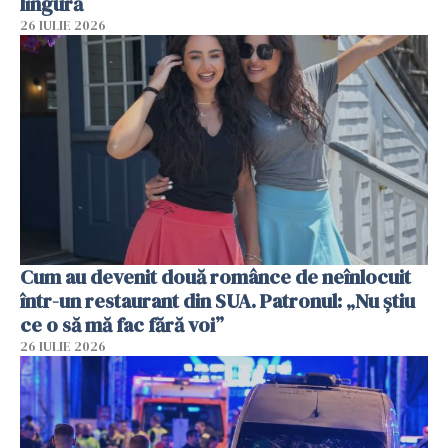
lingură
26 IULIE 2026
Cum au devenit două românce de neînlocuit
într-un restaurant din SUA. Patronul: „Nu știu
ce o să mă fac fără voi”
26 IULIE 2026