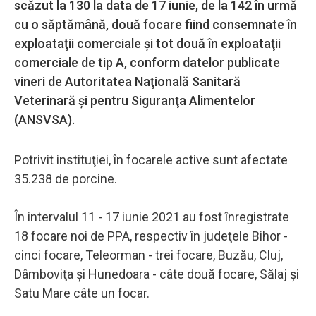
scăzut la 130 la data de 17 iunie, de la 142 în urmă
cu o săptămână, două focare fiind consemnate în
exploataţii comerciale şi tot două în exploataţii
comerciale de tip A, conform datelor publicate
vineri de Autoritatea Naţională Sanitară
Veterinară şi pentru Siguranţa Alimentelor
(ANSVSA).
Potrivit instituţiei, în focarele active sunt afectate
35.238 de porcine.
În intervalul 11 - 17 iunie 2021 au fost înregistrate
18 focare noi de PPA, respectiv în judeţele Bihor -
cinci focare, Teleorman - trei focare, Buzău, Cluj,
Dâmboviţa şi Hunedoara - câte două focare, Sălaj şi
Satu Mare câte un focar.