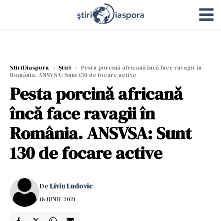
StiriDiaspora
›
Știri
›
Pesta porcină africană încă face ravagii în
România. ANSVSA: Sunt 130 de focare active
Pesta porcină africană
încă face ravagii în
România. ANSVSA: Sunt
130 de focare active
De
Liviu Ludovic
18 IUNIE 2021