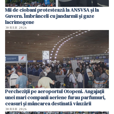
Mii de ciobani protestează la ANSVSA și la
Guvern. Îmbrânceli cu jandarmii și gaze
lacrimogene
30 IULIE 2026
Percheziții pe aeroportul Otopeni. Angajații
unei mari companii aeriene furau parfumuri,
ceasuri și mâncarea destinată vânzării
30 IULIE 2026