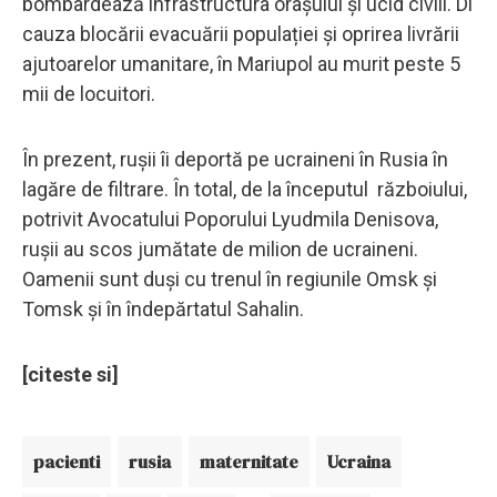
bombardează infrastructura orașului și ucid civili. Di
cauza blocării evacuării populației și oprirea livrării
ajutoarelor umanitare, în Mariupol au murit peste 5
mii de locuitori.
În prezent, rușii îi deportă pe ucraineni în Rusia în
lagăre de filtrare. În total, de la începutul războiului,
potrivit Avocatului Poporului Lyudmila Denisova,
rușii au scos jumătate de milion de ucraineni.
Oamenii sunt duși cu trenul în regiunile Omsk și
Tomsk și în îndepărtatul Sahalin.
[citeste si]
pacienti
rusia
maternitate
Ucraina