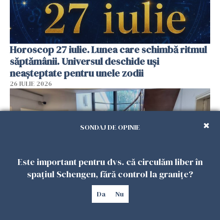
Horoscop 27 iulie. Lunea care schimbă ritmul
săptămânii. Universul deschide uși
neașteptate pentru unele zodii
26 IULIE 2026
SONDAJ DE OPINIE
Este important pentru dvs. că circulăm liber în
spațiul Schengen, fără control la granițe?
Da
Nu
Accidente, spitalizare sau alte urgențe?
Consulatul României la Roma promite