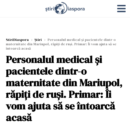
StiriDiaspora
›
Știri
›
Personalul medical și pacientele dintr-o
maternitate din Mariupol, răpiți de ruși. Primar: Îi vom ajuta să se
întoarcă acasă
Personalul medical și
pacientele dintr-o
maternitate din Mariupol,
răpiți de ruși. Primar: Îi
vom ajuta să se întoarcă
acasă