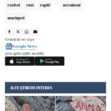
razboi
rusi
rapiti
ucraineni
mariupol
Urmăriți-ne și pe
Google News
și în aplicațiile mobile
ALTE ȘTIRI DE INTERES