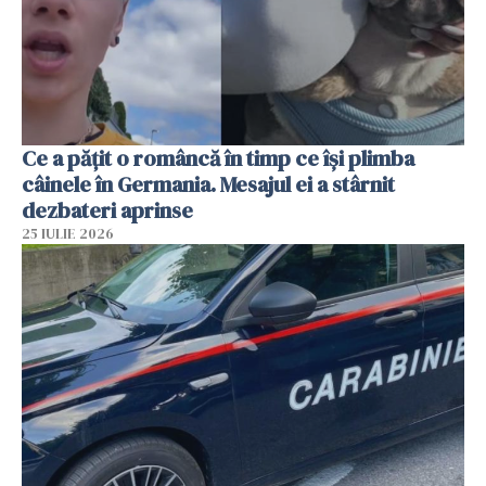
Ce a pățit o româncă în timp ce își plimba
câinele în Germania. Mesajul ei a stârnit
dezbateri aprinse
25 IULIE 2026