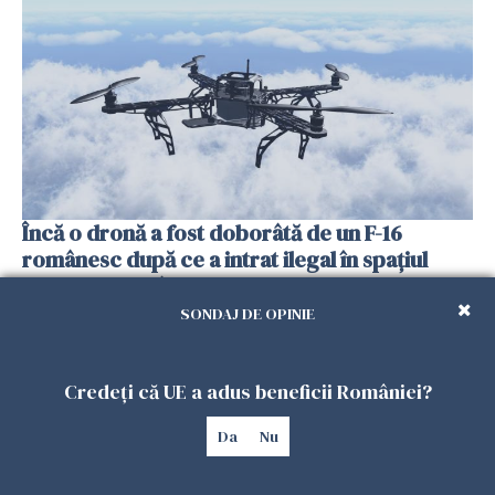
Încă o dronă a fost doborâtă de un F-16
românesc după ce a intrat ilegal în spațiul
aerian al României
25 IULIE 2026
SONDAJ DE OPINIE
Credeți că UE a adus beneficii României?
Da
Nu