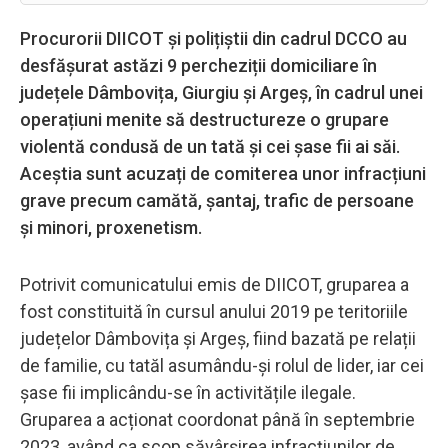
Procurorii DIICOT și polițiștii din cadrul DCCO au
desfășurat astăzi 9 percheziții domiciliare în
județele Dâmbovița, Giurgiu și Argeș, în cadrul unei
operațiuni menite să destructureze o grupare
violentă condusă de un tată și cei șase fii ai săi.
Aceștia sunt acuzați de comiterea unor infracțiuni
grave precum camătă, șantaj, trafic de persoane
și minori, proxenetism.
Potrivit comunicatului emis de DIICOT, gruparea a
fost constituită în cursul anului 2019 pe teritoriile
județelor Dâmbovița și Argeș, fiind bazată pe relații
de familie, cu tatăl asumându-și rolul de lider, iar cei
șase fii implicându-se în activitățile ilegale.
Gruparea a acționat coordonat până în septembrie
2023, având ca scop săvârșirea infracțiunilor de