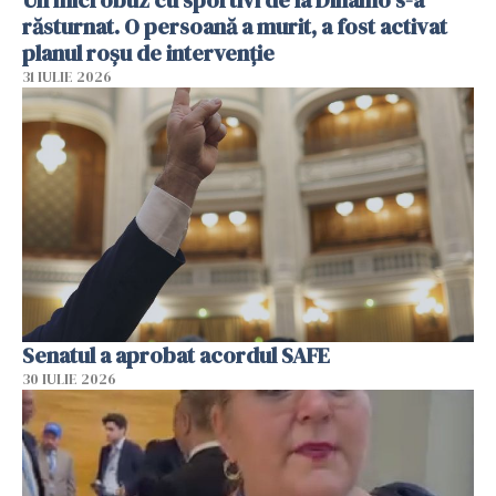
Un microbuz cu sportivi de la Dinamo s-a
răsturnat. O persoană a murit, a fost activat
planul roșu de intervenție
31 IULIE 2026
Senatul a aprobat acordul SAFE
30 IULIE 2026