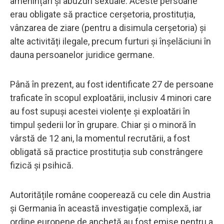
amenințări și abuzuri sexuale. Aceste persoane
erau obligate să practice cerșetoria, prostituția,
vânzarea de ziare (pentru a disimula cerșetoria) și
alte activități ilegale, precum furturi și înșelăciuni în
dauna persoanelor juridice germane.
Până în prezent, au fost identificate 27 de persoane
traficate în scopul exploatării, inclusiv 4 minori care
au fost supuși acestei violențe și exploatări în
timpul șederii lor în grupare. Chiar și o minoră în
vârstă de 12 ani, la momentul recrutării, a fost
obligată să practice prostituția sub constrângere
fizică și psihică.
Autoritățile române cooperează cu cele din Austria
și Germania în această investigație complexă, iar
ordine europene de anchetă au fost emise pentru a