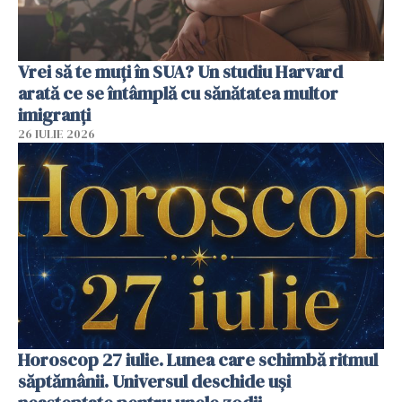
Vrei să te muți în SUA? Un studiu Harvard
arată ce se întâmplă cu sănătatea multor
imigranți
26 IULIE 2026
Horoscop 27 iulie. Lunea care schimbă ritmul
săptămânii. Universul deschide uși