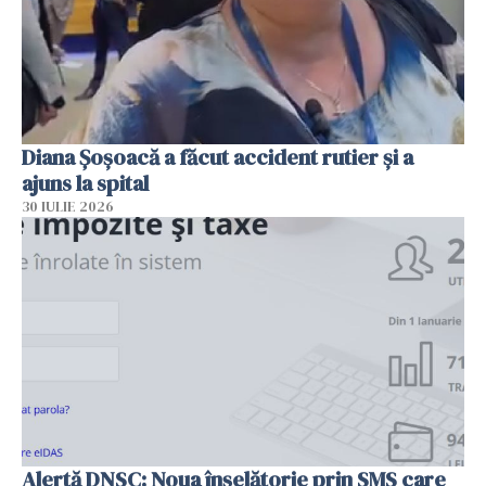
Diana Șoșoacă a făcut accident rutier și a
ajuns la spital
30 IULIE 2026
Alertă DNSC: Noua înșelătorie prin SMS care