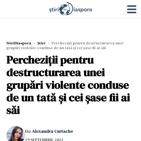
StiriDiaspora
›
Știri
›
Percheziții pentru destructurarea unei
grupări violente conduse de un tată și cei șase fii ai săi
Percheziții pentru
destructurarea unei
grupări violente conduse
de un tată și cei șase fii ai
săi
De
Alexandra Curtache
29 SEPTEMBRIE 2023