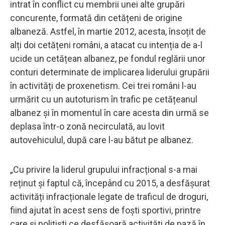
intrat în conflict cu membrii unei alte grupări
concurente, formată din cetățeni de origine
albaneză. Astfel, în martie 2012, acesta, însoțit de
alți doi cetățeni români, a atacat cu intenția de a-l
ucide un cetățean albanez, pe fondul reglării unor
conturi determinate de implicarea liderului grupării
în activități de proxenetism. Cei trei români l-au
urmărit cu un autoturism în trafic pe cetățeanul
albanez și în momentul în care acesta din urmă se
deplasa într-o zonă necirculată, au lovit
autovehiculul, după care l-au bătut pe albanez.
„Cu privire la liderul grupului infracțional s-a mai
reținut și faptul că, începând cu 2015, a desfășurat
activități infracționale legate de traficul de droguri,
fiind ajutat în acest sens de foști sportivi, printre
care și polițiști ce desfășoară activități de pază în