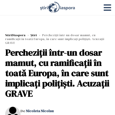
StiriDiaspora
›
Știri
›
Percheziții într-un dosar mamut, cu
ramificații în toată Europa, în care sunt implicați polițiști. Acuzații
GRAVE
Percheziții într-un dosar
mamut, cu ramificații în
toată Europa, în care sunt
implicați polițiști. Acuzații
GRAVE
De
Nicoleta Nicolau