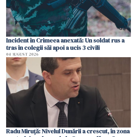
Incident în Crimeea anexată: Un soldat rus a
tras în colegii săi apoi a ucis 3 civili
04 AUGUST 2026
Radu Miruţă: Nivelul Dunării a crescut, în zona