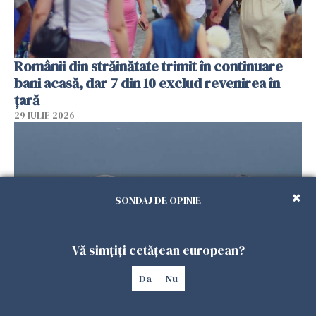
Românii din străinătate trimit în continuare
bani acasă, dar 7 din 10 exclud revenirea în
țară
29 IULIE 2026
SONDAJ DE OPINIE
Vă simțiți cetățean european?
Da
Nu
Încă o dronă în România. RO-ALERT în Tulcea.
Două avioane ridicate de la sol