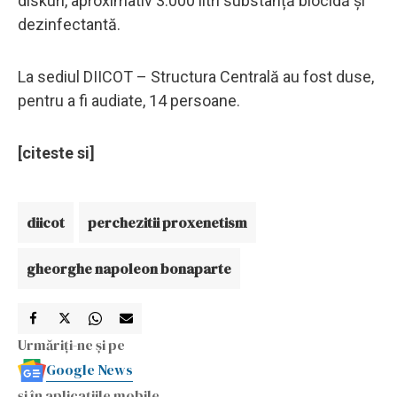
diskuri, aproximativ 3.000 litri substanță biocidă și
dezinfectantă.
La sediul DIICOT – Structura Centrală au fost duse,
pentru a fi audiate, 14 persoane.
[citeste si]
diicot
perchezitii proxenetism
gheorghe napoleon bonaparte
Urmăriți-ne și pe
Google News
și în aplicațiile mobile