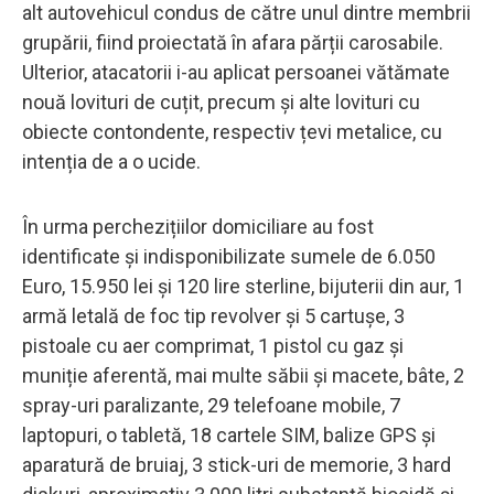
alt autovehicul condus de către unul dintre membrii
grupării, fiind proiectată în afara părții carosabile.
Ulterior, atacatorii i-au aplicat persoanei vătămate
nouă lovituri de cuțit, precum și alte lovituri cu
obiecte contondente, respectiv țevi metalice, cu
intenția de a o ucide.
În urma perchezițiilor domiciliare au fost
identificate și indisponibilizate sumele de 6.050
Euro, 15.950 lei și 120 lire sterline, bijuterii din aur, 1
armă letală de foc tip revolver și 5 cartușe, 3
pistoale cu aer comprimat, 1 pistol cu gaz și
muniție aferentă, mai multe săbii și macete, bâte, 2
spray-uri paralizante, 29 telefoane mobile, 7
laptopuri, o tabletă, 18 cartele SIM, balize GPS și
aparatură de bruiaj, 3 stick-uri de memorie, 3 hard