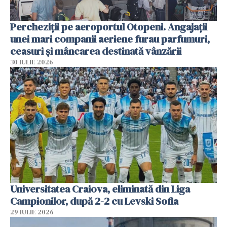
Percheziții pe aeroportul Otopeni. Angajații
unei mari companii aeriene furau parfumuri,
ceasuri și mâncarea destinată vânzării
30 IULIE 2026
Universitatea Craiova, eliminată din Liga
Campionilor, după 2-2 cu Levski Sofia
29 IULIE 2026