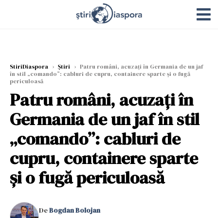
StiriDiaspora
›
Știri
›
Patru români, acuzați în Germania de un jaf
în stil „comando”: cabluri de cupru, containere sparte și o fugă
periculoasă
Patru români, acuzați în
Germania de un jaf în stil
„comando”: cabluri de
cupru, containere sparte
și o fugă periculoasă
De
Bogdan Bolojan