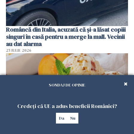
Româncă din Italia, acuzată că și-a lăsat copiii
singuri în casă pentru a merge la mall. Vecinii
au dat alarma
25 IULIE 2026
SONDAJ DE OPINIE
Credeți că UE a adus beneficii României?
Da
Nu
Înghețata de casă cu nectarine care
cucerește vara. Rețeta fără aparat, gata din