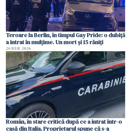
Teroare la Berlin, în timpul Gay Pride: o dubiță
a intrat în mulțime. Un mort și 15 răniți
26 IULIE 2026
Român, în stare critică după ce a intrat într-o
casă din Italia. Proprietarul spune că s-a