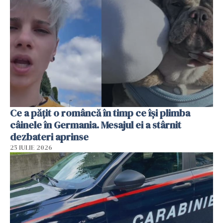
Ce a pățit o româncă în timp ce își plimba
câinele în Germania. Mesajul ei a stârnit
dezbateri aprinse
25 IULIE 2026