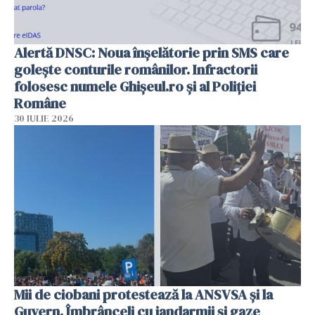
Alertă DNSC: Noua înșelătorie prin SMS care
golește conturile românilor. Infractorii
folosesc numele Ghișeul.ro și al Poliției
Române
30 IULIE 2026
Mii de ciobani protestează la ANSVSA și la
Guvern. Îmbrânceli cu jandarmii și gaze