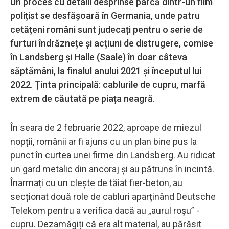
Un proces cu detalii desprinse parcă dintr-un film
polițist se desfășoară în Germania, unde patru
cetățeni români sunt judecați pentru o serie de
furturi îndrăznețe și acțiuni de distrugere, comise
în Landsberg și Halle (Saale) în doar câteva
săptămâni, la finalul anului 2021 și începutul lui
2022. Ținta principală: cablurile de cupru, marfă
extrem de căutată pe piața neagră.
În seara de 2 februarie 2022, aproape de miezul
nopții, românii ar fi ajuns cu un plan bine pus la
punct în curtea unei firme din Landsberg. Au ridicat
un gard metalic din ancoraj și au pătruns în incintă.
Înarmați cu un clește de tăiat fier-beton, au
secționat două role de cabluri aparținând Deutsche
Telekom pentru a verifica dacă au „aurul roșu” -
cupru. Dezamăgiți că era alt material, au părăsit