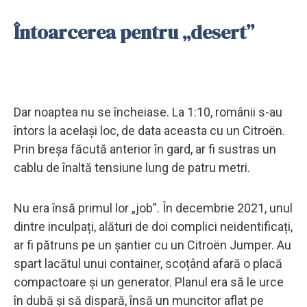
Întoarcerea pentru „desert”
Dar noaptea nu se încheiase. La 1:10, românii s-au
întors la același loc, de data aceasta cu un Citroën.
Prin breșa făcută anterior în gard, ar fi sustras un
cablu de înaltă tensiune lung de patru metri.
Nu era însă primul lor „job”. În decembrie 2021, unul
dintre inculpați, alături de doi complici neidentificați,
ar fi pătruns pe un șantier cu un Citroën Jumper. Au
spart lacătul unui container, scoțând afară o placă
compactoare și un generator. Planul era să le urce
în dubă și să dispară, însă un muncitor aflat pe