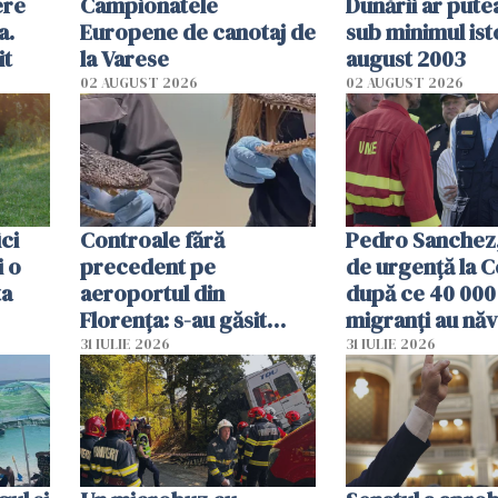
ere
Campionatele
Dunării ar pute
a.
Europene de canotaj de
sub minimul ist
it
la Varese
august 2003
02 AUGUST 2026
02 AUGUST 2026
ici
Controale fără
Pedro Sanchez, 
i o
precedent pe
de urgență la C
ta
aeroportul din
după ce 40 000
Florența: s-au găsit
migranți au năv
capete de aligator și o
teritoriul spani
31 IULIE 2026
31 IULIE 2026
sumă imensă de bani
mobiliza toate
resursele"