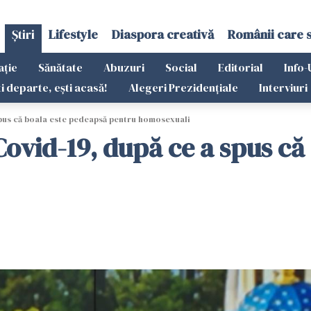
Știri
Lifestyle
Diaspora creativă
Românii care 
ație
Sănătate
Abuzuri
Social
Editorial
Info-
ti departe, ești acasă!
Alegeri Prezidențiale
Interviuri
spus că boala este pedeapsă pentru homosexuali
Covid-19, după ce a spus c