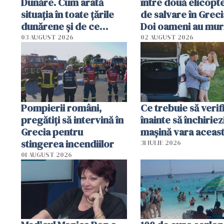
Dunăre. Cum arată
între două elicopt
situația în toate țările
de salvare în Greci
dunărene și de ce
Doi oameni au mur
România resimte
03 AUGUST 2026
02 AUGUST 2026
efectele, deși a plouat
în iulie
Pompierii români,
Ce trebuie să verif
pregătiţi să intervină în
înainte să închiriez
Grecia pentru
mașină vara aceas
stingerea incendiilor
31 IULIE 2026
01 AUGUST 2026