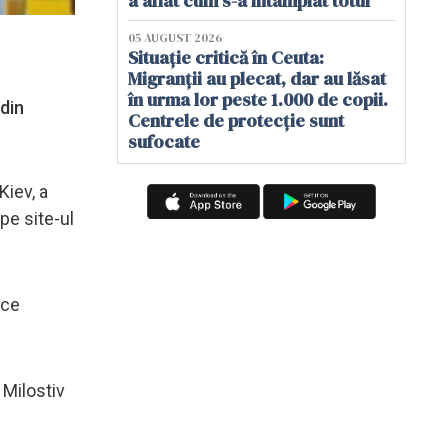
a aflat cum s-a întâmplat totul
05 AUGUST 2026
Situație critică în Ceuta:
Migranții au plecat, dar au lăsat
în urma lor peste 1.000 de copii.
din
Centrele de protecție sunt
sufocate
Kiev, a
 pe site-ul
 ce
 Milostiv