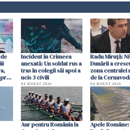
 de
Incident în Crimeea
Radu Miruţă: Ni
ii
anexată: Un soldat rus a
Dunării a crescu
a,
tras în colegii săi apoi a
zona centralei 
spre
ucis 3 civili
de la Cernavodă
olum
cm faţă de ziua
04 AUGUST 2026
04 AUGUST 2026
Aur pentru România la
Apele Române: 