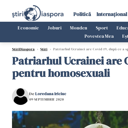
Politică
Internațional
Economie
Joburi
Monden
Sport
Educ
Povestea Mea
Eș
StiriDiaspora
›
Știri
›
Patriarhul Ucrainei are Covid-19, după ce a 
Patriarhul Ucrainei are 
pentru homosexuali
De
Loredana Iriciuc
09 SEPTEMBRIE 2020