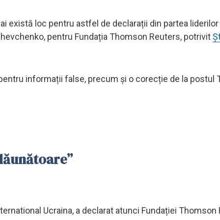
există loc pentru astfel de declarații din partea liderilor 
na Shevchenko, pentru Fundația Thomson Reuters, potrivit
Ș
t pentru informații false, precum și o corecție de la postul
e dăunătoare”
ternational Ucraina, a declarat atunci Fundației Thomson