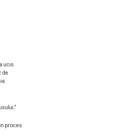
a ucis
t de
ia
sului.”
 un proces