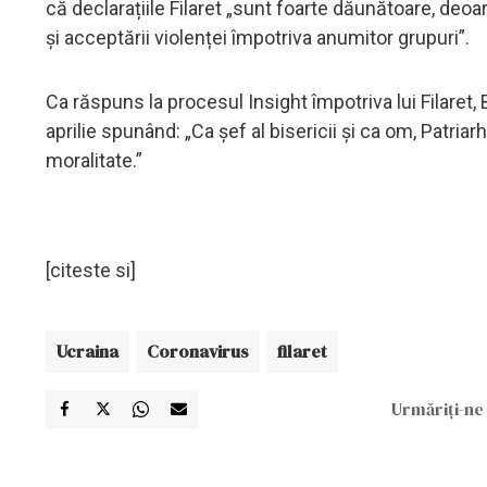
că declarațiile Filaret „sunt foarte dăunătoare, deoar
și acceptării violenței împotriva anumitor grupuri”.
Ca răspuns la procesul Insight împotriva lui Filaret, 
aprilie spunând: „Ca șef al bisericii și ca om, Patria
moralitate.”
[citeste si]
Ucraina
Coronavirus
filaret
Urmăriți-ne 