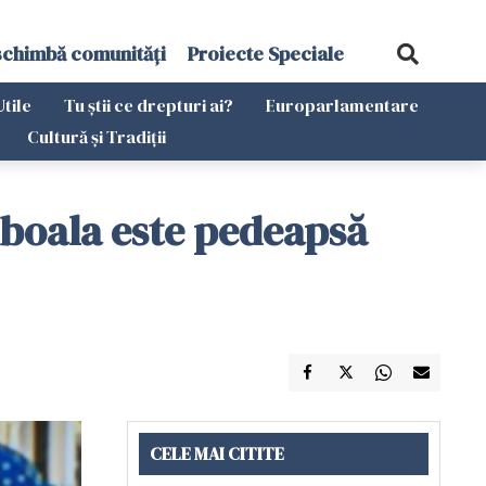
schimbă comunități
Proiecte Speciale
Utile
Tu știi ce drepturi ai?
Europarlamentare
Cultură și Tradiții
ă boala este pedeapsă
CELE MAI CITITE