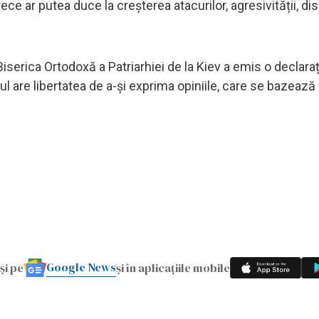
ece ar putea duce la creșterea atacurilor, agresivității, dis
Biserica Ortodoxă a Patriarhiei de la Kiev a emis o declaraț
rhul are libertatea de a-și exprima opiniile, care se bazează
Google News
și pe
și în aplicațiile mobile