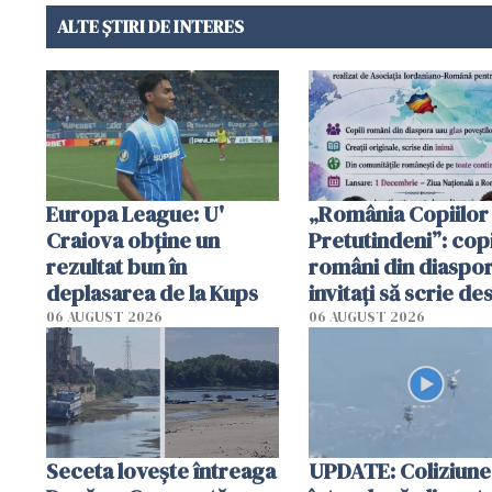
ALTE ȘTIRI DE INTERES
Europa League: U'
„România Copiilor
Craiova obține un
Pretutindeni”: copi
rezultat bun în
români din diaspor
deplasarea de la Kups
invitați să scrie de
România într-un v
06 AUGUST 2026
06 AUGUST 2026
special
Seceta lovește întreaga
UPDATE: Coliziune