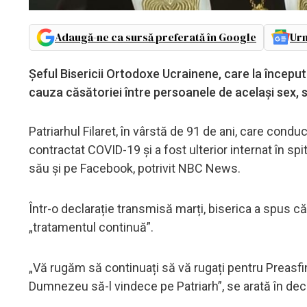
Adaugă-ne ca sursă preferată în Google
Urm
Șeful Bisericii Ortodoxe Ucrainene, care la încep
cauza căsătoriei între persoanele de același sex, 
Patriarhul Filaret, în vârstă de 91 de ani, care condu
contractat COVID-19 și a fost ulterior internat în spit
său și pe Facebook, potrivit NBC News.
Într-o declarație transmisă marți, biserica a spus 
„tratamentul continuă”.
„Vă rugăm să continuați să vă rugați pentru Preasfinț
Dumnezeu să-l vindece pe Patriarh”, se arată în decl