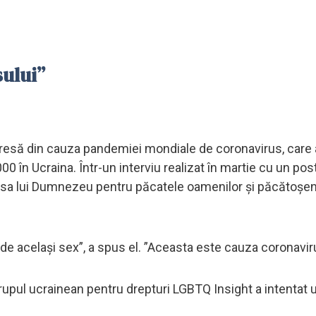
ului”
 presă din cauza pandemiei mondiale de coronavirus, care 
0 în Ucraina. Într-un interviu realizat în martie cu un pos
eapsa lui Dumnezeu pentru păcatele oamenilor și păcătoșen
 de același sex”, a spus el. ”Aceasta este cauza coronaviru
 grupul ucrainean pentru drepturi LGBTQ Insight a intentat