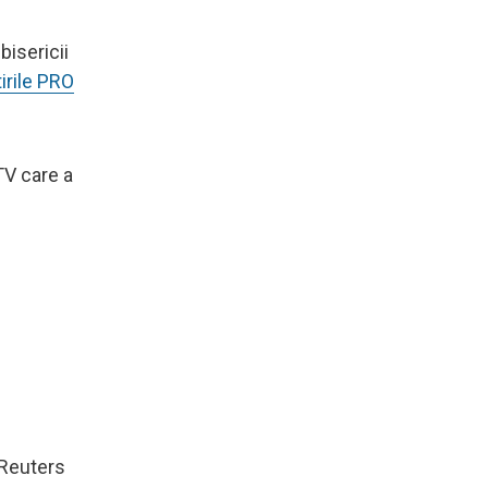
bisericii
tirile PRO
 TV care a
 Reuters