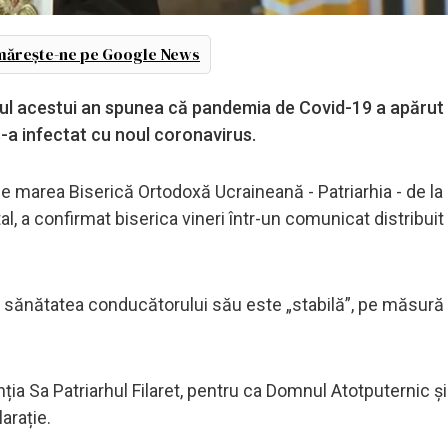
ărește-ne pe Google News
utul acestui an spunea că pandemia de Covid-19 a apărut 
s-a infectat cu noul coronavirus.
ce marea Biserică Ortodoxă Ucraineană - Patriarhia - de la 
al, a confirmat biserica vineri într-un comunicat distribuit
că sănătatea conducătorului său este „stabilă”, pe măsură
ia Sa Patriarhul Filaret, pentru ca Domnul Atotputernic și
arație.