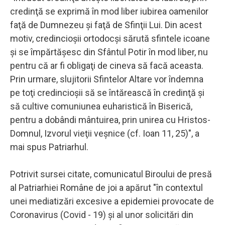
credinţă se exprimă în mod liber iubirea oamenilor
faţă de Dumnezeu şi faţă de Sfinţii Lui. Din acest
motiv, credincioşii ortodocşi sărută sfintele icoane
şi se împărtăşesc din Sfântul Potir în mod liber, nu
pentru că ar fi obligaţi de cineva să facă aceasta.
Prin urmare, slujitorii Sfintelor Altare vor îndemna
pe toţi credincioşii să se întărească în credinţă şi
să cultive comuniunea euharistică în Biserică,
pentru a dobândi mântuirea, prin unirea cu Hristos-
Domnul, Izvorul vieţii veşnice (cf. Ioan 11, 25)", a
mai spus Patriarhul.
Potrivit sursei citate, comunicatul Biroului de presă
al Patriarhiei Române de joi a apărut "în contextul
unei mediatizări excesive a epidemiei provocate de
Coronavirus (Covid - 19) şi al unor solicitări din