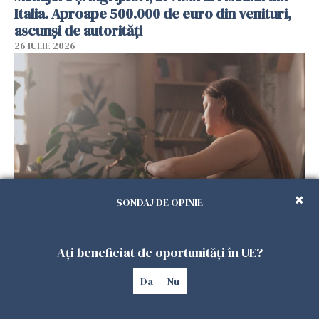
Italia. Aproape 500.000 de euro din venituri,
ascunși de autorități
26 IULIE 2026
SONDAJ DE OPINIE
Vrei să te muți în SUA? Un studiu Harvard
arată ce se întâmplă cu sănătatea multor
Ați beneficiat de oportunități în UE?
imigranți
26 IULIE 2026
Da
Nu