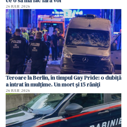
ce o să mă fac fără voi”
26 IULIE 2026
Teroare la Berlin, în timpul Gay Pride: o dubiță
a intrat în mulțime. Un mort și 15 răniți
26 IULIE 2026