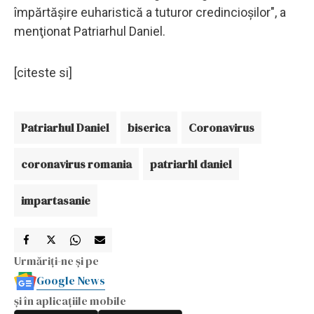
împărtăşire euharistică a tuturor credincioşilor", a
menţionat Patriarhul Daniel.
[citeste si]
Patriarhul Daniel
biserica
Coronavirus
coronavirus romania
patriarhl daniel
impartasanie
Urmăriți-ne și pe
Google News
și în aplicațiile mobile