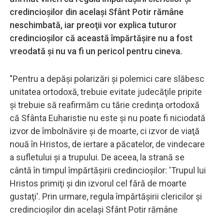
credincioşilor din acelaşi Sfânt Potir rămâne
neschimbată, iar preoţii vor explica tuturor
credincioşilor că această împărtăşire nu a fost
vreodată şi nu va fi un pericol pentru cineva.
"Pentru a depăşi polarizări şi polemici care slăbesc
unitatea ortodoxă, trebuie evitate judecăţile pripite
şi trebuie să reafirmăm cu tărie credinţa ortodoxă
că Sfânta Euharistie nu este şi nu poate fi niciodată
izvor de îmbolnăvire şi de moarte, ci izvor de viaţă
nouă în Hristos, de iertare a păcatelor, de vindecare
a sufletului şi a trupului. De aceea, la strană se
cântă în timpul împărtăşirii credincioşilor: 'Trupul lui
Hristos primiţi şi din izvorul cel fără de moarte
gustaţi'. Prin urmare, regula împărtăşirii clericilor şi
credincioşilor din acelaşi Sfânt Potir rămâne