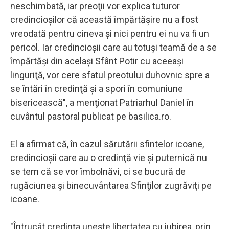
neschimbată, iar preoţii vor explica tuturor
credincioşilor că această împărtăşire nu a fost
vreodată pentru cineva şi nici pentru ei nu va fi un
pericol. Iar credincioşii care au totuşi teamă de a se
împărtăşi din acelaşi Sfânt Potir cu aceeaşi
linguriţă, vor cere sfatul preotului duhovnic spre a
se întări în credinţă şi a spori în comuniune
bisericească", a menţionat Patriarhul Daniel în
cuvântul pastoral publicat pe basilica.ro.
El a afirmat că, în cazul sărutării sfintelor icoane,
credincioşii care au o credinţă vie şi puternică nu
se tem că se vor îmbolnăvi, ci se bucură de
rugăciunea şi binecuvântarea Sfinţilor zugrăviţi pe
icoane.
"Întrucât credinţa uneşte libertatea cu iubirea, prin