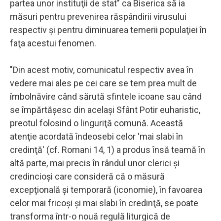
partea unor instituţii de stat" ca Biserica să ia
măsuri pentru prevenirea răspândirii virusului
respectiv şi pentru diminuarea temerii populaţiei în
faţa acestui fenomen.
"Din acest motiv, comunicatul respectiv avea în
vedere mai ales pe cei care se tem prea mult de
îmbolnăvire când sărută sfintele icoane sau când
se împărtăşesc din acelaşi Sfânt Potir euharistic,
preotul folosind o linguriţă comună. Această
atenţie acordată îndeosebi celor 'mai slabi în
credinţă' (cf. Romani 14, 1) a produs însă teamă în
altă parte, mai precis în rândul unor clerici şi
credincioşi care consideră că o măsură
excepţională şi temporară (iconomie), în favoarea
celor mai fricoşi şi mai slabi în credinţă, se poate
transforma într-o nouă regulă liturgică de