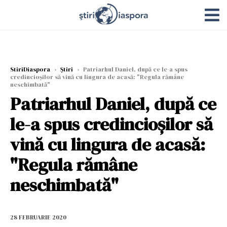
StiriDiaspora
›
Știri
›
Patriarhul Daniel, după ce le-a spus
credincioşilor să vină cu lingura de acasă: "Regula rămâne
neschimbată"
Patriarhul Daniel, după ce
le-a spus credincioşilor să
vină cu lingura de acasă:
"Regula rămâne
neschimbată"
28 FEBRUARIE 2020