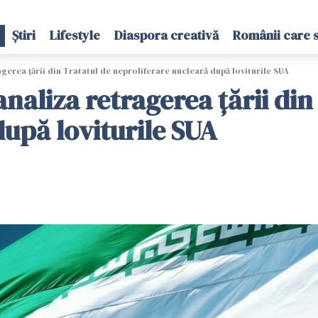
Știri
Lifestyle
Diaspora creativă
Românii care 
gerea ţării din Tratatul de neproliferare nucleară după loviturile SUA
naliza retragerea ţării din
după loviturile SUA