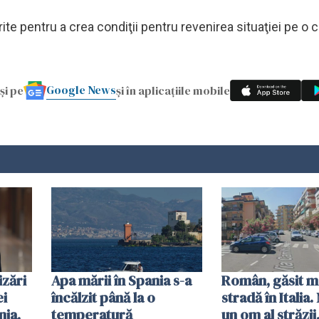
rite pentru a crea condiţii pentru revenirea situaţiei pe o c
Google News
și pe
și în aplicațiile mobile
zări
Apa mării în Spania s-a
Român, găsit m
ei
încălzit până la o
stradă în Italia
ia,
temperatură
un om al străzii,