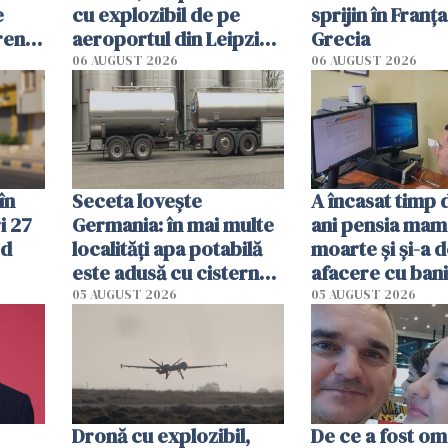
e
cu explozibil de pe
sprijin în Franţa
rent.
aeroportul din Leipzig:
Grecia
iei
Un "scenariu de atac
06 AUGUST 2026
06 AUGUST 2026
hibrid"
în
Seceta lovește
A încasat timp 
i 27
Germania: în mai multe
ani pensia mam
od
localități apa potabilă
moarte și și-a 
este adusă cu cisterna
afacere cu bani
de lapte. Autoritățile
de 230.000 de 
05 AUGUST 2026
05 AUGUST 2026
impun restricții de
descoperită de
consum
autorități
Dronă cu explozibil,
De ce a fost o