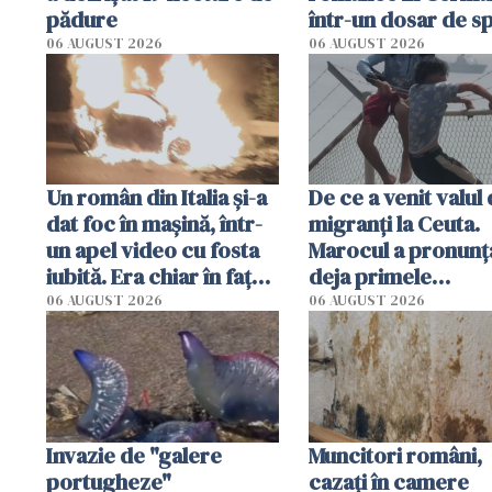
pădure
într-un dosar de s
în favoarea Rusiei
06 AUGUST 2026
06 AUGUST 2026
Un român din Italia și-a
De ce a venit valul
dat foc în mașină, într-
migranți la Ceuta.
un apel video cu fosta
Marocul a pronunț
iubită. Era chiar în fața
deja primele
locuinței iubitei din
condamnări
06 AUGUST 2026
06 AUGUST 2026
Milano
Invazie de "galere
Muncitori români,
portugheze"
cazați în camere