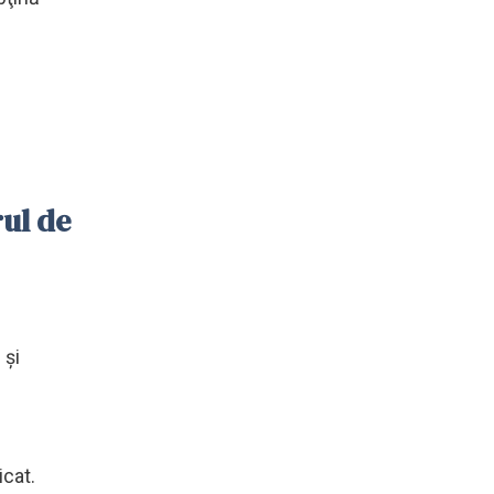
ul de
 şi
icat.