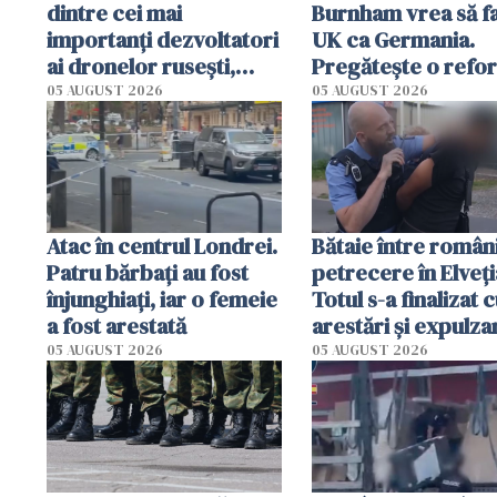
dintre cei mai
Burnham vrea să fa
importanți dezvoltatori
UK ca Germania.
ai dronelor rusești,
Pregătește o refo
grav rănit într-un
radicală și puterea
05 AUGUST 2026
05 AUGUST 2026
atentat cu bombă
urma să se mute de
Londra
Atac în centrul Londrei.
Bătaie între români
Patru bărbați au fost
petrecere în Elveți
înjunghiați, iar o femeie
Totul s-a finalizat 
a fost arestată
arestări și expulza
05 AUGUST 2026
05 AUGUST 2026