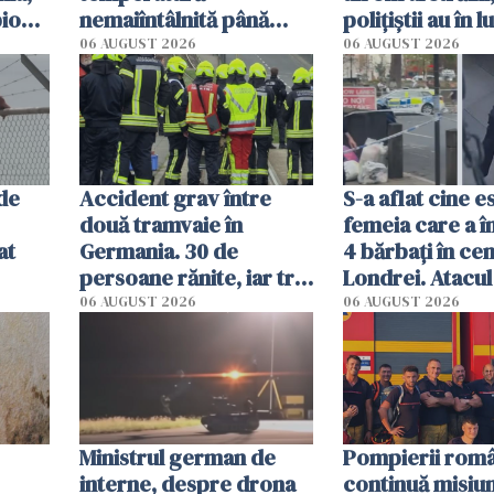
pionaj
nemaiîntâlnită până
polițiștii au în 
acum. Record absolut
singură variant
06 AUGUST 2026
06 AUGUST 2026
în Mediterană
 de
Accident grav între
S-a aflat cine e
două tramvaie în
femeia care a î
at
Germania. 30 de
4 bărbați în cen
persoane rănite, iar trei
Londrei. Atacul 
sunt în stare critică
de 44 de ani, e
06 AUGUST 2026
06 AUGUST 2026
după impact
de anchetatori
Ministrul german de
Pompierii româ
interne, despre drona
continuă misiun