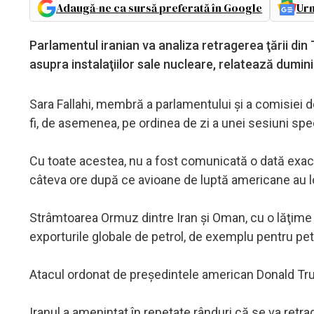
Adaugă-ne ca sursă preferată în Google
Urm
Parlamentul iranian va analiza retragerea ţării di
asupra instalaţiilor sale nucleare, relatează dumin
Sara Fallahi, membră a parlamentului şi a comisiei d
fi, de asemenea, pe ordinea de zi a unei sesiuni spe
Cu toate acestea, nu a fost comunicată o dată exactă
câteva ore după ce avioane de luptă americane au lovi
Strâmtoarea Ormuz dintre Iran şi Oman, cu o lăţime d
exporturile globale de petrol, de exemplu pentru pet
Atacul ordonat de preşedintele american Donald Trump
Iranul a ameninţat în repetate rânduri că se va retra