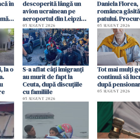
că în
descoperită lângă un
Daniela Florea,
avion ucrainean pe
românca găsită 
rmă
aeroportul din Leipzig.
patului. Procur
 ar
Un avion DHL s-a
italieni i-au rec
05 AUGUST 2026
05 AUGUST 2026
 la
ciocnit în aer cu un
ultimele momen
obiect
viață
, la o
S-a aflat câți imigranți
Tot mai mulți 
a.
au murit de fapt la
continuă să luc
cu
Ceuta, după discuțiile
după pensiona
re
cu familiile
05 AUGUST 2026
05 AUGUST 2026