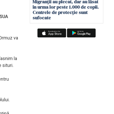
Migranții au plecat, dar au lăsat
în urma lor peste 1.000 de copii.
Centrele de protecție sunt
e SUA
sufocate
i Ormuz va
Tasnim la
 situri.
entru
ului.
bţină