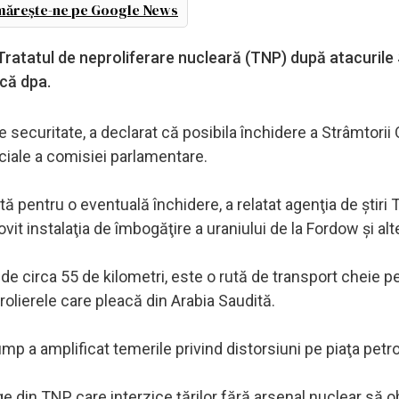
ărește-ne pe Google News
n Tratatul de neproliferare nucleară (TNP) după atacuril
ică dpa.
e securitate, a declarat că posibila închidere a Strâmtori
ciale a comisiei parlamentare.
 pentru o eventuală închidere, a relatat agenţia de ştiri 
t instalaţia de îmbogăţire a uraniului de la Fordow şi alte
e circa 55 de kilometri, este o rută de transport cheie p
rolierele care pleacă din Arabia Saudită.
 a amplificat temerile privind distorsiuni pe piaţa petrol
ge din TNP, care interzice ţărilor fără arsenal nuclear să o