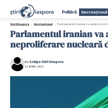
Politică
Internațional
StiriDiaspora
›
Internațional
›
Parlamentul iranian va analiza retra
Parlamentul iranian va a
neproliferare nucleară 
De
Echipa Stiri Diaspora
22 IUNIE 2025