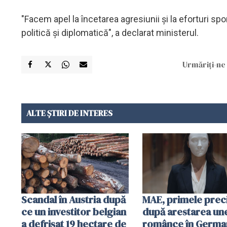
"Facem apel la încetarea agresiunii şi la eforturi spo
politică şi diplomatică", a declarat ministerul.
Urmăriți-ne 
ALTE ȘTIRI DE INTERES
Scandal în Austria după
MAE, primele preci
ce un investitor belgian
după arestarea un
a defrișat 19 hectare de
românce în German