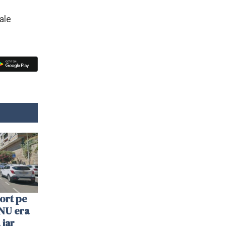
ale
ort pe
. NU era
 iar