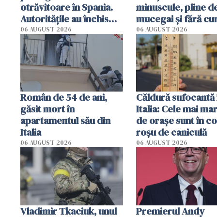
otrăvitoare în Spania.
minuscule, pline d
Autoritățile au închis
mucegai și fără cu
mai multe plaje din San
Inspectorii primăr
06 AUGUST 2026
06 AUGUST 2026
Sebastian
din Germania i-au
evacuat pe loc
Român de 54 de ani,
Căldură sufocantă 
găsit mort în
Italia: Cele mai mar
apartamentul său din
de orașe sunt în c
Italia
roșu de caniculă
06 AUGUST 2026
06 AUGUST 2026
Vladimir Tkaciuk, unul
Premierul Andy