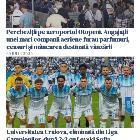
Percheziții pe aeroportul Otopeni. Angajații
unei mari companii aeriene furau parfumuri,
ceasuri și mâncarea destinată vânzării
30 IULIE 2026
Universitatea Craiova, eliminată din Liga
Campionilor, după 2-2 cu Levski Sofia