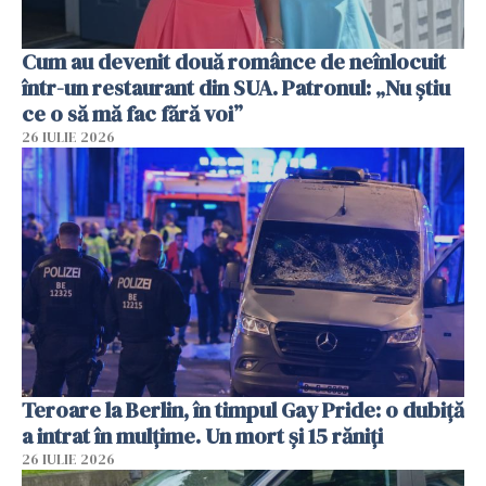
Cum au devenit două românce de neînlocuit
într-un restaurant din SUA. Patronul: „Nu știu
ce o să mă fac fără voi”
26 IULIE 2026
Teroare la Berlin, în timpul Gay Pride: o dubiță
a intrat în mulțime. Un mort și 15 răniți
26 IULIE 2026