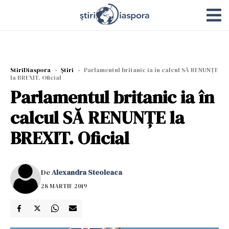
StiriDiaspora
›
Știri
›
Parlamentul britanic ia în calcul SĂ RENUNȚE
la BREXIT. Oficial
Parlamentul britanic ia în
calcul SĂ RENUNȚE la
BREXIT. Oficial
De
Alexandra Steoleaca
28 MARTIE 2019