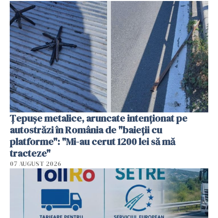
Țepușe metalice, aruncate intenționat pe
autostrăzi în România de "baieții cu
platforme": "Mi-au cerut 1200 lei să mă
tracteze"
07 AUGUST 2026