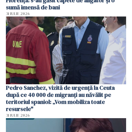
Florența: s-au găsit capete de aligator și o
sumă imensă de bani
31 IULIE 2026
Pedro Sanchez, vizită de urgență la Ceuta
după ce 40 000 de migranți au năvălit pe
teritoriul spaniol: „Vom mobiliza toate
resursele"
31 IULIE 2026