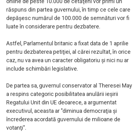
online de peste 10.000 de cetăţeni vor primi un
răspuns din partea guvernului, în timp ce cele care
depăşesc numărul de 100.000 de semnături vor fi
luate în considerare pentru dezbatere.
Astfel, Parlamentul britanic a fixat data de 1 aprilie
pentru dezbaterea petiţiei, al cărei rezultat, în orice
caz, nu va avea un caracter obligatoriu şi nici nu ar
include schimbări legislative.
De partea sa, guvernul conservator al Theresei May
a respins categoric posibilitatea anulării ieşirii
Regatului Unit din UE deoarece, a argumentat
executivul, aceasta ar "diminua democraţia şi
încrederea acordată guvernului de milioane de
votanţi".