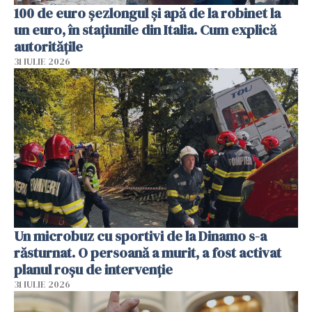
100 de euro șezlongul și apă de la robinet la
un euro, în stațiunile din Italia. Cum explică
autoritățile
31 IULIE 2026
Un microbuz cu sportivi de la Dinamo s-a
răsturnat. O persoană a murit, a fost activat
planul roșu de intervenție
31 IULIE 2026