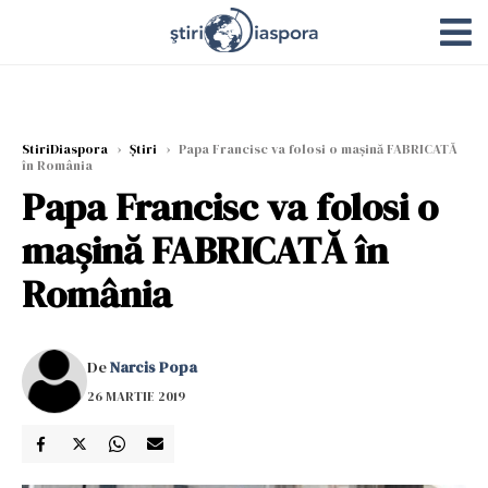
StiriDiaspora
›
Știri
›
Papa Francisc va folosi o mașină FABRICATĂ
în România
Papa Francisc va folosi o
mașină FABRICATĂ în
România
De
Narcis Popa
26 MARTIE 2019