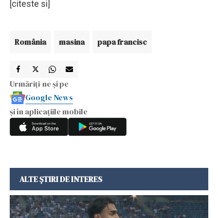
[citeste si]
România
masina
papa francisc
Urmăriți-ne și pe
Google News
și în aplicațiile mobile
ALTE ȘTIRI DE INTERES