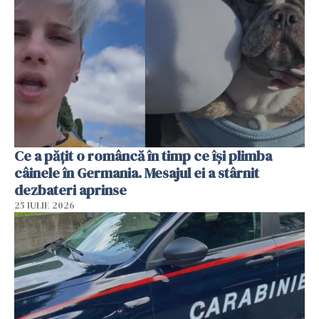
Ce a pățit o româncă în timp ce își plimba
câinele în Germania. Mesajul ei a stârnit
dezbateri aprinse
25 IULIE 2026