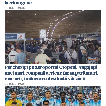
lacrimogene
30 IULIE 2026
Percheziții pe aeroportul Otopeni. Angajații
unei mari companii aeriene furau parfumuri,
ceasuri și mâncarea destinată vânzării
30 IULIE 2026