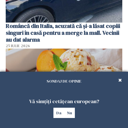
Româncă din Italia, acuzată că și-a lăsat copiii
singuri în casă pentru a merge la mall. Vecinii
au dat alarma
25 IULIE 2026
SONDAJ DE OPINIE
Vă simțiți cetățean european?
Da
Nu
Înghețata de casă cu nectarine care
cucerește vara. Rețeta fără aparat, gata din