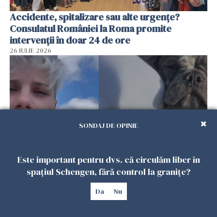
Accidente, spitalizare sau alte urgențe?
Consulatul României la Roma promite
intervenții în doar 24 de ore
26 IULIE 2026
SONDAJ DE OPINIE
Este important pentru dvs. că circulăm liber în
Ce a pățit o româncă în timp ce își plimba
spațiul Schengen, fără control la granițe?
câinele în Germania. Mesajul ei a stârnit
Da
Nu
dezbateri aprinse
25 IULIE 2026