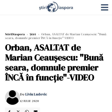
StiriDiaspora
›
Știri
›
Orban, ASALTAT de Marian Ceaușescu: "Bună
seara, domnule premier ÎNCĂ în funcție"-VIDEO
Orban, ASALTAT de
Marian Ceaușescu: "Bună
seara, domnule premier
ÎNCĂ în funcție"-VIDEO
De
Liviu Ludovic
12 IULIE 2020