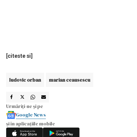
[citeste si]
ludovic orban
marian ceausescu
Urmăriți-ne și pe
Google News
și în aplicațiile mobile