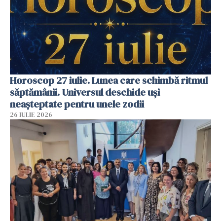
Horoscop 27 iulie. Lunea care schimbă ritmul
săptămânii. Universul deschide uși
neașteptate pentru unele zodii
26 IULIE 2026