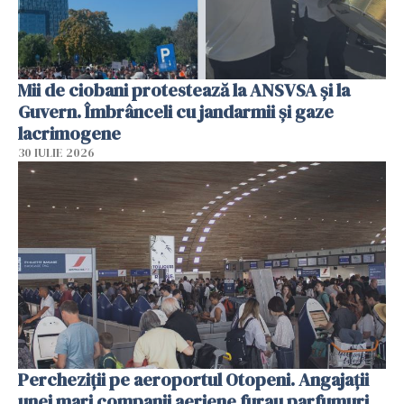
Mii de ciobani protestează la ANSVSA și la
Guvern. Îmbrânceli cu jandarmii și gaze
lacrimogene
30 IULIE 2026
Percheziții pe aeroportul Otopeni. Angajații
unei mari companii aeriene furau parfumuri,