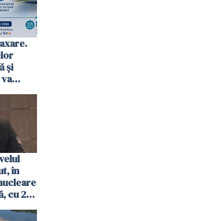
axare.
elor
ă şi
 va
ombrie
velul
t, în
nucleare
, cu 2
 trecută