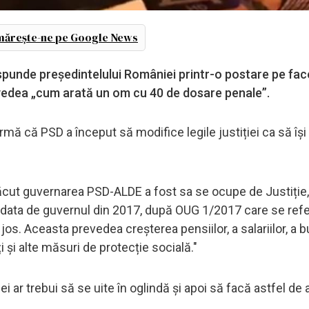
ărește-ne pe Google News
răspunde președintelului României printr-o postare pe fa
a vedea „cum arată un om cu 40 de dosare penale”.
mă că PSD a început să modifice legile justiției ca să îș
ăcut guvernarea PSD-ALDE a fost sa se ocupe de Justiție, 
 data de guvernul din 2017, după OUG 1/2017 care se refe
os. Aceasta prevedea creșterea pensiilor, a salariilor, a b
 și alte măsuri de protecție socială."
ar trebui să se uite în oglindă și apoi să facă astfel de a