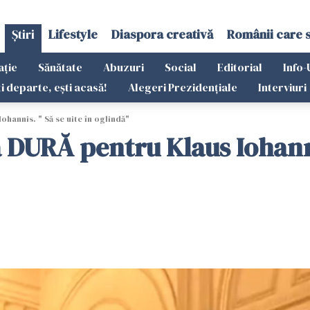
Știri
Lifestyle
Diaspora creativă
Românii care 
ație
Sănătate
Abuzuri
Social
Editorial
Info-
ti departe, ești acasă!
Alegeri Prezidențiale
Interviuri
ohannis. " Să se uite în oglindă"
ă DURĂ pentru Klaus Iohannis