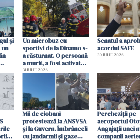
sumă imensă de bani
mobiliza toate
resursele"
ul și
Un microbuz cu
Senatul a apro
a un
sportivi de la Dinamo s-
acordul SAFE
din
a răsturnat. O persoană
30 IULIE 2026
a murit, a fost activat
planul roșu de
31 IULIE 2026
intervenție
Mii de ciobani
Percheziții pe
MS
protestează la ANSVSA
aeroportul Oto
rile
și la Guvern. Îmbrânceli
Angajații unei 
rii
cu jandarmii și gaze
companii aerie