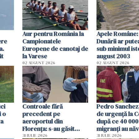
Aur pentru România la
Apele Române: 
ere
Campionatele
Dunării ar pute
a.
Europene de canotaj de
sub minimul ist
it
la Varese
august 2003
02 AUGUST 2026
02 AUGUST 2026
ici
Controale fără
Pedro Sanchez, 
i o
precedent pe
de urgență la C
ta
aeroportul din
după ce 40 000
Florența: s-au găsit
migranți au năv
capete de aligator și o
teritoriul spani
31 IULIE 2026
31 IULIE 2026