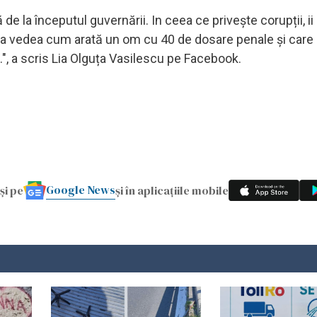
 la începutul guvernării. In ceea ce privește corupții, ii
va vedea cum arată un om cu 40 de dosare penale și care 
.", a scris Lia Olguța Vasilescu pe Facebook.
Google News
și pe
și în aplicațiile mobile