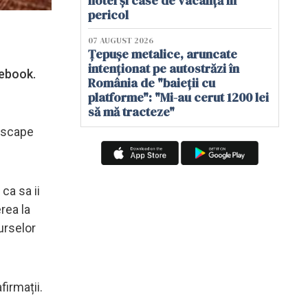
hotel și case de vacanță în
pericol
07 AUGUST 2026
Țepușe metalice, aruncate
intenționat pe autostrăzi în
cebook.
România de "baieții cu
platforme": "Mi-au cerut 1200 lei
să mă tracteze"
i scape
ca sa ii
rea la
urselor
firmații.