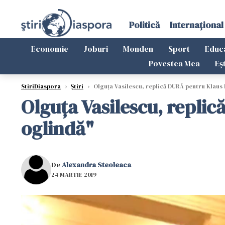
Politică
Internațional
Economie
Joburi
Monden
Sport
Educ
Povestea Mea
Eș
StiriDiaspora
›
Știri
›
Olguța Vasilescu, replică DURĂ pentru Klaus I
Olguța Vasilescu, replic
oglindă"
De
Alexandra Steoleaca
24 MARTIE 2019