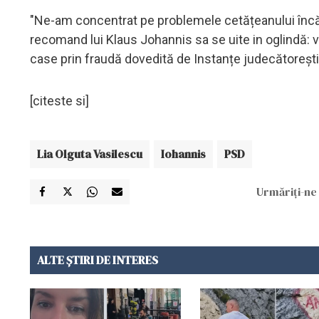
"Ne-am concentrat pe problemele cetățeanului încă de
recomand lui Klaus Johannis sa se uite in oglindă: 
case prin fraudă dovedită de Instanțe judecătorești
[citeste si]
Lia Olguta Vasilescu
Iohannis
PSD
Urmăriți-ne 
ALTE ȘTIRI DE INTERES