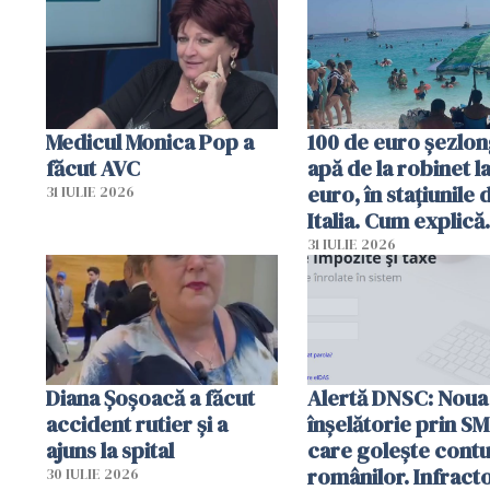
Medicul Monica Pop a
100 de euro șezlong
făcut AVC
apă de la robinet l
euro, în stațiunile 
31 IULIE 2026
Italia. Cum explică
autoritățile
31 IULIE 2026
Diana Șoșoacă a făcut
Alertă DNSC: Noua
accident rutier și a
înșelătorie prin S
ajuns la spital
care golește contu
românilor. Infracto
30 IULIE 2026