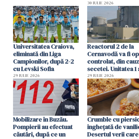
folosesc numele
30 IULIE 2026
Ghișeul.ro și al Poli
Române
Universitatea Craiova,
Reactorul 2 de la
eliminată din Liga
Cernavodă va fi op
Campionilor, după 2-2
controlat, din cau
cu Levski Sofia
secetei. Unitatea 1 
deja oprită
29 IULIE 2026
29 IULIE 2026
Mobilizare în Buzău.
Crumble cu piersici
Pompierii au efectuat
înghețată de vanili
căutări, după ce un
Desertul verii care