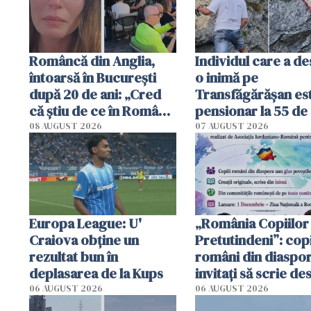
Româncă din Anglia,
Individul care a d
întoarsă în București
o inimă pe
după 20 de ani: „Cred
Transfăgărășan es
că știu de ce în România
pensionar la 55 de 
se trăiește mai bine ca
Poliția l-a identific
08 AUGUST 2026
07 AUGUST 2026
în Anglia. E schimbat"
Europa League: U'
„România Copiilor
Craiova obține un
Pretutindeni”: copi
rezultat bun în
români din diaspor
deplasarea de la Kups
invitați să scrie de
România într-un v
06 AUGUST 2026
06 AUGUST 2026
special