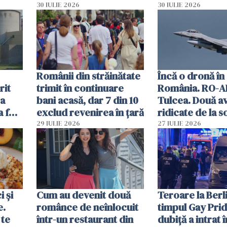
lacrimogene
parfumuri, ceas
30 IULIE 2026
30 IULIE 2026
ției
mâncarea desti
vânzării
Românii din străinătate
Încă o dronă în
rit
trimit în continuare
România. RO-A
za
bani acasă, dar 7 din 10
Tulcea. Două a
a fost
exclud revenirea în țară
ridicate de la s
29 IULIE 2026
27 IULIE 2026
 și
Cum au devenit două
Teroare la Berli
e.
românce de neînlocuit
timpul Gay Prid
 te
într-un restaurant din
dubiță a intrat î