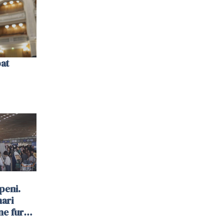
bat
peni.
mari
ne furau