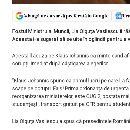
Adaugă-ne ca sursă preferată în Google
Urm
Fostul Ministru al Muncii, Lia Olguța Vasilescu îi 
Aceasta i-a sugerat să se uite în oglindă pentru 
Acesta îl acuză pe Klaus Iohannis că minte când afir
corupții imediat după câștigarea alegerilor.
"Klaus Johannis spune ca primul lucru pe care l-a f
scape pe corupți. Fals! Prima ordonanța de urgentă
reorganizarea ministerelor, este OUG 2, postata mai j
studențești, transport gratuit pe CFR pentru studenți
Lia Olguța Vasilescu a spus că președintele României 