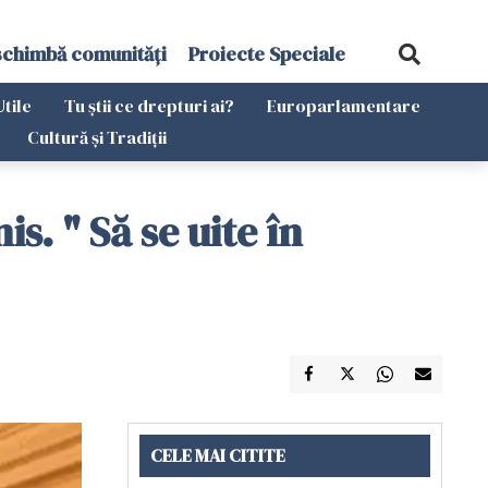
schimbă comunități
Proiecte Speciale
Utile
Tu știi ce drepturi ai?
Europarlamentare
Cultură și Tradiții
. " Să se uite în
CELE MAI CITITE