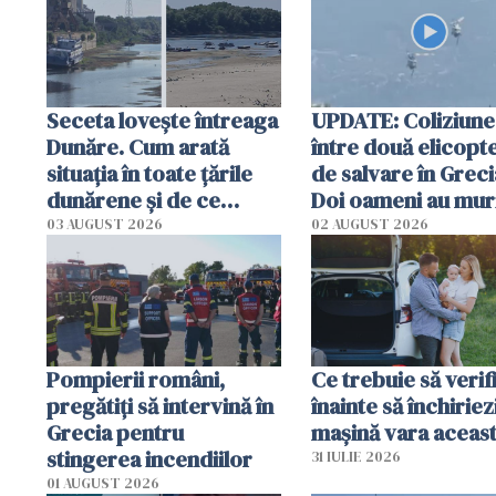
Seceta lovește întreaga
UPDATE: Coliziune
Dunăre. Cum arată
între două elicopt
situația în toate țările
de salvare în Greci
dunărene și de ce
Doi oameni au mur
România resimte
03 AUGUST 2026
02 AUGUST 2026
efectele, deși a plouat
în iulie
Pompierii români,
Ce trebuie să verif
pregătiţi să intervină în
înainte să închiriez
Grecia pentru
mașină vara aceas
stingerea incendiilor
31 IULIE 2026
01 AUGUST 2026