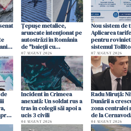
esenat
Țepușe metalice,
Nou sistem de t
aruncate intenționat pe
Aplicarea tarif
te
autostrăzi în România
pentru roviniet
ani.
de "baieții cu
sistemul TollRo
at
platforme": "Mi-au
începe la 1 oct
07 AUGUST 2026
07 AUGUST 2026
cerut 1200 lei să mă
tracteze"
 de
Incident în Crimeea
Radu Miruţă: Ni
ii
anexată: Un soldat rus a
Dunării a crescu
a,
tras în colegii săi apoi a
zona centralei 
spre
ucis 3 civili
de la Cernavodă
olum
cm faţă de ziua
04 AUGUST 2026
04 AUGUST 2026