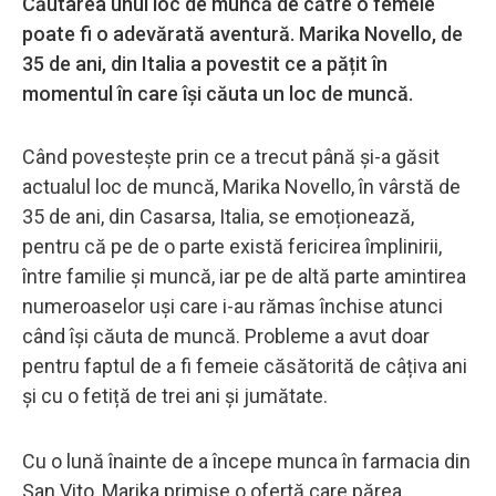
Căutarea unui loc de muncă de către o femeie
poate fi o adevărată aventură. Marika Novello, de
35 de ani, din Italia a povestit ce a pățit în
momentul în care își căuta un loc de muncă.
Când povestește prin ce a trecut până și-a găsit
actualul loc de muncă, Marika Novello, în vârstă de
35 de ani, din Casarsa, Italia, se emoționează,
pentru că pe de o parte există fericirea împlinirii,
între familie și muncă, iar pe de altă parte amintirea
numeroaselor uși care i-au rămas închise atunci
când își căuta de muncă. Probleme a avut doar
pentru faptul de a fi femeie căsătorită de câțiva ani
și cu o fetiță de trei ani și jumătate.
Cu o lună înainte de a începe munca în farmacia din
San Vito, Marika primise o ofertă care părea