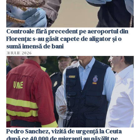
Controale fără precedent pe aeroportul din
Florența: s-au găsit capete de aligator și o
sumă imensă de bani
31 IULIE 2026
Pedro Sanchez, vizită de urgență la Ceuta
după ce 40 000 de migranți au năvălit pe