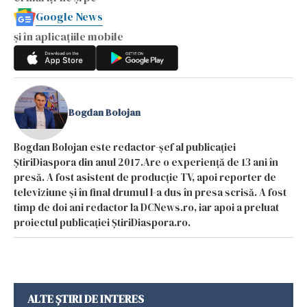
Google News
și în aplicațiile mobile
Bogdan Bolojan
Bogdan Bolojan este redactor-șef al publicației
ȘtiriDiaspora din anul 2017.Are o experiență de 13 ani în
presă. A fost asistent de producție TV, apoi reporter de
televiziune și în final drumul l-a dus în presa scrisă. A fost
timp de doi ani redactor la DCNews.ro, iar apoi a preluat
proiectul publicației ȘtiriDiaspora.ro.
ALTE ȘTIRI DE INTERES