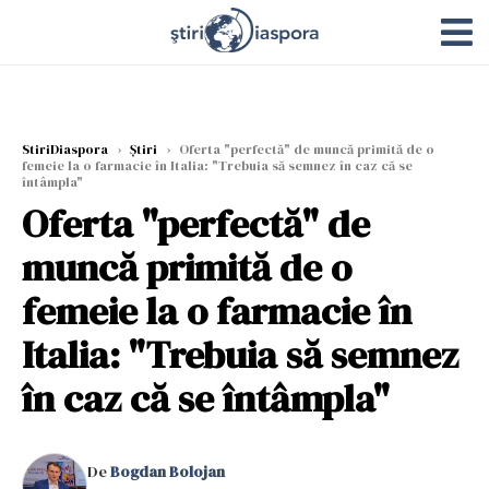
StiriDiaspora
›
Știri
›
Oferta "perfectă" de muncă primită de o
femeie la o farmacie în Italia: "Trebuia să semnez în caz că se
întâmpla"
Oferta "perfectă" de
muncă primită de o
femeie la o farmacie în
Italia: "Trebuia să semnez
în caz că se întâmpla"
De
Bogdan Bolojan