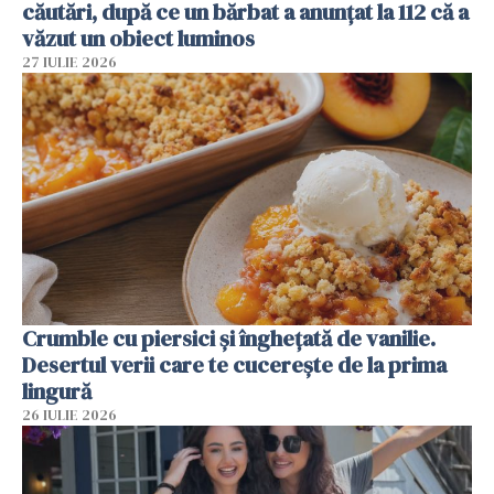
căutări, după ce un bărbat a anunțat la 112 că a
văzut un obiect luminos
27 IULIE 2026
Crumble cu piersici și înghețată de vanilie.
Desertul verii care te cucerește de la prima
lingură
26 IULIE 2026