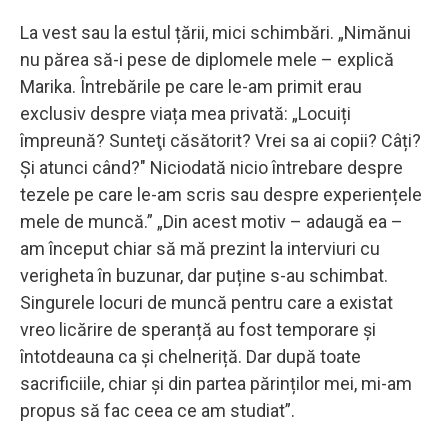
La vest sau la estul țării, mici schimbări. „Nimănui
nu părea să-i pese de diplomele mele – explică
Marika. Întrebările pe care le-am primit erau
exclusiv despre viața mea privată: „Locuiți
împreună? Sunteţi căsătorit? Vrei sa ai copii? Câți?
Și atunci când?" Niciodată nicio întrebare despre
tezele pe care le-am scris sau despre experiențele
mele de muncă.” „Din acest motiv – adaugă ea –
am început chiar să mă prezint la interviuri cu
verigheta în buzunar, dar puține s-au schimbat.
Singurele locuri de muncă pentru care a existat
vreo licărire de speranță au fost temporare și
întotdeauna ca și chelneriță. Dar după toate
sacrificiile, chiar și din partea părinților mei, mi-am
propus să fac ceea ce am studiat”.