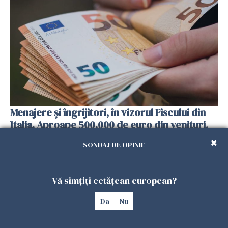
Menajere și îngrijitori, în vizorul Fiscului din
Italia. Aproape 500.000 de euro din venituri,
ascunși de autorități
SONDAJ DE OPINIE
26 IULIE 2026
Vă simțiți cetățean european?
Da
Nu