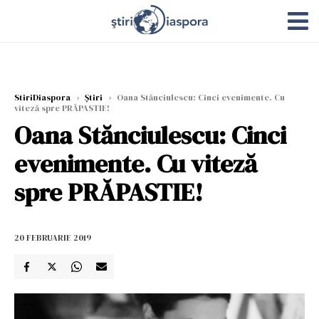
StiriDiaspora
›
Știri
›
Oana Stănciulescu: Cinci evenimente. Cu
viteză spre PRĂPASTIE!
Oana Stănciulescu: Cinci
evenimente. Cu viteză
spre PRĂPASTIE!
20 FEBRUARIE 2019