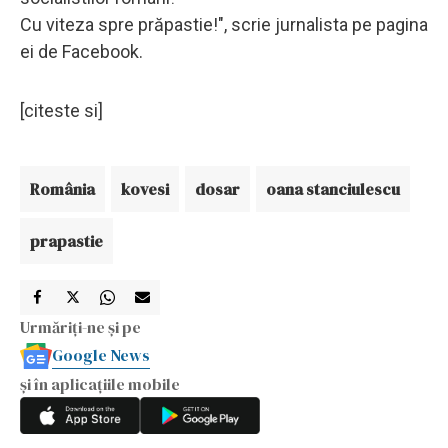
Cu viteza spre prăpastie!", scrie jurnalista pe pagina
ei de Facebook.
[citeste si]
România
kovesi
dosar
oana stanciulescu
prapastie
Urmăriți-ne și pe
Google News
și în aplicațiile mobile