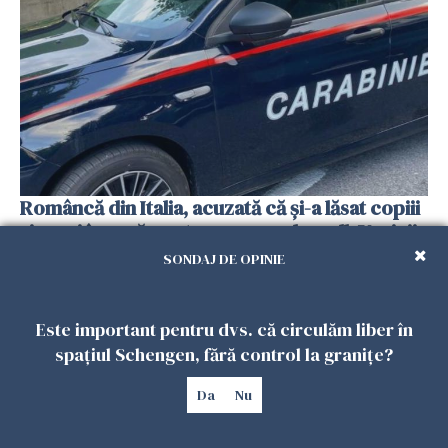
Româncă din Italia, acuzată că și-a lăsat copiii
singuri în casă pentru a merge la mall. Vecinii
au dat alarma
SONDAJ DE OPINIE
25 IULIE 2026
Este important pentru dvs. că circulăm liber în
spațiul Schengen, fără control la granițe?
Da
Nu