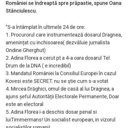
României se îndreaptă spre prăpastie, spune Oana
Stănciulescu.
"S-a întâmplat în ultimele 24 de ore:
1. Procurorul care instrumentează dosarul Dragnea,
amenințat cu inchisoarea( dezvăluie jurnalista
Ondine Gherghut)
2. Adina Florea a cerut pt a 4-a oara dosarul Tel
Drum de la DNA ( e incredibil)
3. Mandatul României la Consiliul Europei în cazul
Kovesi este SECRET. nu se știe cum s-a votat
4. Mircea Drăghici, omul de casă al lui Dragnea, a
ajuns șeful Autorității Electorale Permanente, Doar
este an electoral
5. Adina Florea i-a deschis dosar penal si
luiTimmermans! Un socialist european, in vizorul
socialistilor romani!