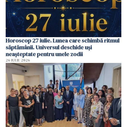
Horoscop 27 iulie. Lunea care schimbă ritmul
săptămânii. Universul deschide uși
neașteptate pentru unele zodii
26 IULIE 2026