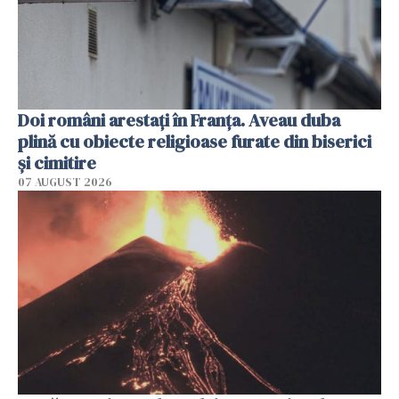
Doi români arestați în Franța. Aveau duba
plină cu obiecte religioase furate din biserici
și cimitire
07 AUGUST 2026