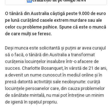
Urmărește-ne pe Google News
O tânără din Australia câștigă peste 9.000 de euro
pe lună curățând casele extrem murdare sau ale
celor cu probleme psihice. Spune că este o muncă
de care mulți se feresc.
Deși munca este solicitantă și puțini ar avea curajul
să o facă, o tânără din Australia a transformat
curățenia locuințelor insalubre într-o afacere de
succes. Charlotte Bosanquet, în vârstă de 21 de ani,
a devenit un nume cunoscut în mediul online și în
presă datorită activității sale neobișnuite: curăță
locuințele persoanelor care, din cauza problemelor
de sănătate mintală, nu mai pot întreține un minim
de igienă în spațiul propriu.