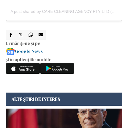
A post shared by CARE CLEANING AGENCY PTY LTD (@carecleaningagency)
Urmăriți-ne și pe
Google News
și în aplicațiile mobile
ALTE ȘTIRI DE INTERES