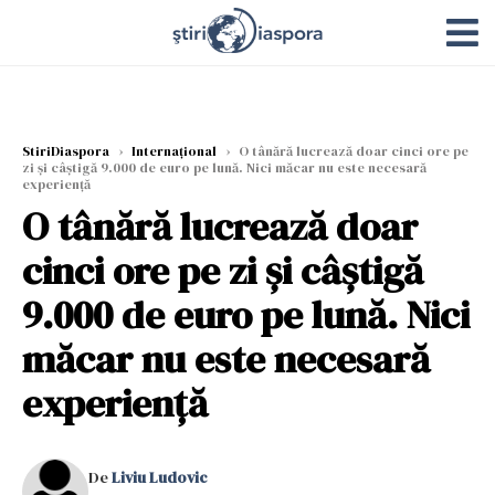
StiriDiaspora
›
Internațional
›
O tânără lucrează doar cinci ore pe
zi și câștigă 9.000 de euro pe lună. Nici măcar nu este necesară
experiență
O tânără lucrează doar
cinci ore pe zi și câștigă
9.000 de euro pe lună. Nici
măcar nu este necesară
experiență
De
Liviu Ludovic