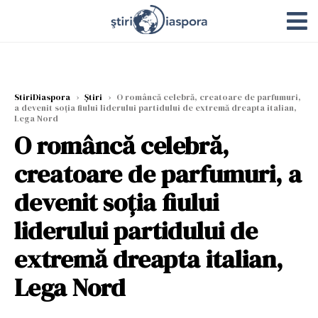
StiriDiaspora
›
Știri
›
O româncă celebră, creatoare de parfumuri,
a devenit soția fiului liderului partidului de extremă dreapta italian,
Lega Nord
O româncă celebră,
creatoare de parfumuri, a
devenit soția fiului
liderului partidului de
extremă dreapta italian,
Lega Nord