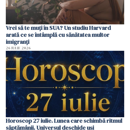
Vrei să te muți în SUA? Un studiu Harvard
arată ce se întâmplă cu sănătatea multor
imigranți
26 IULIE 2026
Horoscop 27 iulie. Lunea care schimbă ritmul
săptămânii. Universul deschide uși