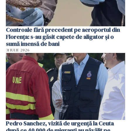
Controale fără precedent pe aeroportul din
Florența: s-au găsit capete de aligator și o
sumă imensă de bani
31 IULIE 2026
Pedro Sanchez, vizită de urgență la Ceuta
după ce 40 000 de migranți au năvălit pe