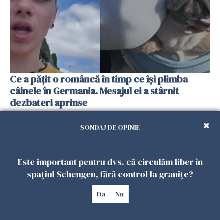
Ce a pățit o româncă în timp ce își plimba
câinele în Germania. Mesajul ei a stârnit
dezbateri aprinse
25 IULIE 2026
SONDAJ DE OPINIE
Este important pentru dvs. că circulăm liber în
spațiul Schengen, fără control la granițe?
Da
Nu