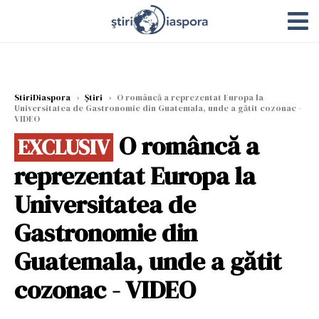
StiriDiaspora
›
Știri
›
O româncă a reprezentat Europa la
Universitatea de Gastronomie din Guatemala, unde a gătit cozonac -
VIDEO
O româncă a
EXCLUSIV
reprezentat Europa la
Universitatea de
Gastronomie din
Guatemala, unde a gătit
cozonac - VIDEO