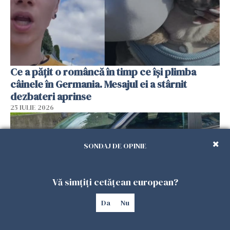
Ce a pățit o româncă în timp ce își plimba
câinele în Germania. Mesajul ei a stârnit
dezbateri aprinse
25 IULIE 2026
SONDAJ DE OPINIE
Vă simțiți cetățean european?
Da
Nu