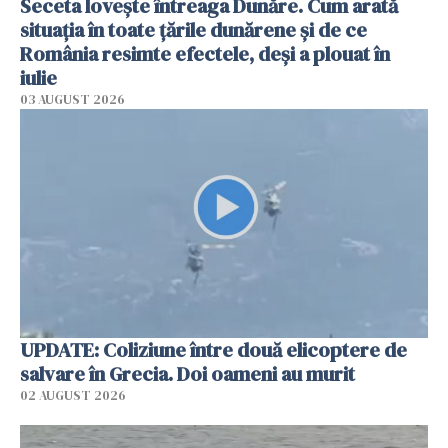
Seceta lovește întreaga Dunăre. Cum arată
situația în toate țările dunărene și de ce
România resimte efectele, deși a plouat în
iulie
03 AUGUST 2026
UPDATE: Coliziune între două elicoptere de
salvare în Grecia. Doi oameni au murit
02 AUGUST 2026