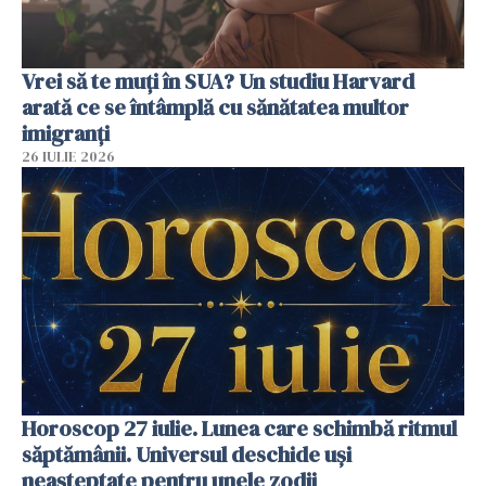
Vrei să te muți în SUA? Un studiu Harvard
arată ce se întâmplă cu sănătatea multor
imigranți
26 IULIE 2026
Horoscop 27 iulie. Lunea care schimbă ritmul
săptămânii. Universul deschide uși
neașteptate pentru unele zodii