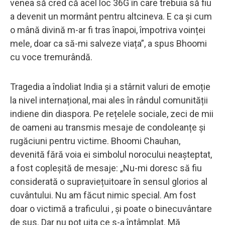
venea să cred că acel loc 36G în care trebuia să fiu
a devenit un mormânt pentru altcineva. E ca și cum
o mână divină m-ar fi tras înapoi, împotriva voinței
mele, doar ca să-mi salveze viața”, a spus Bhoomi
cu voce tremurândă.
Tragedia a îndoliat India și a stârnit valuri de emoție
la nivel internațional, mai ales în rândul comunității
indiene din diaspora. Pe rețelele sociale, zeci de mii
de oameni au transmis mesaje de condoleanțe și
rugăciuni pentru victime. Bhoomi Chauhan,
devenită fără voia ei simbolul norocului neașteptat,
a fost copleșită de mesaje: „Nu-mi doresc să fiu
considerată o supraviețuitoare în sensul glorios al
cuvântului. Nu am făcut nimic special. Am fost
doar o victimă a traficului , și poate o binecuvântare
de sus. Dar nu pot uita ce s-a întâmplat. Mă