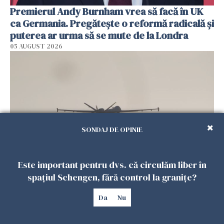
Premierul Andy Burnham vrea să facă în UK
ca Germania. Pregătește o reformă radicală și
puterea ar urma să se mute de la Londra
05 AUGUST 2026
SONDAJ DE OPINIE
Este important pentru dvs. că circulăm liber în
Dronă cu explozibil, descoperită lângă un
spațiul Schengen, fără control la granițe?
avion ucrainean pe aeroportul din Leipzig. Un
avion DHL s-a ciocnit în aer cu un obiect
Da
Nu
05 AUGUST 2026