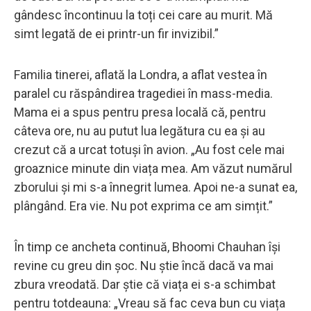
gândesc încontinuu la toți cei care au murit. Mă
simt legată de ei printr-un fir invizibil.”
Familia tinerei, aflată la Londra, a aflat vestea în
paralel cu răspândirea tragediei în mass-media.
Mama ei a spus pentru presa locală că, pentru
câteva ore, nu au putut lua legătura cu ea și au
crezut că a urcat totuși în avion. „Au fost cele mai
groaznice minute din viața mea. Am văzut numărul
zborului și mi s-a înnegrit lumea. Apoi ne-a sunat ea,
plângând. Era vie. Nu pot exprima ce am simțit.”
În timp ce ancheta continuă, Bhoomi Chauhan își
revine cu greu din șoc. Nu știe încă dacă va mai
zbura vreodată. Dar știe că viața ei s-a schimbat
pentru totdeauna: „Vreau să fac ceva bun cu viața