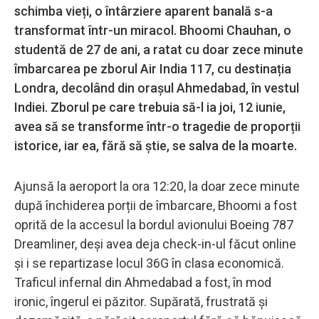
schimba vieți, o întârziere aparent banală s-a
transformat într-un miracol. Bhoomi Chauhan, o
studentă de 27 de ani, a ratat cu doar zece minute
îmbarcarea pe zborul Air India 117, cu destinația
Londra, decolând din orașul Ahmedabad, în vestul
Indiei. Zborul pe care trebuia să-l ia joi, 12 iunie,
avea să se transforme într-o tragedie de proporții
istorice, iar ea, fără să știe, se salva de la moarte.
Ajunsă la aeroport la ora 12:20, la doar zece minute
după închiderea porții de îmbarcare, Bhoomi a fost
oprită de la accesul la bordul avionului Boeing 787
Dreamliner, deși avea deja check-in-ul făcut online
și i se repartizase locul 36G în clasa economică.
Traficul infernal din Ahmedabad a fost, în mod
ironic, îngerul ei păzitor. Supărată, frustrată și