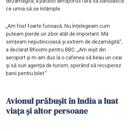
dezamăgită, a părăsit aeroportul fără să bănuiască
ce urma să se întâmple.
„Am fost foarte furioasă. Nu înțelegeam cum
puteam pierde un zbor atât de important. Mă
simțeam neputincioasă și extrem de dezamăgită”,
a declarat Bhoomi pentru BBC. „Am ieșit din
aeroport și m-am dus la o cafenea să beau un ceai
și să sun agenția de turism, sperând să recuperez
banii pentru bilet.”
Avionul prăbușit în India a luat
viața și altor persoane