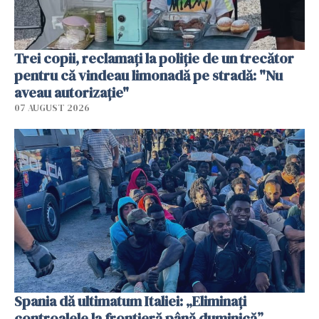
Trei copii, reclamați la poliție de un trecător
pentru că vindeau limonadă pe stradă: "Nu
aveau autorizație"
07 AUGUST 2026
Spania dă ultimatum Italiei: „Eliminați
controalele la frontieră până duminică”.