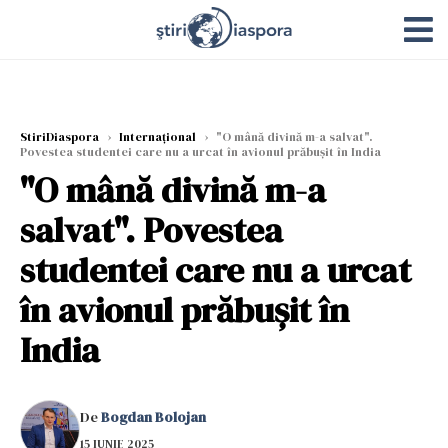
StiriDiaspora
›
Internațional
›
"O mână divină m-a salvat".
Povestea studentei care nu a urcat în avionul prăbușit în India
"O mână divină m-a
salvat". Povestea
studentei care nu a urcat
în avionul prăbușit în
India
De
Bogdan Bolojan
15 IUNIE 2025