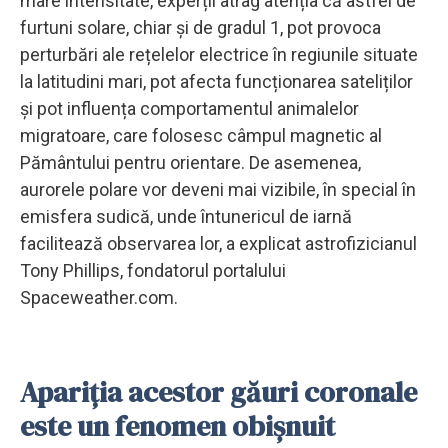
mare intensitate, experții atrag atenția că astfel de
furtuni solare, chiar și de gradul 1, pot provoca
perturbări ale rețelelor electrice în regiunile situate
la latitudini mari, pot afecta funcționarea sateliților
și pot influența comportamentul animalelor
migratoare, care folosesc câmpul magnetic al
Pământului pentru orientare. De asemenea,
aurorele polare vor deveni mai vizibile, în special în
emisfera sudică, unde întunericul de iarnă
facilitează observarea lor, a explicat astrofizicianul
Tony Phillips, fondatorul portalului
Spaceweather.com.
Apariția acestor găuri coronale
este un fenomen obișnuit