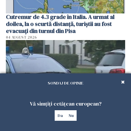
Cutremur de 4.3 grade în Italia. A urmat al
doilea, la o scurtă distanță, turiștii au fost
evacuați din turnul din Pisa
04 AUGUST 2026
SONDAJ DE OPINIE
Vă simțiți cetățean european?
Prosoapele de plajă pe scaunul mașinii vă pot
Da
Nu
costa scump. În Italia, șoferii riscă amenzi și
despăgubiri mai mici în caz de accident
04 AUGUST 2026