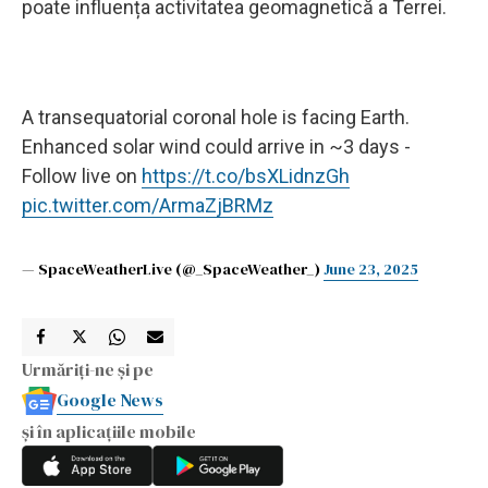
poate influența activitatea geomagnetică a Terrei.
A transequatorial coronal hole is facing Earth.
Enhanced solar wind could arrive in ~3 days -
Follow live on
https://t.co/bsXLidnzGh
pic.twitter.com/ArmaZjBRMz
— SpaceWeatherLive (@_SpaceWeather_)
June 23, 2025
Urmăriți-ne și pe
Google News
și în aplicațiile mobile