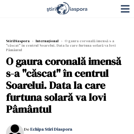
StiriDiaspora
›
Internațional
›
O gaura coronală imensă s-a
"căscat" în centrul Soarelui. Data la care furtuna solară va lovi
Pâmântul
O gaura coronală imensă
s-a "căscat" în centrul
Soarelui. Data la care
furtuna solară va lovi
Pâmântul
De
Echipa Stiri Diaspora