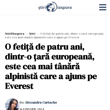
StiriDiaspora
›
Știri
›
O fetiță de patru ani, dintr-o țară europeană,
este cea mai tânără alpinistă care a ajuns pe Everest
O fetiță de patru ani,
dintr-o țară europeană,
este cea mai tânără
alpinistă care a ajuns pe
Everest
De
Alexandra Curtache
16 IANUARIE 2024