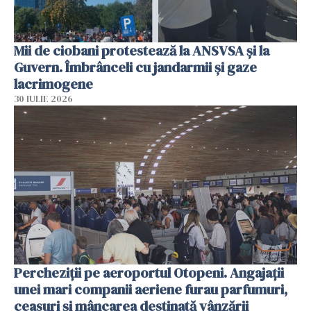
Mii de ciobani protestează la ANSVSA și la
Guvern. Îmbrânceli cu jandarmii și gaze
lacrimogene
30 IULIE 2026
Percheziții pe aeroportul Otopeni. Angajații
unei mari companii aeriene furau parfumuri,
ceasuri și mâncarea destinată vânzării