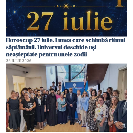
Horoscop 27 iulie. Lunea care schimbă ritmul
săptămânii. Universul deschide uși
neașteptate pentru unele zodii
26 IULIE 2026