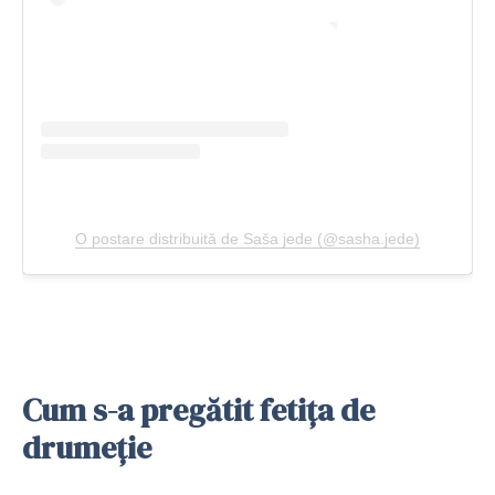
O postare distribuită de Saša jede (@sasha.jede)
Cum s-a pregătit fetița de
drumeție