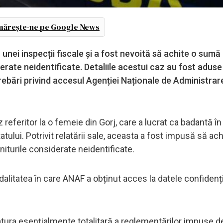
ărește-ne pe Google News
unei inspecții fiscale și a fost nevoită să achite o sumă
derate neidentificate. Detaliile acestui caz au fost aduse
rebări privind accesul Agenției Naționale de Administrar
feritor la o femeie din Gorj, care a lucrat ca badantă în I
atului. Potrivit relatării sale, aceasta a fost impusă să ac
niturile considerate neidentificate.
itatea în care ANAF a obținut acces la datele confidenți
tura esențialmente totalitară a reglementărilor impuse d