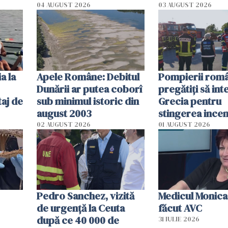
cm faţă de ziua trecută
România resim
04 AUGUST 2026
03 AUGUST 2026
efectele, deși a
în iulie
a la
Apele Române: Debitul
Pompierii româ
Dunării ar putea coborî
pregătiţi să int
aj de
sub minimul istoric din
Grecia pentru
august 2003
stingerea incen
02 AUGUST 2026
01 AUGUST 2026
Pedro Sanchez, vizită
Medicul Monica
de urgență la Ceuta
făcut AVC
după ce 40 000 de
31 IULIE 2026