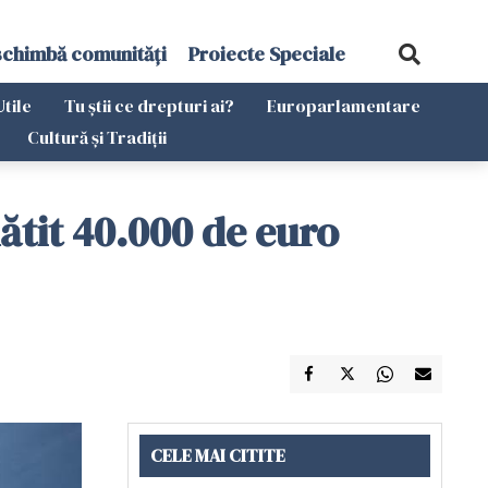
schimbă comunități
Proiecte Speciale
Utile
Tu știi ce drepturi ai?
Europarlamentare
Cultură și Tradiții
lătit 40.000 de euro
CELE MAI CITITE