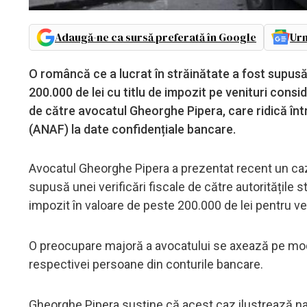
Adaugă-ne ca sursă preferată în Google
Urm
O româncă ce a lucrat în străinătate a fost supusă 
200.000 de lei cu titlu de impozit pe venituri consi
de către avocatul Gheorghe Pipera, care ridică înt
(ANAF) la date confidențiale bancare.
Avocatul Gheorghe Pipera a prezentat recent un caz re
supusă unei verificări fiscale de către autoritățile st
impozit în valoare de peste 200.000 de lei pentru ve
O preocupare majoră a avocatului se axează pe modal
respectivei persoane din conturile bancare.
Gheorghe Pipera susține că acest caz ilustrează na