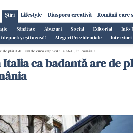
Știri
Lifestyle
Diaspora creativă
Românii care 
ație
Sănătate
Abuzuri
Social
Editorial
Info-
ti departe, ești acasă!
Alegeri Prezidențiale
Interviuri
re de plătit 40.000 de euro impozite la ANAF, în România
 Italia ca badantă are de p
omânia