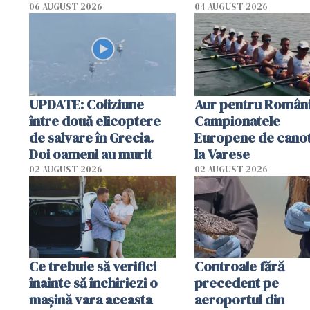
România într-un volum
06 AUGUST 2026
04 AUGUST 2026
special
UPDATE: Coliziune
Aur pentru Români
între două elicoptere
Campionatele
de salvare în Grecia.
Europene de canot
Doi oameni au murit
la Varese
02 AUGUST 2026
02 AUGUST 2026
Ce trebuie să verifici
Controale fără
înainte să închiriezi o
precedent pe
mașină vara aceasta
aeroportul din