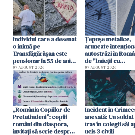
Individul care a desenat
Țepușe metalice,
o inimă pe
aruncate intențion
Transfăgărășan este
autostrăzi în Româ
pensionar la 55 de ani.
de "baieții cu
Poliția l-a identificat
platforme": "Mi-au
07 AUGUST 2026
07 AUGUST 2026
cerut 1200 lei să m
tracteze"
„România Copiilor de
Incident în Crimee
Pretutindeni”: copiii
anexată: Un soldat 
români din diaspora,
tras în colegii săi a
invitați să scrie despre
ucis 3 civili