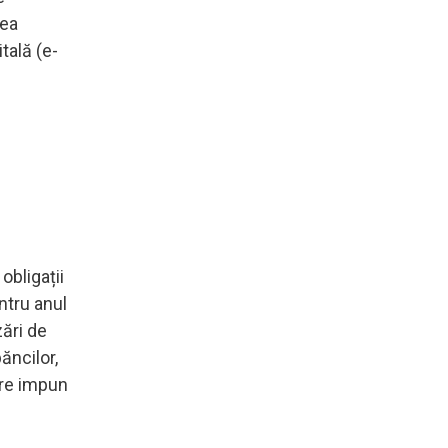
rea
tală (e-
obligații
ntru anul
zări de
ăncilor,
are impun