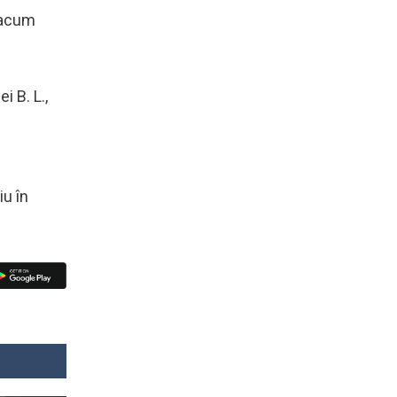
e acum
i B. L.,
iu în