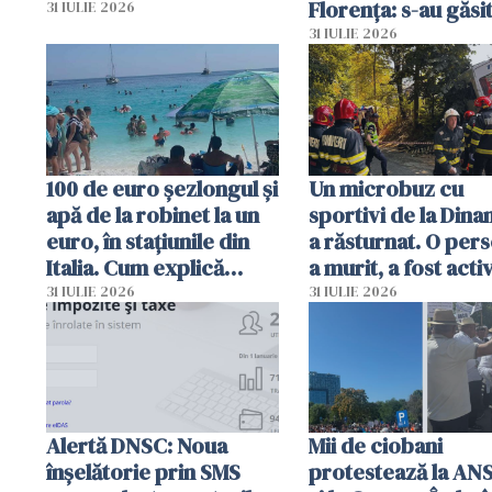
Florența: s-au găsi
31 IULIE 2026
capete de aligator 
31 IULIE 2026
sumă imensă de ba
100 de euro șezlongul și
Un microbuz cu
apă de la robinet la un
sportivi de la Dina
euro, în stațiunile din
a răsturnat. O per
Italia. Cum explică
a murit, a fost acti
autoritățile
planul roșu de
31 IULIE 2026
31 IULIE 2026
intervenție
Alertă DNSC: Noua
Mii de ciobani
înșelătorie prin SMS
protestează la AN