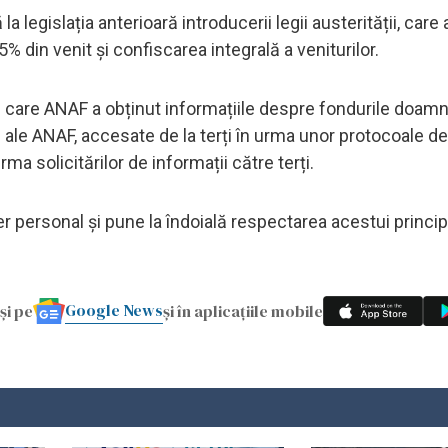
 legislația anterioară introducerii legii austerității, car
din venit și confiscarea integrală a veniturilor.
în care ANAF a obținut informațiile despre fondurile doamne
ale ANAF, accesate de la terți în urma unor protocoale de
ma solicitărilor de informații către terți.
er personal și pune la îndoială respectarea acestui princip
Google News
și pe
și în aplicațiile mobile