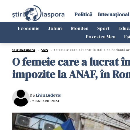
Politică
Internațional
Economie
Joburi
Monden
Sport
Educ
Povestea Mea
Eș
StiriDiaspora
›
Știri
›
O femeie care a lucrat în Italia ca badantă a
O femeie care a lucrat în
impozite la ANAF, în R
De
Liviu Ludovic
29 IANUARIE 2024