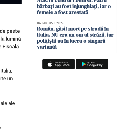
Atac în centrul Londrei. Patru
bărbați au fost înjunghiați, iar o
femeie a fost arestată
06 AUGUST 2026
Român, găsit mort pe stradă în
 de peste
Italia. NU era un om al străzii, iar
 la lumină
polițiștii au în lucru o singură
variantă
e Fiscală
talia,
hite un
ale ale
e