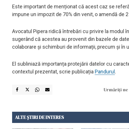
Este important de menționat că acest caz se referă la
impune un impozit de 70% din venit, o amendă de 25% 
Avocatul Pipera ridică întrebări cu privire la modul 
sugerând că acestea au provenit din bazele de date 
colaborare și schimburi de informații, precum și în ur
El subliniază importanța protejării datelor cu caract
contextul prezentat, scrie publicația
Pandurul
.
Urmăriți-ne 
ALTE ȘTIRI DE INTERES