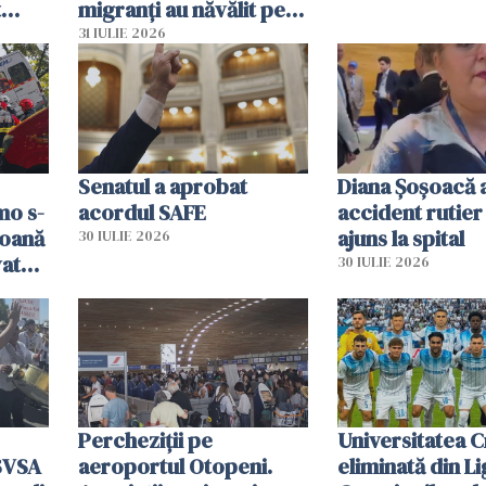
t
migranți au năvălit pe
și o
teritoriul spaniol: „Vom
31 IULIE 2026
ni
mobiliza toate
resursele"
Senatul a aprobat
Diana Șoșoacă a
mo s-
acordul SAFE
accident rutier 
soană
ajuns la spital
30 IULIE 2026
vat
30 IULIE 2026
Percheziții pe
Universitatea C
SVSA
aeroportul Otopeni.
eliminată din Li