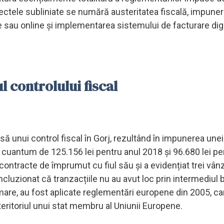
ectele subliniate se numără austeritatea fiscală, impune
e sau online și implementarea sistemului de facturare digi
l controlului fiscal
 unui control fiscal în Gorj, rezultând în impunerea unei 
în cuantum de 125.156 lei pentru anul 2018 și 96.680 lei pe
contracte de împrumut cu fiul său și a evidențiat trei vân
oncluzionat că tranzacțiile nu au avut loc prin intermediul b
mare, au fost aplicate reglementări europene din 2005, c
teritoriul unui stat membru al Uniunii Europene.