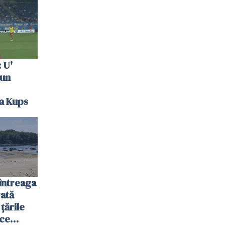
 U'
 un
la Kups
întreaga
ată
 țările
 ce