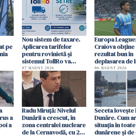
Nou sistem de taxare.
Europa League:
at pe
Aplicarea tarifelor
Craiova obține
nia
pentru rovinietă şi
rezultat bun în
sistemul TollRo va
deplasarea de 
începe la 1 octombrie
07 AUGUST 2026
06 AUGUST 2026
ă
a
Radu Miruţă: Nivelul
Seceta lovește 
rus a
Dunării a crescut, în
Dunăre. Cum ar
poi a
zona centralei nucleare
situația în toate
de la Cernavodă, cu 2
dunărene și de