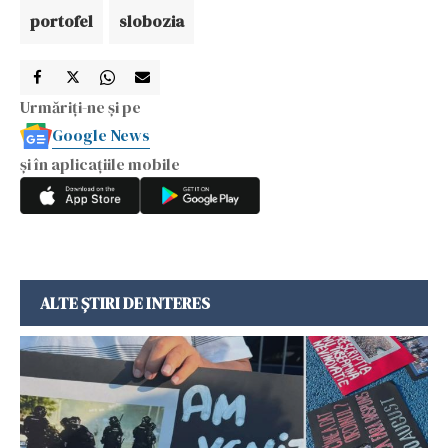
portofel
slobozia
Urmăriți-ne și pe
Google News
și în aplicațiile mobile
ALTE ȘTIRI DE INTERES