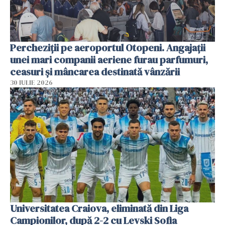
Percheziții pe aeroportul Otopeni. Angajații
unei mari companii aeriene furau parfumuri,
ceasuri și mâncarea destinată vânzării
30 IULIE 2026
Universitatea Craiova, eliminată din Liga
Campionilor, după 2-2 cu Levski Sofia