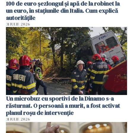
100 de euro șezlongul și apă de la robinet la
un euro, în stațiunile din Italia. Cum explică
autoritățile
31 IULIE 2026
Un microbuz cu sportivi de la Dinamo s-a
răsturnat. O persoană a murit, a fost activat
planul roșu de intervenție
31 IULIE 2026