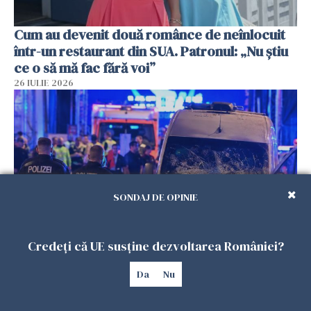
Cum au devenit două românce de neînlocuit
într-un restaurant din SUA. Patronul: „Nu știu
ce o să mă fac fără voi”
26 IULIE 2026
SONDAJ DE OPINIE
Credeți că UE susține dezvoltarea României?
Teroare la Berlin, în timpul Gay Pride: o dubiță
a intrat în mulțime. Un mort și 15 răniți
Da
Nu
26 IULIE 2026