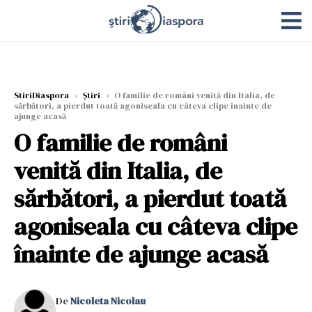
StiriDiaspora
›
Știri
›
O familie de români venită din Italia, de
sărbători, a pierdut toată agoniseala cu câteva clipe înainte de
ajunge acasă
O familie de români
venită din Italia, de
sărbători, a pierdut toată
agoniseala cu câteva clipe
înainte de ajunge acasă
De
Nicoleta Nicolau