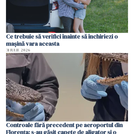
Ce trebuie să verifici înainte să închiriezi o
mașină vara aceasta
31 IULIE 2026
Controale fără precedent pe aeroportul din
Florența: s-au găsit capete de aligator și o