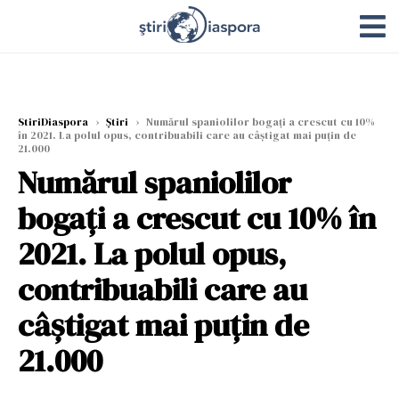
StiriDiaspora
›
Știri
›
Numărul spaniolilor bogați a crescut cu 10%
în 2021. La polul opus, contribuabili care au câștigat mai puțin de
21.000
Numărul spaniolilor
bogați a crescut cu 10% în
2021. La polul opus,
contribuabili care au
câștigat mai puțin de
21.000