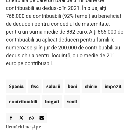
cheltuială pe care un total de 3 milioane de
contribuabili au dedus-o în 2021. În plus, alți
768.000 de contribuabili (92% femei) au beneficiat
de deduceri pentru concediul de maternitate,
pentru un suma medie de 882 euro. Alți 856.000 de
contribuabili au aplicat deduceri pentru familiile
numeroase și în jur de 200.000 de contribuabili au
dedus chiria pentru locuință, cu o medie de 211
euro pe contribuabil.
Spania
fisc
salarii
bani
chirie
impozit
contribuabili
bogati
venit
Urmăriți-ne și pe