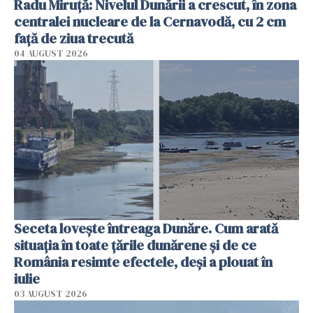
Radu Miruţă: Nivelul Dunării a crescut, în zona
centralei nucleare de la Cernavodă, cu 2 cm
faţă de ziua trecută
04 AUGUST 2026
Seceta lovește întreaga Dunăre. Cum arată
situația în toate țările dunărene și de ce
România resimte efectele, deși a plouat în
iulie
03 AUGUST 2026