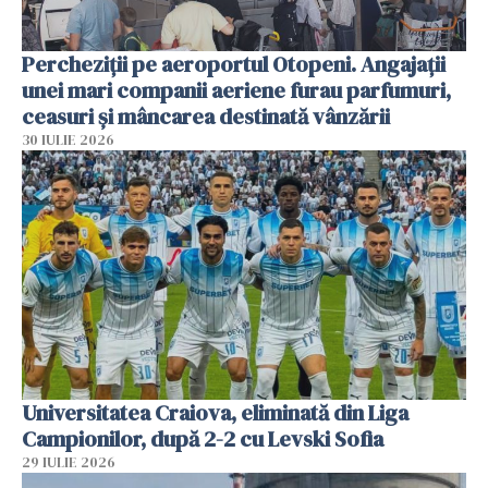
Percheziții pe aeroportul Otopeni. Angajații
unei mari companii aeriene furau parfumuri,
ceasuri și mâncarea destinată vânzării
30 IULIE 2026
Universitatea Craiova, eliminată din Liga
Campionilor, după 2-2 cu Levski Sofia
29 IULIE 2026