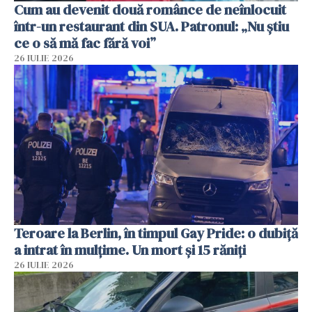
Cum au devenit două românce de neînlocuit
într-un restaurant din SUA. Patronul: „Nu știu
ce o să mă fac fără voi”
26 IULIE 2026
Teroare la Berlin, în timpul Gay Pride: o dubiță
a intrat în mulțime. Un mort și 15 răniți
26 IULIE 2026