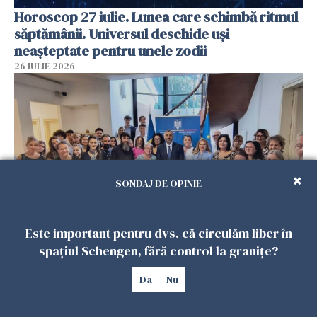
Horoscop 27 iulie. Lunea care schimbă ritmul
săptămânii. Universul deschide uși
neașteptate pentru unele zodii
26 IULIE 2026
SONDAJ DE OPINIE
Este important pentru dvs. că circulăm liber în
Accidente, spitalizare sau alte urgențe?
spațiul Schengen, fără control la granițe?
Consulatul României la Roma promite
intervenții în doar 24 de ore
Da
Nu
26 IULIE 2026