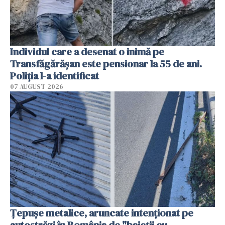
Individul care a desenat o inimă pe
Transfăgărășan este pensionar la 55 de ani.
Poliția l-a identificat
07 AUGUST 2026
Țepușe metalice, aruncate intenționat pe
autostrăzi în România de "baieții cu