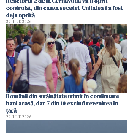
Reactorul 2 de la Cernavodă va fi oprit
controlat, din cauza secetei. Unitatea 1 a fost
deja oprită
29 IULIE 2026
Românii din străinătate trimit în continuare
bani acasă, dar 7 din 10 exclud revenirea în
țară
29 IULIE 2026