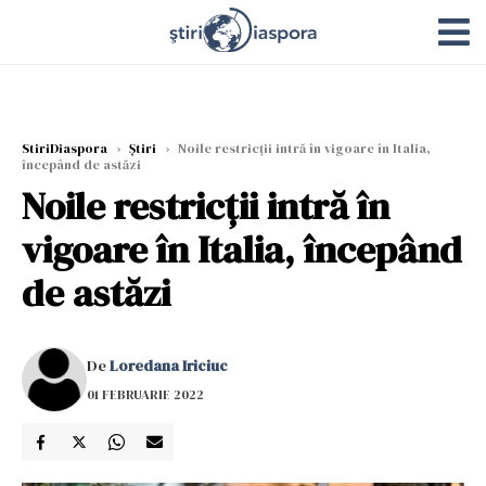
StiriDiaspora
›
Știri
›
Noile restricții intră în vigoare în Italia,
începând de astăzi
Noile restricții intră în
vigoare în Italia, începând
de astăzi
De
Loredana Iriciuc
01 FEBRUARIE 2022