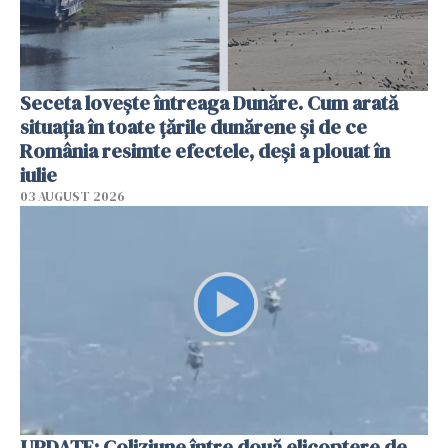
Seceta lovește întreaga Dunăre. Cum arată
situația în toate țările dunărene și de ce
România resimte efectele, deși a plouat în
iulie
03 AUGUST 2026
UPDATE: Coliziune între două elicoptere de