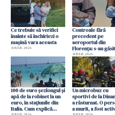
Ce trebuie să verifici
Controale fără
înainte să închiriezi o
precedent pe
mașină vara aceasta
aeroportul din
Florența: s-au găsi
31 IULIE 2026
capete de aligator 
31 IULIE 2026
sumă imensă de ba
100 de euro șezlongul și
Un microbuz cu
apă de la robinet la un
sportivi de la Dina
euro, în stațiunile din
a răsturnat. O per
Italia. Cum explică
a murit, a fost acti
autoritățile
planul roșu de
31 IULIE 2026
31 IULIE 2026