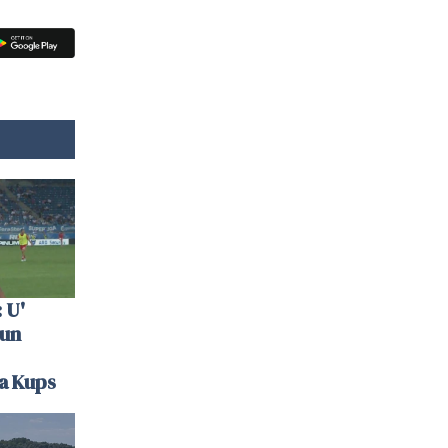
 U'
 un
la Kups