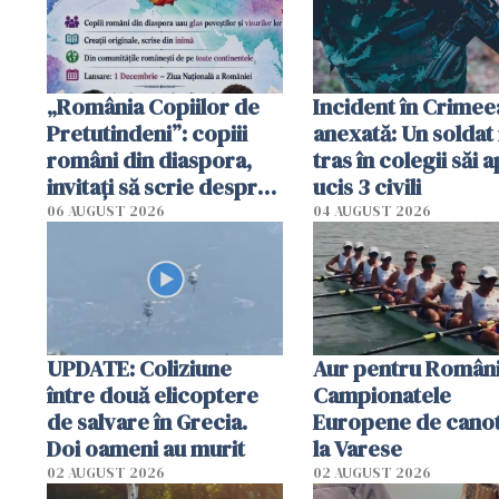
tracteze"
„România Copiilor de
Incident în Crimee
Pretutindeni”: copiii
anexată: Un soldat 
români din diaspora,
tras în colegii săi a
invitați să scrie despre
ucis 3 civili
România într-un volum
06 AUGUST 2026
04 AUGUST 2026
special
UPDATE: Coliziune
Aur pentru Români
între două elicoptere
Campionatele
de salvare în Grecia.
Europene de canot
Doi oameni au murit
la Varese
02 AUGUST 2026
02 AUGUST 2026