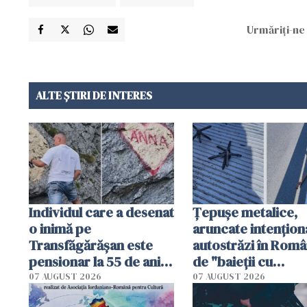
Urmăriți-ne 
ALTE ȘTIRI DE INTERES
Individul care a desenat
Țepușe metalice,
o inimă pe
aruncate intențion
Transfăgărășan este
autostrăzi în Româ
pensionar la 55 de ani.
de "baieții cu
Poliția l-a identificat
platforme": "Mi-au
07 AUGUST 2026
07 AUGUST 2026
cerut 1200 lei să m