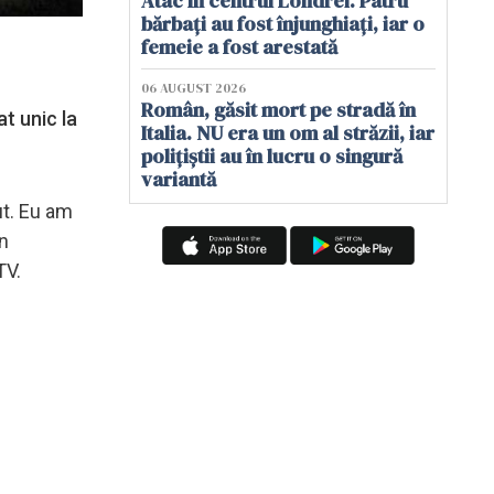
Atac în centrul Londrei. Patru
bărbați au fost înjunghiați, iar o
femeie a fost arestată
06 AUGUST 2026
Român, găsit mort pe stradă în
t unic la
Italia. NU era un om al străzii, iar
polițiștii au în lucru o singură
variantă
ut. Eu am
un
TV.