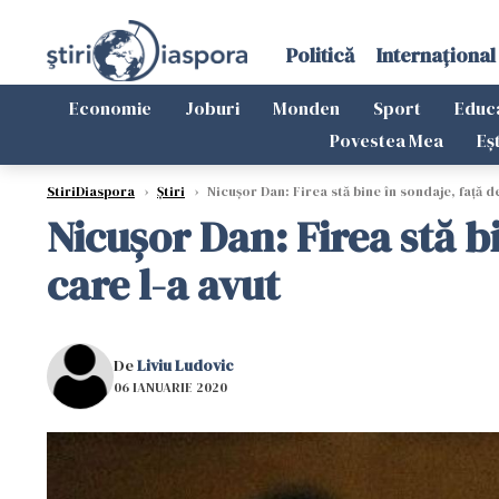
Politică
Internațional
Economie
Joburi
Monden
Sport
Educ
Povestea Mea
Eș
StiriDiaspora
›
Știri
›
Nicușor Dan: Firea stă bine în sondaje, față 
Nicușor Dan: Firea stă b
care l-a avut
De
Liviu Ludovic
06 IANUARIE 2020