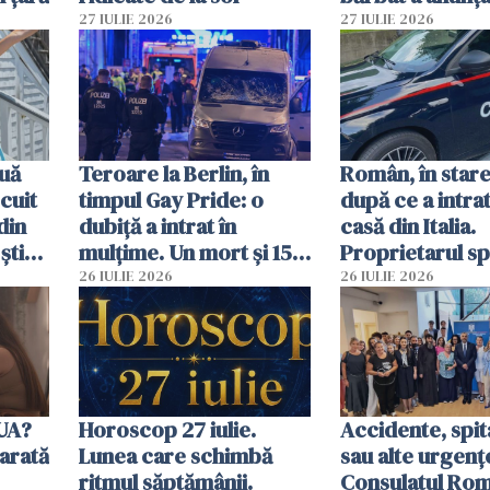
că a văzut un o
27 IULIE 2026
27 IULIE 2026
luminos
uă
Teroare la Berlin, în
Român, în stare
cuit
timpul Gay Pride: o
după ce a intrat
din
dubiță a intrat în
casă din Italia.
știu
mulțime. Un mort și 15
Proprietarul s
 voi”
răniți
s-a apărat cu un
26 IULIE 2026
26 IULIE 2026
SUA?
Horoscop 27 iulie.
Accidente, spit
arată
Lunea care schimbă
sau alte urgenț
ritmul săptămânii.
Consulatul Româ