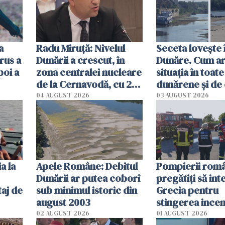
a
Radu Miruţă: Nivelul
Seceta lovește 
rus a
Dunării a crescut, în
Dunăre. Cum ar
poi a
zona centralei nucleare
situația în toate
de la Cernavodă, cu 2
dunărene și de
cm faţă de ziua trecută
România resim
04 AUGUST 2026
03 AUGUST 2026
efectele, deși a
în iulie
a la
Apele Române: Debitul
Pompierii româ
Dunării ar putea coborî
pregătiţi să int
aj de
sub minimul istoric din
Grecia pentru
august 2003
stingerea incen
02 AUGUST 2026
01 AUGUST 2026