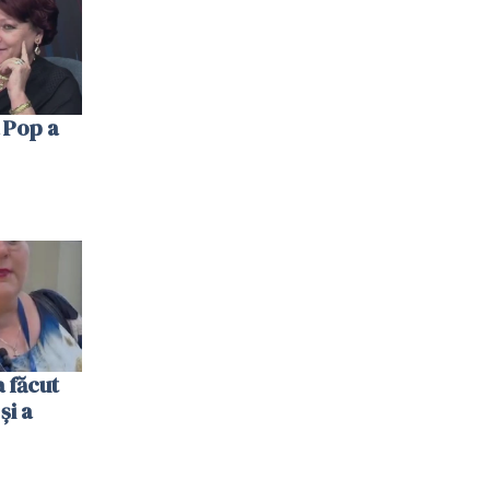
 Pop a
 făcut
și a