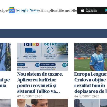
Google News
și pe
și în aplicațiile mobile
Nou sistem de taxare.
Europa League:
at pe
Aplicarea tarifelor
Craiova obține
nia
pentru rovinietă şi
rezultat bun în
sistemul TollRo va
deplasarea de 
începe la 1 octombrie
07 AUGUST 2026
06 AUGUST 2026
ă