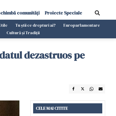
schimbă comunități
Proiecte Speciale
Utile
Tu știi ce drepturi ai?
Europarlamentare
Cultură și Tradiții
ndatul dezastruos pe
CELE MAI CITITE