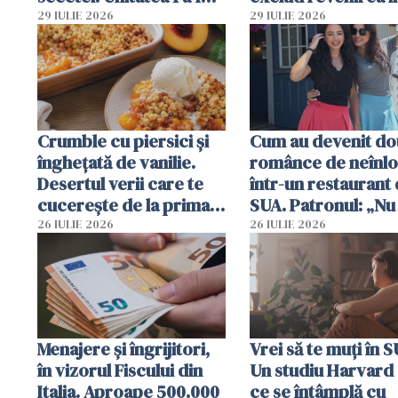
deja oprită
29 IULIE 2026
29 IULIE 2026
Crumble cu piersici și
Cum au devenit do
înghețată de vanilie.
românce de neînlo
Desertul verii care te
într-un restaurant 
cucerește de la prima
SUA. Patronul: „Nu 
lingură
ce o să mă fac fără
26 IULIE 2026
26 IULIE 2026
Menajere și îngrijitori,
Vrei să te muți în 
în vizorul Fiscului din
Un studiu Harvard 
Italia. Aproape 500.000
ce se întâmplă cu