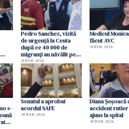
Pedro Sanchez, vizită
Medicul Monica
de urgență la Ceuta
făcut AVC
după ce 40 000 de
31 IULIE 2026
t
migranți au năvălit pe
și o
teritoriul spaniol: „Vom
31 IULIE 2026
ni
mobiliza toate
resursele"
Senatul a aprobat
Diana Șoșoacă a
mo s-
acordul SAFE
accident rutier 
soană
ajuns la spital
30 IULIE 2026
vat
30 IULIE 2026