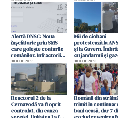
intervenție
Alertă DNSC: Noua
Mii de ciobani
înșelătorie prin SMS
protestează la AN
care golește conturile
și la Guvern. Îmbrâ
românilor. Infractorii
cu jandarmii și gaz
folosesc numele
lacrimogene
30 IULIE 2026
30 IULIE 2026
Ghișeul.ro și al Poliției
Române
Reactorul 2 de la
Românii din străin
Cernavodă va fi oprit
trimit în continuar
controlat, din cauza
bani acasă, dar 7 d
secetei. Unitatea 1 a fost
exclud revenirea î