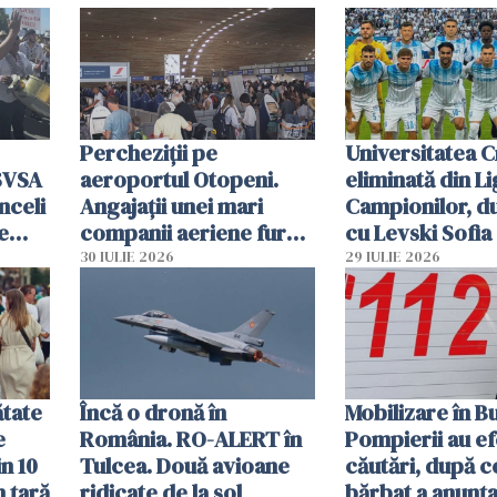
Percheziții pe
Universitatea C
SVSA
aeroportul Otopeni.
eliminată din Li
nceli
Angajații unei mari
Campionilor, d
e
companii aeriene furau
cu Levski Sofia
parfumuri, ceasuri și
30 IULIE 2026
29 IULIE 2026
mâncarea destinată
vânzării
ătate
Încă o dronă în
Mobilizare în B
e
România. RO-ALERT în
Pompierii au ef
in 10
Tulcea. Două avioane
căutări, după c
n țară
ridicate de la sol
bărbat a anunțat