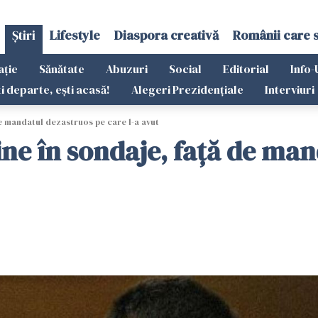
Știri
Lifestyle
Diaspora creativă
Românii care 
ație
Sănătate
Abuzuri
Social
Editorial
Info-
ti departe, ești acasă!
Alegeri Prezidențiale
Interviuri
de mandatul dezastruos pe care l-a avut
ine în sondaje, față de ma