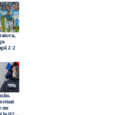
raiova,
ga
upă 2-2
uzău.
ectuat
e un
 la 112