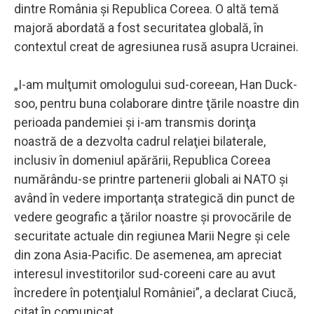
dintre România şi Republica Coreea. O altă temă
majoră abordată a fost securitatea globală, în
contextul creat de agresiunea rusă asupra Ucrainei.
„I-am mulţumit omologului sud-coreean, Han Duck-
soo, pentru buna colaborare dintre ţările noastre din
perioada pandemiei şi i-am transmis dorinţa
noastră de a dezvolta cadrul relaţiei bilaterale,
inclusiv în domeniul apărării, Republica Coreea
numărându-se printre partenerii globali ai NATO şi
având în vedere importanţa strategică din punct de
vedere geografic a ţărilor noastre şi provocările de
securitate actuale din regiunea Marii Negre şi cele
din zona Asia-Pacific. De asemenea, am apreciat
interesul investitorilor sud-coreeni care au avut
încredere în potenţialul României”, a declarat Ciucă,
citat în comunicat.