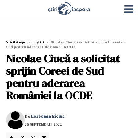
StiriDiaspora
›
Știri
›
Nicolae Ciucă a solicitat sprijin Coreei de
Sud pentru aderarea României la OCDE
Nicolae Ciucă a solicitat
sprijin Coreei de Sud
pentru aderarea
României la OCDE
De
Loredana Iriciuc
28 SEPTEMBRIE 2022