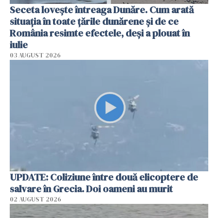
Seceta lovește întreaga Dunăre. Cum arată
situația în toate țările dunărene și de ce
România resimte efectele, deși a plouat în
iulie
03 AUGUST 2026
UPDATE: Coliziune între două elicoptere de
salvare în Grecia. Doi oameni au murit
02 AUGUST 2026