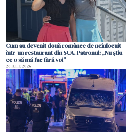
Cum au devenit două românce de neînlocuit
într-un restaurant din SUA. Patronul: „Nu știu
ce o să mă fac fără voi”
26 IULIE 2026