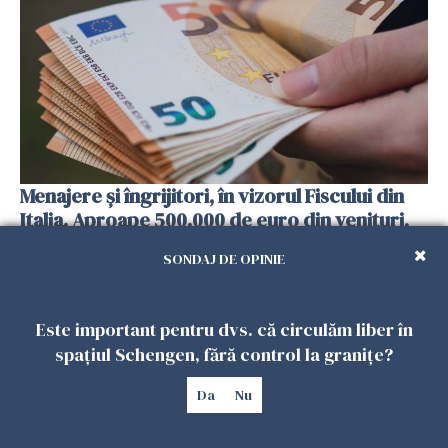
Menajere și îngrijitori, în vizorul Fiscului din
Italia. Aproape 500.000 de euro din venituri,
ascunși de autorități
SONDAJ DE OPINIE
26 IULIE 2026
Este important pentru dvs. că circulăm liber în
spațiul Schengen, fără control la granițe?
Da
Nu