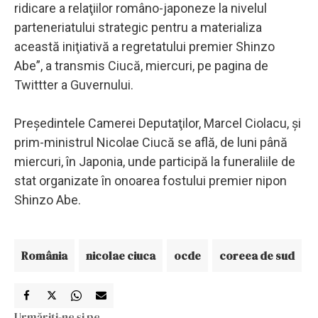
ridicare a relaţiilor româno-japoneze la nivelul
parteneriatului strategic pentru a materializa
această iniţiativă a regretatului premier Shinzo
Abe”, a transmis Ciucă, miercuri, pe pagina de
Twittter a Guvernului.
Preşedintele Camerei Deputaţilor, Marcel Ciolacu, şi
prim-ministrul Nicolae Ciucă se află, de luni până
miercuri, în Japonia, unde participă la funeraliile de
stat organizate în onoarea fostului premier nipon
Shinzo Abe.
România
nicolae ciuca
ocde
coreea de sud
Urmăriți-ne și pe