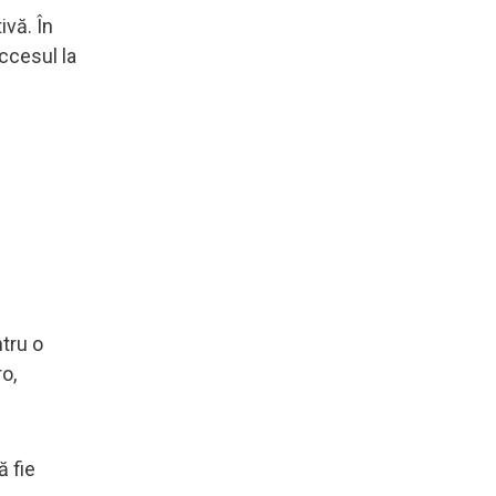
ivă. În
accesul la
ntru o
o,
ă fie