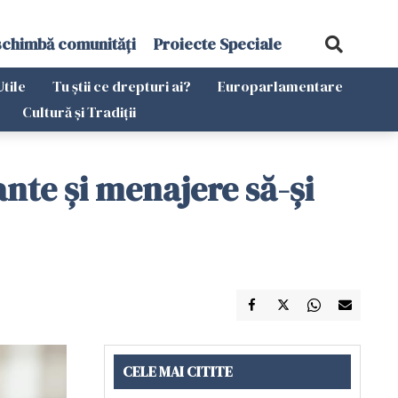
schimbă comunități
Proiecte Speciale
Utile
Tu știi ce drepturi ai?
Europarlamentare
Cultură și Tradiții
ante și menajere să-și
CELE MAI CITITE