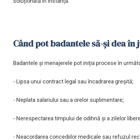
soluționată în instanță.
Când pot badantele să-și dea în 
Badantele și menajerele pot iniția procese în următoa
- Lipsa unui contract legal sau încadrarea greșită;
- Neplata salariului sau a orelor suplimentare;
- Nerespectarea timpului de odihnă și a zilelor libere
- Neacordarea concediilor medicale sau refuzul re