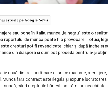
ărește-ne pe Google News
ere sau bone în Italia, munca „la negru” este o realitat
a raportului de muncă poate fi o provocare. Totuși, legi
ceste drepturi pot fi revendicate, chiar și după încheiere
omânce din diaspora și cum pot proceda pentru a-și obțin
tiv două din trei lucrătoare casnice (badante, menajere,
. Munca fără contract este ilegală și expune lucrătoarea l
de muncă, când drepturile bănești pot rămâne neachitate.