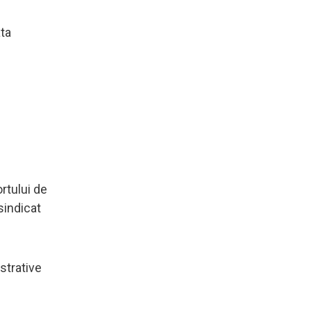
ata
rtului de
sindicat
strative