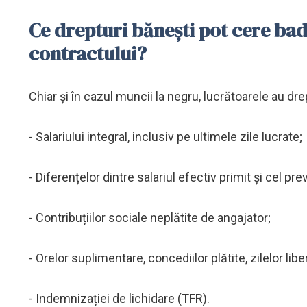
Ce drepturi bănești pot cere bada
contractului?
Chiar și în cazul muncii la negru, lucrătoarele au drep
- Salariului integral, inclusiv pe ultimele zile lucrate;
- Diferențelor dintre salariul efectiv primit și cel p
- Contribuțiilor sociale neplătite de angajator;
- Orelor suplimentare, concediilor plătite, zilelor libe
- Indemnizației de lichidare (TFR).