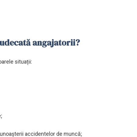
judecată angajatorii?
rele situații:
;
cunoașterii accidentelor de muncă;