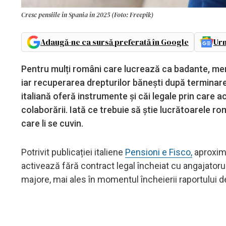
Cresc pensiile în Spania în 2025 (Foto: Freepik)
Adaugă-ne ca sursă preferată în Google
Urm
Pentru mulți români care lucrează ca badante, menaj
iar recuperarea drepturilor bănești după terminare
italiană oferă instrumente și căi legale prin care a
colaborării. Iată ce trebuie să știe lucrătoarele r
care li se cuvin.
Potrivit publicației italiene
Pensioni e Fisco,
aproxima
activează fără contract legal încheiat cu angajatorul
majore, mai ales în momentul încheierii raportului 