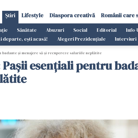
Știri
Lifestyle
Diaspora creativă
Românii care 
ație
Sănătate
Abuzuri
Social
Editorial
Info-
ti departe, ești acasă!
Alegeri Prezidențiale
Interviuri
ru badante și menajere să-și recupereze salariile neplătite
: Pașii esențiali pentru bad
lătite