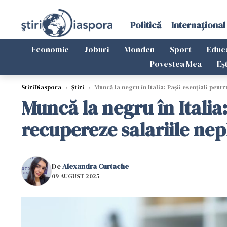
Politică
Internațional
Economie
Joburi
Monden
Sport
Educ
Povestea Mea
Eș
StiriDiaspora
›
Știri
›
Muncă la negru în Italia: Pașii esențiali pent
Muncă la negru în Italia
recupereze salariile nep
De
Alexandra Curtache
09 AUGUST 2025