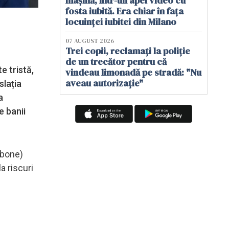
mașină, într-un apel video cu
fosta iubită. Era chiar în fața
locuinței iubitei din Milano
07 AUGUST 2026
Trei copii, reclamați la poliție
de un trecător pentru că
e tristă,
vindeau limonadă pe stradă: "Nu
aveau autorizație"
slația
a
e banii
 bone)
a riscuri