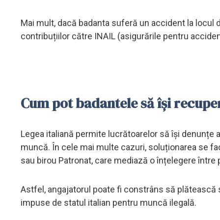
Mai mult, dacă badanta suferă un accident la locul
contribuțiilor către INAIL (asigurările pentru accid
Cum pot badantele să își recupe
Legea italiană permite lucrătoarelor să își denunțe a
muncă. În cele mai multe cazuri, soluționarea se fac
sau birou Patronat, care mediază o înțelegere între p
Astfel, angajatorul poate fi constrâns să plătească
impuse de statul italian pentru muncă ilegală.