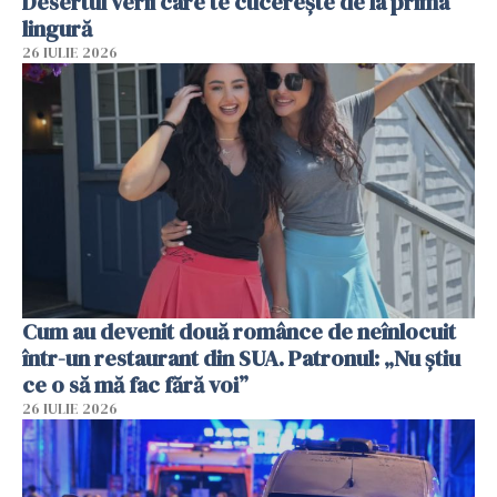
Desertul verii care te cucerește de la prima
lingură
26 IULIE 2026
Cum au devenit două românce de neînlocuit
într-un restaurant din SUA. Patronul: „Nu știu
ce o să mă fac fără voi”
26 IULIE 2026