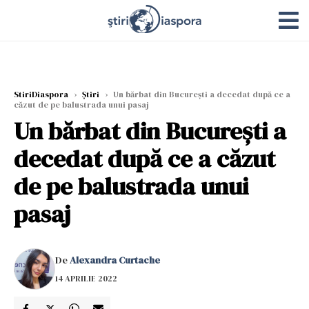
StiriDiaspora
›
Știri
›
Un bărbat din București a decedat după ce a
căzut de pe balustrada unui pasaj
Un bărbat din București a
decedat după ce a căzut
de pe balustrada unui
pasaj
De
Alexandra Curtache
14 APRILIE 2022