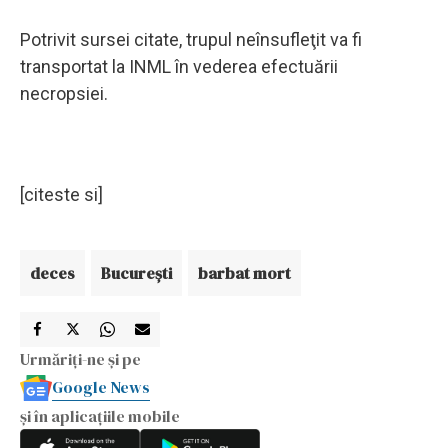
Potrivit sursei citate, trupul neînsufleţit va fi
transportat la INML în vederea efectuării
necropsiei.
[citeste si]
deces
Bucureşti
barbat mort
Urmăriți-ne și pe
Google News
și în aplicațiile mobile