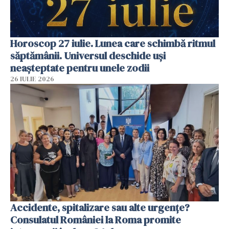
Horoscop 27 iulie. Lunea care schimbă ritmul
săptămânii. Universul deschide uși
neașteptate pentru unele zodii
26 IULIE 2026
Accidente, spitalizare sau alte urgențe?
Consulatul României la Roma promite