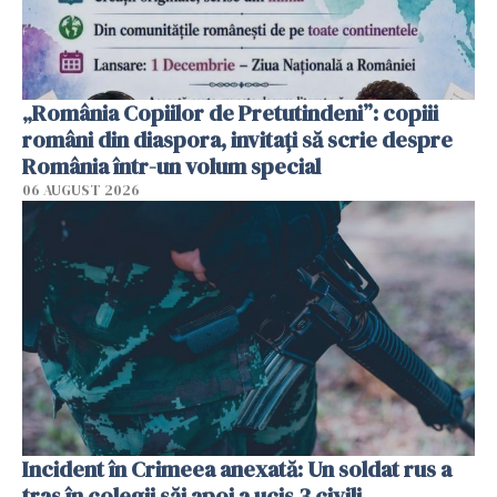
„România Copiilor de Pretutindeni”: copiii
români din diaspora, invitați să scrie despre
România într-un volum special
06 AUGUST 2026
Incident în Crimeea anexată: Un soldat rus a
tras în colegii săi apoi a ucis 3 civili