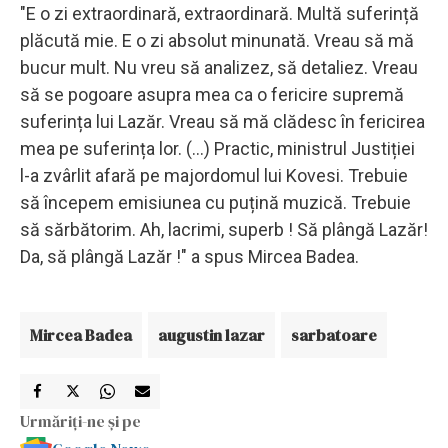
"E o zi extraordinară, extraordinară. Multă suferință
plăcută mie. E o zi absolut minunată. Vreau să mă
bucur mult. Nu vreu să analizez, să detaliez. Vreau
să se pogoare asupra mea ca o fericire supremă
suferința lui Lazăr. Vreau să mă clădesc în fericirea
mea pe suferința lor. (...) Practic, ministrul Justiției
l-a zvârlit afară pe majordomul lui Kovesi. Trebuie
să începem emisiunea cu puțină muzică. Trebuie
să sărbătorim. Ah, lacrimi, superb ! Să plângă Lazăr!
Da, să plângă Lazăr !" a spus Mircea Badea.
Mircea Badea
augustin lazar
sarbatoare
Urmăriți-ne și pe