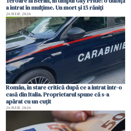
Teroare la Berlin, în timpul Gay Pride: o dubiță
a intrat în mulțime. Un mort și 15 răniți
26 IULIE 2026
Român, în stare critică după ce a intrat într-o
casă din Italia. Proprietarul spune că s-a
apărat cu un cuțit
26 IULIE 2026