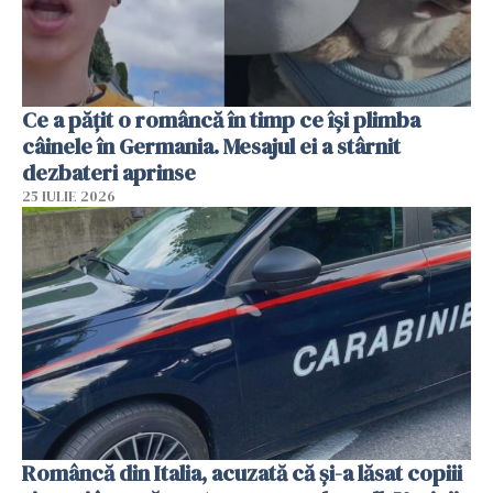
Ce a pățit o româncă în timp ce își plimba
câinele în Germania. Mesajul ei a stârnit
dezbateri aprinse
25 IULIE 2026
Româncă din Italia, acuzată că și-a lăsat copiii