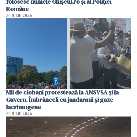
folosesc numele Ghișeul.ro și al Poliției
Române
30 IULIE 2026
Mii de ciobani protestează la ANSVSA și la
Guvern. Îmbrânceli cu jandarmii și gaze
lacrimogene
30 IULIE 2026