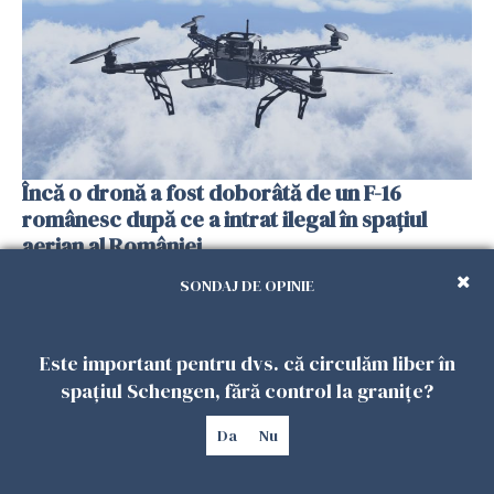
Încă o dronă a fost doborâtă de un F-16
românesc după ce a intrat ilegal în spațiul
aerian al României
25 IULIE 2026
SONDAJ DE OPINIE
Este important pentru dvs. că circulăm liber în
spațiul Schengen, fără control la granițe?
Da
Nu