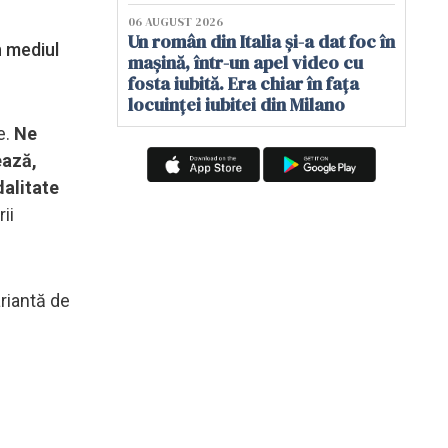
06 AUGUST 2026
Un român din Italia și-a dat foc în
n mediul
mașină, într-un apel video cu
fosta iubită. Era chiar în fața
locuinței iubitei din Milano
e.
Ne
ează,
dalitate
rii
ariantă de