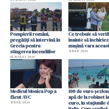
România resimte
efectele, deși a plouat
în iulie
Pompierii români,
Ce trebuie să verif
pregătiţi să intervină în
înainte să închiriez
Grecia pentru
mașină vara aceas
stingerea incendiilor
31 IULIE 2026
01 AUGUST 2026
Medicul Monica Pop a
100 de euro șezlong
făcut AVC
apă de la robinet l
euro, în stațiunile 
31 IULIE 2026
Italia. Cum explică