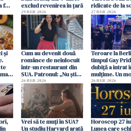
a fost
exclud revenirea în țară
ridicate de la s
29 IULIE 2026
27 IULIE 2026
 și
Cum au devenit două
Teroare la Berli
e.
românce de neînlocuit
timpul Gay Prid
 te
într-un restaurant din
dubiță a intrat î
ima
SUA. Patronul: „Nu știu
mulțime. Un mor
ce o să mă fac fără voi”
răniți
26 IULIE 2026
26 IULIE 2026
ori,
Vrei să te muți în SUA?
Horoscop 27 iul
din
Un studiu Harvard arată
Lunea care sc