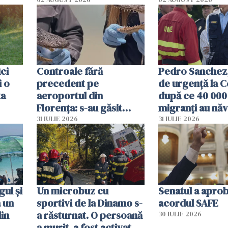
ici
Controale fără
Pedro Sanchez, 
i o
precedent pe
de urgență la C
ta
aeroportul din
după ce 40 000
Florența: s-au găsit
migranți au năv
capete de aligator și o
teritoriul spani
31 IULIE 2026
31 IULIE 2026
sumă imensă de bani
mobiliza toate
resursele"
ul și
Un microbuz cu
Senatul a apro
a un
sportivi de la Dinamo s-
acordul SAFE
din
a răsturnat. O persoană
30 IULIE 2026
a murit, a fost activat