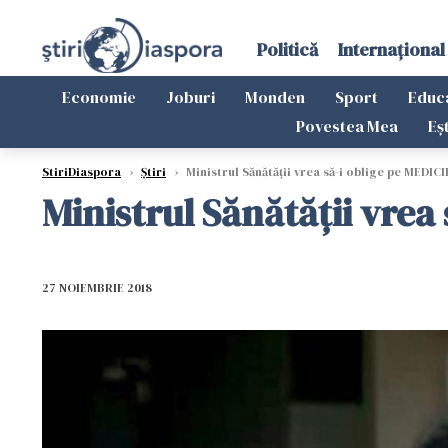
Politică
Internațional
Economie
Joburi
Monden
Sport
Educ
Povestea Mea
Eș
StiriDiaspora
›
Știri
›
Ministrul Sănătății vrea să-i oblige pe MEDICI
Ministrul Sănătății vrea
27 NOIEMBRIE 2018