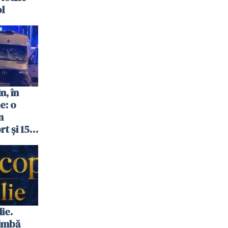
ol
n, în
e: o
n
t și 15
ie.
himbă