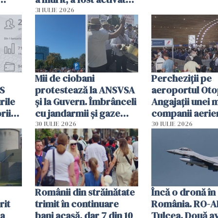
planul roșu de
31 IULIE 2026
intervenție
Mii de ciobani
Percheziții pe
MS
protestează la ANSVSA
aeroportul Oto
rile
și la Guvern. Îmbrânceli
Angajații unei 
rii
cu jandarmii și gaze
companii aerie
lacrimogene
parfumuri, ceas
30 IULIE 2026
30 IULIE 2026
ției
mâncarea desti
vânzării
Românii din străinătate
Încă o dronă în
rit
trimit în continuare
România. RO-A
za
bani acasă, dar 7 din 10
Tulcea. Două a