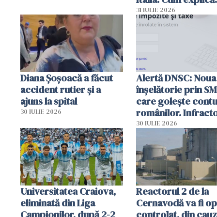
autoritățile
31 IULIE 2026
Diana Șoșoacă a făcut
Alertă DNSC: Noua
accident rutier și a
înșelătorie prin S
ajuns la spital
care golește contu
românilor. Infracto
30 IULIE 2026
folosesc numele
30 IULIE 2026
Ghișeul.ro și al Poli
Române
Universitatea Craiova,
Reactorul 2 de la
eliminată din Liga
Cernavodă va fi op
Campionilor, după 2-2
controlat, din cau