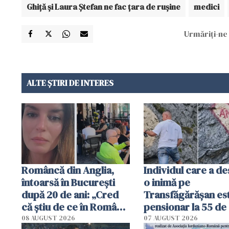
Ghiță și Laura Ștefan ne fac țara de rușine
medici
Urmăriți-ne 
ALTE ȘTIRI DE INTERES
Româncă din Anglia,
Individul care a d
întoarsă în București
o inimă pe
după 20 de ani: „Cred
Transfăgărășan es
că știu de ce în România
pensionar la 55 de 
se trăiește mai bine ca
Poliția l-a identific
08 AUGUST 2026
07 AUGUST 2026