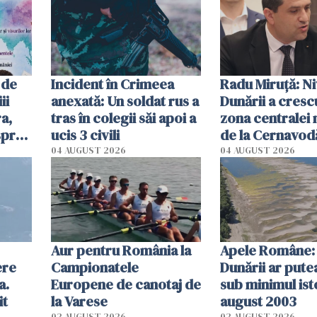
cerut 1200 lei să mă
tracteze"
 de
Incident în Crimeea
Radu Miruţă: Ni
ii
anexată: Un soldat rus a
Dunării a crescu
a,
tras în colegii săi apoi a
zona centralei 
spre
ucis 3 civili
de la Cernavodă
olum
cm faţă de ziua
04 AUGUST 2026
04 AUGUST 2026
Aur pentru România la
Apele Române: 
ere
Campionatele
Dunării ar pute
a.
Europene de canotaj de
sub minimul ist
it
la Varese
august 2003
02 AUGUST 2026
02 AUGUST 2026