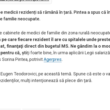
 pe medicii rezidenți să rămână în țară. Pintea a spus că î
de familie neocupate.
de cabinete de medici de familie din zona rurală neocupat
pe care fiecare rezident îl are cu spitalele unde prest
stat, finanţaţi direct din bugetul MS. Ne gândim la o mo
pentru că, şti
ţi foarte bine, în urma aplicării Legii salariză
s Sorina Pintea, potrivit
Agerpres
.
or, Eugen Teodorovici, pe această temă. Spune că este o v
rezidenţilor, mulţi intenţionează să plece din ţară.