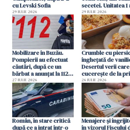
cu Levski Sofia
secetei. Unitatea 1 
deja oprită
29 IULIE 2026
29 IULIE 2026
Mobilizare în Buzău.
Crumble cu piersici
Pompierii au efectuat
înghețată de vanili
căutări, după ce un
Desertul verii care
bărbat a anunțat la 112
cucerește de la pr
că a văzut un obiect
lingură
27 IULIE 2026
26 IULIE 2026
luminos
Român, în stare critică
Menajere și îngrijit
după ce a intrat într-o
în vizorul Fiscului 