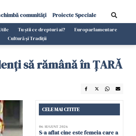
schimbă comunități
Proiecte Speciale
Utile
Tu știi ce drepturi ai?
Europarlamentare
Cultură și Tradiții
zidenți să rămână în ȚARĂ
CELE MAI CITITE
06 AUGUST 2026
S-a aflat cine este femeia care a