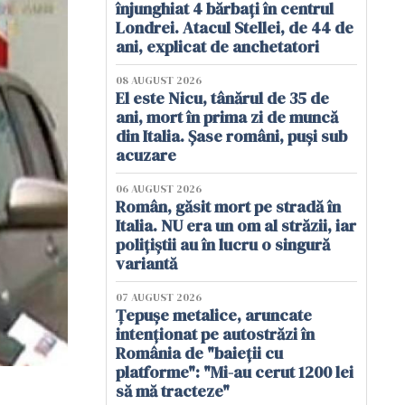
înjunghiat 4 bărbați în centrul
Londrei. Atacul Stellei, de 44 de
ani, explicat de anchetatori
08 AUGUST 2026
El este Nicu, tânărul de 35 de
ani, mort în prima zi de muncă
din Italia. Șase români, puși sub
acuzare
06 AUGUST 2026
Român, găsit mort pe stradă în
Italia. NU era un om al străzii, iar
polițiștii au în lucru o singură
variantă
07 AUGUST 2026
Țepușe metalice, aruncate
intenționat pe autostrăzi în
România de "baieții cu
platforme": "Mi-au cerut 1200 lei
să mă tracteze"