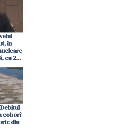
velul
t, în
nucleare
, cu 2
 trecută
Debitul
a coborî
oric din