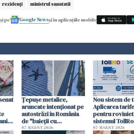
rezidenți
ministrul sanatatii
Google News
și pe
și în aplicațiile mobile
esenat
Țepușe metalice,
Nou sistem de t
aruncate intenționat pe
Aplicarea tarif
te
autostrăzi în România
pentru roviniet
ani.
de "baieții cu
sistemul TollRo
at
platforme": "Mi-au
începe la 1 oct
07 AUGUST 2026
07 AUGUST 2026