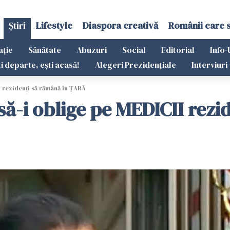
Știri
Lifestyle
Diaspora creativă
Românii care 
ație
Sănătate
Abuzuri
Social
Editorial
Info-
ti departe, ești acasă!
Alegeri Prezidențiale
Interviuri
I rezidenți să rămână în ȚARĂ
 să-i oblige pe MEDICII re