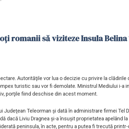
toţi romanii să viziteze Insula Belina 
are. Autorităţile vor lua o decizie cu privire la clădirile
mpex turistic sau vor fi demolate. Ministrul Mediului i-a in
tiv, porţile fiind deschise din acest moment.
ului Judeţean Teleorman şi dată în administrare firmei Tel 
dă dacă Liviu Dragnea şi-a însuşit proprietatea apelând la
derată peninsula, în acte, pentru a putea fi trecută printr