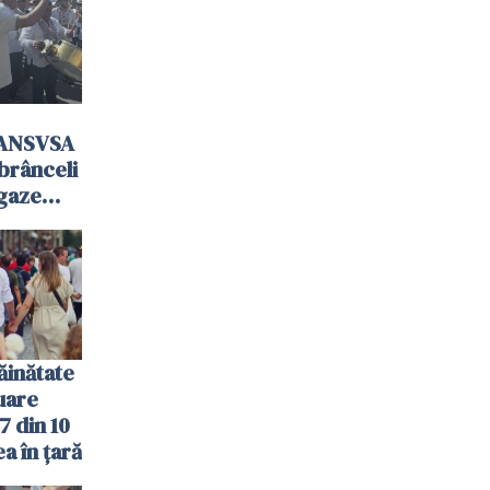
 ANSVSA
mbrânceli
 gaze
ăinătate
nuare
7 din 10
a în țară