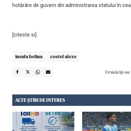
hotărâre de guvern din administrarea statului în ce
[citeste si]
insula belina
costel alexe
Urmăriți-ne 
ALTE ȘTIRI DE INTERES