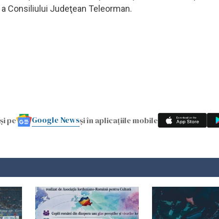
a a Consiliului Judeţean Teleorman.
Google News
și pe
și în aplicațiile mobile