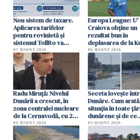
Nou sistem de taxare.
Europa League: U'
Aplicarea tarifelor
Craiova obține un
pentru rovinietă şi
rezultat bun în
sistemul TollRo va
deplasarea de la K
începe la 1 octombrie
07 AUGUST 2026
06 AUGUST 2026
Radu Miruţă: Nivelul
Seceta lovește înt
Dunării a crescut, în
Dunăre. Cum arată
zona centralei nucleare
situația în toate țăr
de la Cernavodă, cu 2
dunărene și de ce
cm faţă de ziua trecută
România resimte
04 AUGUST 2026
03 AUGUST 2026
efectele, deși a pl
în iulie