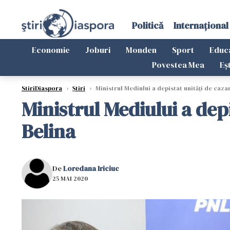
Politică
Internațional
Economie
Joburi
Monden
Sport
Educ
Povestea Mea
Eș
StiriDiaspora
›
Știri
›
Ministrul Mediului a depistat unităţi de cazar
Ministrul Mediului a depi
Belina
De
Loredana Iriciuc
25 MAI 2020