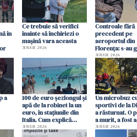
Ce trebuie să verifici
Controale fără
nă în
înainte să închiriezi o
precedent pe
mașină vara aceasta
aeroportul din
lor
Florența: s-au g
31 IULIE 2026
capete de aligat
31 IULIE 2026
sumă imensă de
p a
100 de euro șezlongul și
Un microbuz c
apă de la robinet la un
sportivi de la 
euro, în stațiunile din
a răsturnat. O 
Italia. Cum explică
a murit, a fost 
autoritățile
planul roșu de
31 IULIE 2026
31 IULIE 2026
intervenție