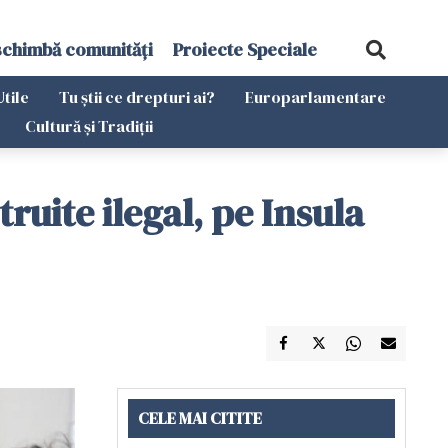
schimbă comunități
Proiecte Speciale
Utile
Tu știi ce drepturi ai?
Europarlamentare
Cultură și Tradiții
ruite ilegal, pe Insula
CELE MAI CITITE