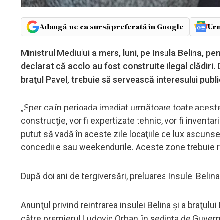
Adaugă-ne ca sursă preferată în Google
Urm
Ministrul Mediului a mers, luni, pe Insula Belina, p
declarat că acolo au fost construite ilegal clădiri.
braţul Pavel, trebuie să servească interesului publi
„Sper ca în perioada imediat următoare toate aceste 
construcţie, vor fi expertizate tehnic, vor fi invent
putut să vadă în aceste zile locaţiile de lux ascunse
concediile sau weekendurile. Aceste zone trebuie re
După doi ani de tergiversări, preluarea Insulei Belin
Anunţul privind reintrarea insulei Belina şi a braţul
către premierul Ludovic Orban, în şedinţa de Guvern