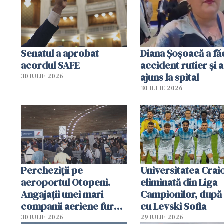
resursele"
Senatul a aprobat
Diana Șoșoacă a fă
acordul SAFE
accident rutier și a
ajuns la spital
30 IULIE 2026
30 IULIE 2026
Percheziții pe
Universitatea Crai
aeroportul Otopeni.
eliminată din Liga
Angajații unei mari
Campionilor, după
companii aeriene furau
cu Levski Sofia
parfumuri, ceasuri și
30 IULIE 2026
29 IULIE 2026