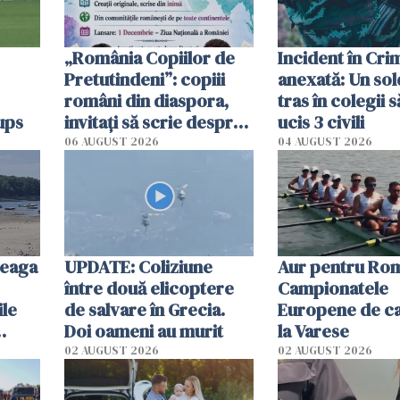
„România Copiilor de
Incident în Cr
Pretutindeni”: copiii
anexată: Un sol
români din diaspora,
tras în colegii s
ups
invitați să scrie despre
ucis 3 civili
România într-un volum
06 AUGUST 2026
04 AUGUST 2026
special
reaga
UPDATE: Coliziune
Aur pentru Rom
între două elicoptere
Campionatele
ile
de salvare în Grecia.
Europene de ca
Doi oameni au murit
la Varese
02 AUGUST 2026
02 AUGUST 2026
ouat