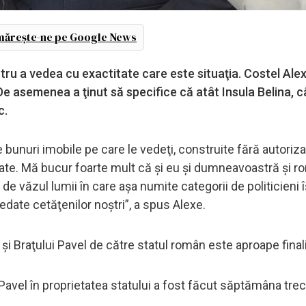
ărește-ne pe Google News
entru a vedea cu exactitate care este situaţia. Costel Ale
 De asemenea a ţinut să specifice că atât Insula Belina, câ
c.
bunuri imobile pe care le vedeţi, construite fără autoriza
ariate. Mă bucur foarte mult că şi eu şi dumneavoastră şi r
 de văzul lumii în care aşa numite categorii de politicieni 
date cetăţenilor noştri”, a spus Alexe.
a şi Braţului Pavel de către statul român este aproape final
ui Pavel în proprietatea statului a fost făcut săptămâna tre
.