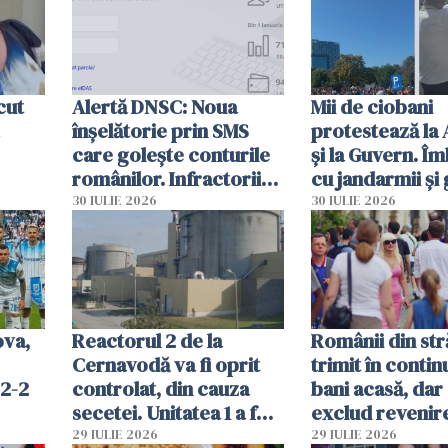
cut
Alertă DNSC: Noua
Mii de ciobani
înșelătorie prin SMS
protestează la
care golește conturile
și la Guvern. Î
românilor. Infractorii
cu jandarmii și
folosesc numele
lacrimogene
30 IULIE 2026
30 IULIE 2026
Ghișeul.ro și al Poliției
Române
ova,
Reactorul 2 de la
Românii din str
Cernavodă va fi oprit
trimit în conti
 2-2
controlat, din cauza
bani acasă, dar 
secetei. Unitatea 1 a fost
exclud revenire
deja oprită
29 IULIE 2026
29 IULIE 2026