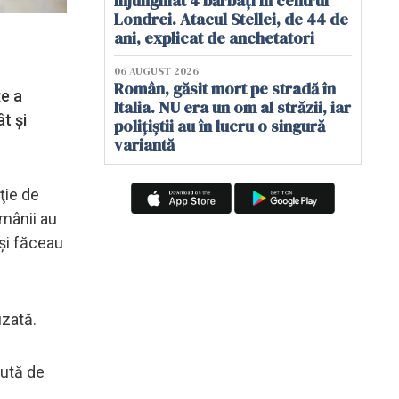
înjunghiat 4 bărbați în centrul
Londrei. Atacul Stellei, de 44 de
ani, explicat de anchetatori
06 AUGUST 2026
Român, găsit mort pe stradă în
xe a
Italia. NU era un om al străzii, iar
t şi
polițiștii au în lucru o singură
variantă
ţie de
omânii au
îşi făceau
izată.
cută de