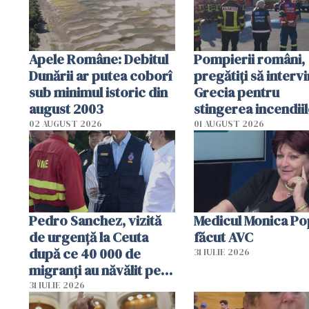
Apele Române: Debitul
Pompierii români,
Dunării ar putea coborî
pregătiţi să intervi
sub minimul istoric din
Grecia pentru
august 2003
stingerea incendii
02 AUGUST 2026
01 AUGUST 2026
Pedro Sanchez, vizită
Medicul Monica Po
de urgență la Ceuta
făcut AVC
după ce 40 000 de
31 IULIE 2026
migranți au năvălit pe
teritoriul spaniol: „Vom
31 IULIE 2026
mobiliza toate