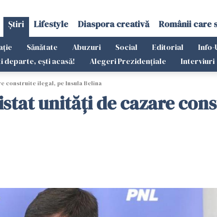
Știri
Lifestyle
Diaspora creativă
Românii care 
ație
Sănătate
Abuzuri
Social
Editorial
Info-
ti departe, ești acasă!
Alegeri Prezidențiale
Interviuri
e construite ilegal, pe Insula Belina
stat unităţi de cazare const