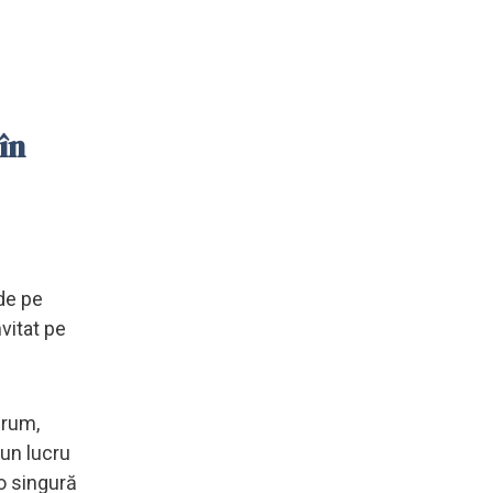
în
 de pe
vitat pe
Drum,
 un lucru
-o singură