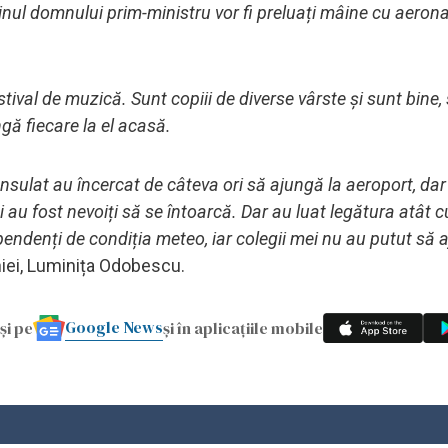
ijinul domnului prim-ministru vor fi preluați mâine cu aeron
estival de muzică. Sunt copiii de diverse vârste și sunt bine
ngă fiecare la el acasă.
 Consulat au încercat de câteva ori să ajungă la aeroport, da
 au fost nevoiți să se întoarcă. Dar au luat legătura atât c
endenți de condiția meteo, iar colegii mei nu au putut să 
niei, Luminița Odobescu.
Google News
și pe
și în aplicațiile mobile