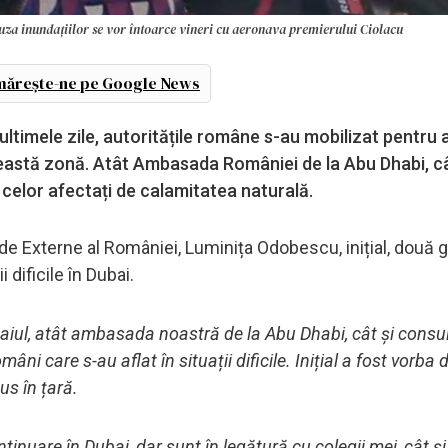
auza inundațiilor se vor întoarce vineri cu aeronava premierului Ciolacu
ărește-ne pe Google News
 ultimele zile, autoritățile române s-au mobilizat pentru 
 această zonă. Atât Ambasada României de la Abu Dhabi, câ
 celor afectați de calamitatea naturală.
de Externe al României, Luminița Odobescu, inițial, două g
i dificile în Dubai.
baiul, atât ambasada noastră de la Abu Dhabi, cât și consu
âni care s-au aflat în situații dificile. Inițial a fost vorba
us în țară.
tinuare în Dubai, dar sunt în legătură cu colegii mei, cât și