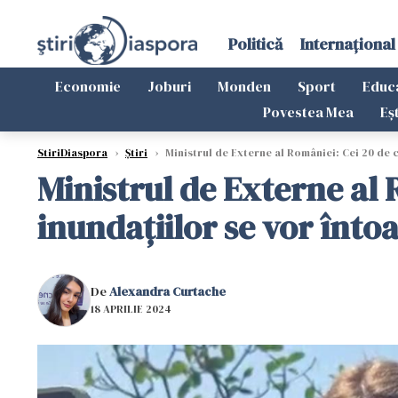
Politică
Internațional
Economie
Joburi
Monden
Sport
Educ
Povestea Mea
Eș
StiriDiaspora
›
Știri
›
Ministrul de Externe al României: Cei 20 de c
Ministrul de Externe al 
inundațiilor se vor înto
De
Alexandra Curtache
18 APRILIE 2024