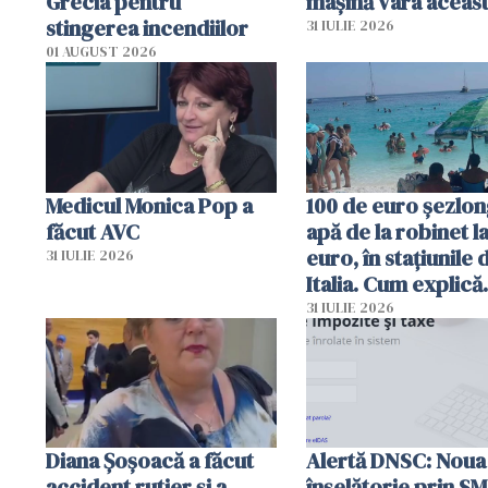
Grecia pentru
mașină vara aceas
stingerea incendiilor
31 IULIE 2026
01 AUGUST 2026
Medicul Monica Pop a
100 de euro șezlong
făcut AVC
apă de la robinet l
euro, în stațiunile 
31 IULIE 2026
Italia. Cum explică
autoritățile
31 IULIE 2026
Diana Șoșoacă a făcut
Alertă DNSC: Noua
accident rutier și a
înșelătorie prin S