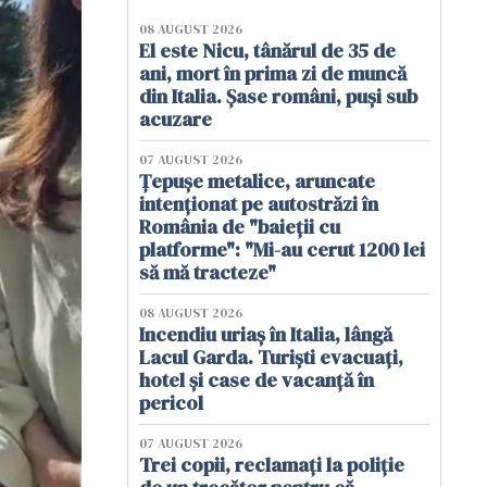
08 AUGUST 2026
El este Nicu, tânărul de 35 de
ani, mort în prima zi de muncă
din Italia. Șase români, puși sub
acuzare
07 AUGUST 2026
Țepușe metalice, aruncate
intenționat pe autostrăzi în
România de "baieții cu
platforme": "Mi-au cerut 1200 lei
să mă tracteze"
08 AUGUST 2026
Incendiu uriaș în Italia, lângă
Lacul Garda. Turiști evacuați,
hotel și case de vacanță în
pericol
07 AUGUST 2026
Trei copii, reclamați la poliție