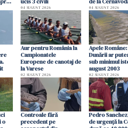
spre
ucis 3 civili
de la Cernavodă
olum
cm faţă de ziua
04 AUGUST 2026
04 AUGUST 2026
Aur pentru România la
Apele Române: 
ere
Campionatele
Dunării ar pute
a.
Europene de canotaj de
sub minimul ist
it
la Varese
august 2003
02 AUGUST 2026
02 AUGUST 2026
ici
Controale fără
Pedro Sanchez, 
i o
precedent pe
de urgență la C