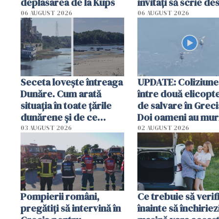
deplasarea de la Kups
invitați să scrie de
România într-un v
06 AUGUST 2026
06 AUGUST 2026
special
Seceta lovește întreaga
UPDATE: Coliziune
Dunăre. Cum arată
între două elicopt
situația în toate țările
de salvare în Greci
dunărene și de ce
Doi oameni au mur
România resimte
03 AUGUST 2026
02 AUGUST 2026
efectele, deși a plouat
în iulie
Pompierii români,
Ce trebuie să verif
pregătiţi să intervină în
înainte să închiriez