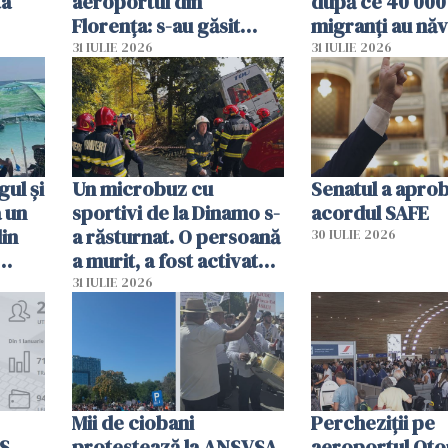
ta
aeroportul din
după ce 40 000
Florența: s-au găsit
migranți au năv
capete de aligator și o
teritoriul spani
31 IULIE 2026
31 IULIE 2026
sumă imensă de bani
mobiliza toate
resursele"
ul și
Un microbuz cu
Senatul a apro
a un
sportivi de la Dinamo s-
acordul SAFE
din
a răsturnat. O persoană
30 IULIE 2026
a murit, a fost activat
planul roșu de
31 IULIE 2026
intervenție
Mii de ciobani
Percheziții pe
MS
protestează la ANSVSA
aeroportul Oto