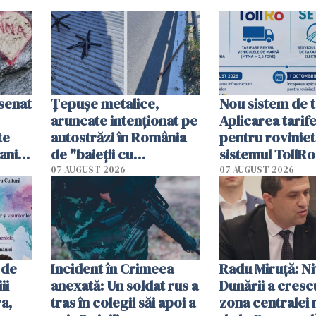
esenat
Țepușe metalice,
Nou sistem de t
aruncate intenționat pe
Aplicarea tarif
te
autostrăzi în România
pentru roviniet
ani.
de "baieții cu
sistemul TollRo
at
platforme": "Mi-au
începe la 1 oct
07 AUGUST 2026
07 AUGUST 2026
cerut 1200 lei să mă
tracteze"
 de
Incident în Crimeea
Radu Miruţă: Ni
ii
anexată: Un soldat rus a
Dunării a crescu
a,
tras în colegii săi apoi a
zona centralei 