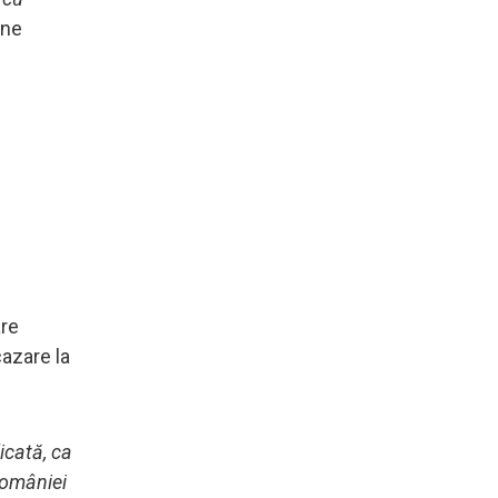
une
are
cazare la
icată, ca
României