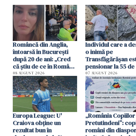
Româncă din Anglia,
Individul care a d
întoarsă în București
o inimă pe
după 20 de ani: „Cred
Transfăgărășan es
că știu de ce în România
pensionar la 55 de 
se trăiește mai bine ca
Poliția l-a identific
08 AUGUST 2026
07 AUGUST 2026
în Anglia. E schimbat"
Europa League: U'
„România Copiilor
Craiova obține un
Pretutindeni”: copi
rezultat bun în
români din diaspor