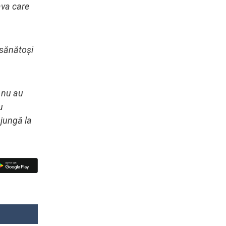
ava care
, sănătoși
r nu au
u
ajungă la