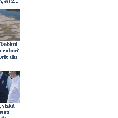
, cu 2
 trecută
Debitul
a coborî
oric din
vizită
euta