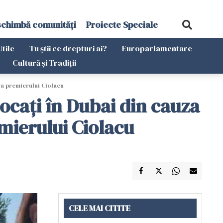
schimbă comunități
Proiecte Speciale
Utile
Tu știi ce drepturi ai?
Europarlamentare
Cultură și Tradiții
va premierului Ciolacu
locați în Dubai din cauza
emierului Ciolacu
CELE MAI CITITE