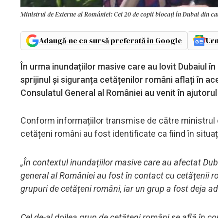
Ministrul de Externe al României: Cei 20 de copii blocați în Dubai din c
Adaugă-ne ca sursă preferată în Google
Urm
În urma inundațiilor masive care au lovit Dubaiul în
sprijinul și siguranța cetățenilor români aflați în
Consulatul General al României au venit în ajutorul
Conform informațiilor transmise de către ministrul 
cetățeni români au fost identificate ca fiind în situați
„În contextul inundațiilor masive care au afectat Du
general al României au fost în contact cu cetățenii rom
grupuri de cetățeni români, iar un grup a fost deja ad
Cel de-al doilea grup de cetățeni români se află în con