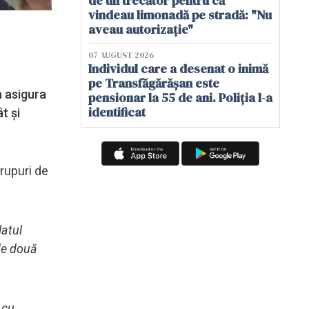
de un trecător pentru că
vindeau limonadă pe stradă: "Nu
aveau autorizație"
07 AUGUST 2026
Individul care a desenat o inimă
pe Transfăgărășan este
a asigura
pensionar la 55 de ani. Poliția l-a
identificat
t și
rupuri de
latul
 de două
 cu