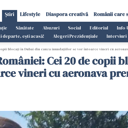
Știri
Lifestyle
Diaspora creativă
Românii care 
ație
Sănătate
Abuzuri
Social
Editorial
Info-
ti departe, ești acasă!
Alegeri Prezidențiale
Interviuri
opii blocați în Dubai din cauza inundațiilor se vor întoarce vineri cu aerona
României: Cei 20 de copii b
arce vineri cu aeronava pr