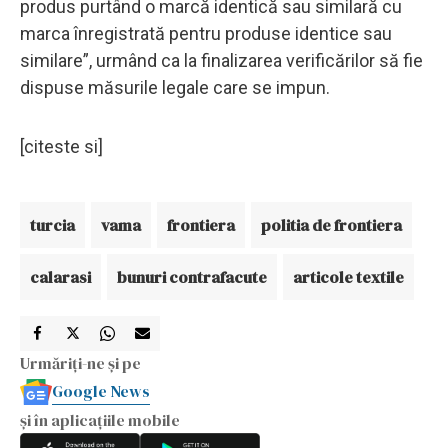
produs purtând o marcă identică sau similară cu
marca înregistrată pentru produse identice sau
similare”, urmând ca la finalizarea verificărilor să fie
dispuse măsurile legale care se impun.
[citeste si]
turcia
vama
frontiera
politia de frontiera
calarasi
bunuri contrafacute
articole textile
Urmăriți-ne și pe
Google News
și în aplicațiile mobile