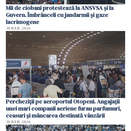
Mii de ciobani protestează la ANSVSA și la
Guvern. Îmbrânceli cu jandarmii și gaze
lacrimogene
30 IULIE 2026
Percheziții pe aeroportul Otopeni. Angajații
unei mari companii aeriene furau parfumuri,
ceasuri și mâncarea destinată vânzării
30 IULIE 2026