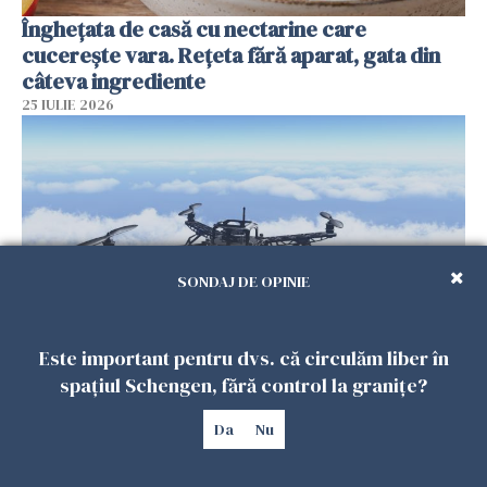
Înghețata de casă cu nectarine care
cucerește vara. Rețeta fără aparat, gata din
câteva ingrediente
25 IULIE 2026
SONDAJ DE OPINIE
Este important pentru dvs. că circulăm liber în
Încă o dronă a fost doborâtă de un F-16
spațiul Schengen, fără control la granițe?
românesc după ce a intrat ilegal în spațiul
aerian al României
Da
Nu
25 IULIE 2026