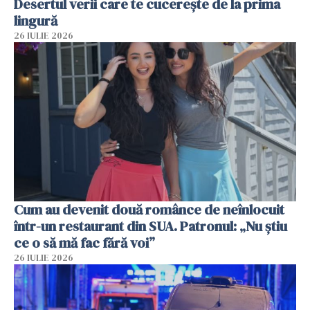
Desertul verii care te cucerește de la prima
lingură
26 IULIE 2026
Cum au devenit două românce de neînlocuit
într-un restaurant din SUA. Patronul: „Nu știu
ce o să mă fac fără voi”
26 IULIE 2026