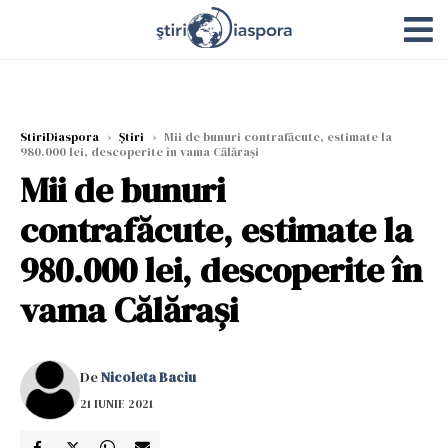
StiriDiaspora
›
Știri
›
Mii de bunuri contrafăcute, estimate la
980.000 lei, descoperite în vama Călărași
Mii de bunuri
contrafăcute, estimate la
980.000 lei, descoperite în
vama Călărași
De
Nicoleta Baciu
21 IUNIE 2021