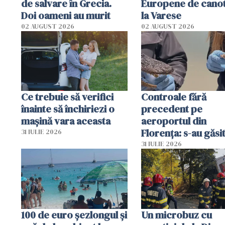
de salvare în Grecia.
Europene de canot
Doi oameni au murit
la Varese
02 AUGUST 2026
02 AUGUST 2026
Ce trebuie să verifici
Controale fără
înainte să închiriezi o
precedent pe
mașină vara aceasta
aeroportul din
Florența: s-au găsi
31 IULIE 2026
capete de aligator 
31 IULIE 2026
sumă imensă de ba
100 de euro șezlongul și
Un microbuz cu