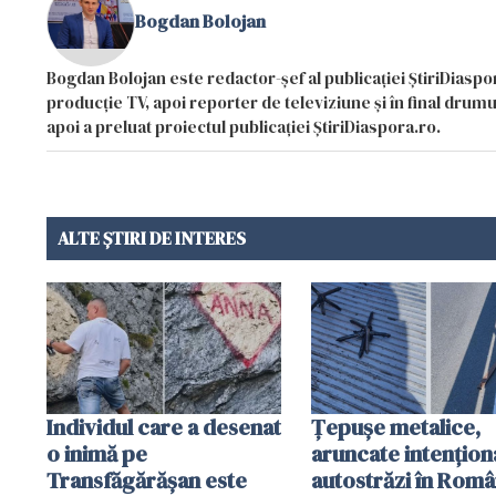
Bogdan Bolojan
Bogdan Bolojan este redactor-șef al publicației ȘtiriDiaspor
producție TV, apoi reporter de televiziune și în final drumul
apoi a preluat proiectul publicației ȘtiriDiaspora.ro.
ALTE ȘTIRI DE INTERES
Individul care a desenat
Țepușe metalice,
o inimă pe
aruncate intențion
Transfăgărășan este
autostrăzi în Româ