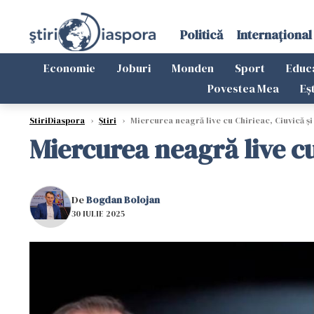
Politică
Internațional
Economie
Joburi
Monden
Sport
Educ
Povestea Mea
Eș
StiriDiaspora
›
Știri
›
Miercurea neagră live cu Chirieac, Ciuvică ș
Miercurea neagră live cu
De
Bogdan Bolojan
30 IULIE 2025