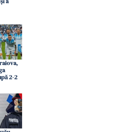
și a
raiova,
ga
upă 2-2