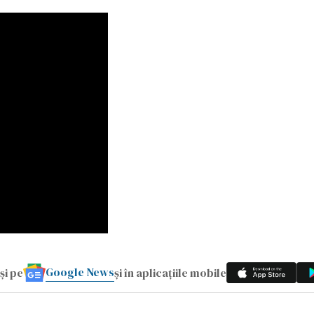
Google News
și pe
și în aplicațiile mobile