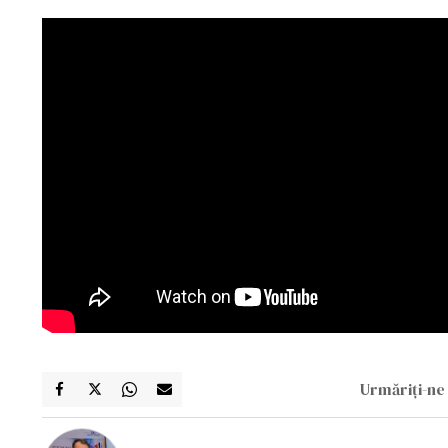
Urmăriți-ne 