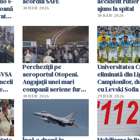
mo s-
acordul SAFE
accident rutier 
soană
ajuns la spital
30 IULIE 2026
vat
30 IULIE 2026
Percheziții pe
Universitatea C
SVSA
aeroportul Otopeni.
eliminată din Li
nceli
Angajații unei mari
Campionilor, d
e
companii aeriene furau
cu Levski Sofia
parfumuri, ceasuri și
30 IULIE 2026
29 IULIE 2026
mâncarea destinată
vânzării