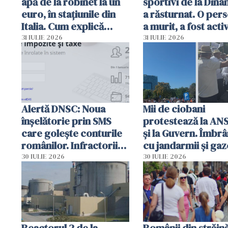
apă de la robinet la un
sportivi de la Dina
euro, în stațiunile din
a răsturnat. O per
Italia. Cum explică
a murit, a fost acti
autoritățile
planul roșu de
31 IULIE 2026
31 IULIE 2026
intervenție
Alertă DNSC: Noua
Mii de ciobani
înșelătorie prin SMS
protestează la AN
care golește conturile
și la Guvern. Îmbrâ
românilor. Infractorii
cu jandarmii și gaz
folosesc numele
lacrimogene
30 IULIE 2026
30 IULIE 2026
Ghișeul.ro și al Poliției
Române