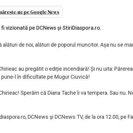
ărește-ne pe Google News
 fi vizionată pe DCNews și StiriDiaspora.ro.
lături de noi, alături de poporul muncitor. Așa nu se mai
irieac au pregătit o ediție incendiară! Și nu uita: Părerea
pune-l în dificultate pe Mugur Ciuvică!
Chirieac! Sperăm că Diana Tache îi va tempera. Sau nu. Ne
idiaspora.ro, DCNews și DCNews TV, de la ora 12.00, pe 