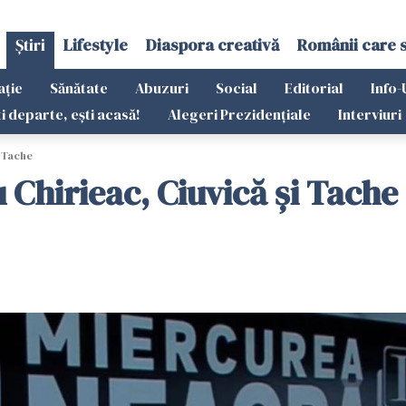
Știri
Lifestyle
Diaspora creativă
Românii care 
ație
Sănătate
Abuzuri
Social
Editorial
Info-
ti departe, ești acasă!
Alegeri Prezidențiale
Interviuri
i Tache
 Chirieac, Ciuvică și Tache