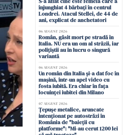
S-a aflat cine este femeia care a
înjunghiat 4 bărbați în centrul
Londrei. Atacul Stellei, de 44 de
ani, explicat de anchetatori
06 AUGUST 2026
Român, găsit mort pe stradă în
Italia. NU era un om al străzii, iar
polițiștii au în lucru o singură
variantă
06 AUGUST 2026
Un român din Italia și-a dat foc în
mașină, într-un apel video cu
fosta iubită. Era chiar în fața
locuinței iubitei din Milano
07 AUGUST 2026
Țepușe metalice, aruncate
intenționat pe autostrăzi în
România de "baieții cu
platforme": "Mi-au cerut 1200 lei
să mă tracteze"