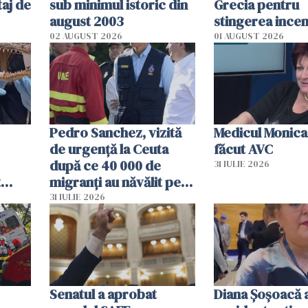
aj de
sub minimul istoric din
Grecia pentru
august 2003
stingerea incen
02 AUGUST 2026
01 AUGUST 2026
Pedro Sanchez, vizită
Medicul Monica
de urgență la Ceuta
făcut AVC
după ce 40 000 de
31 IULIE 2026
t
migranți au năvălit pe
și o
teritoriul spaniol: „Vom
31 IULIE 2026
ni
mobiliza toate
resursele"
Senatul a aprobat
Diana Șoșoacă a