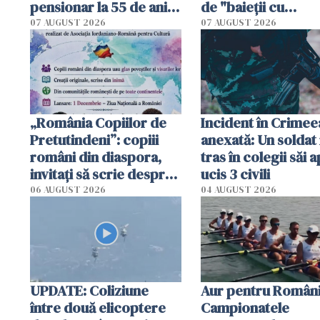
pensionar la 55 de ani.
de "baieții cu
Poliția l-a identificat
platforme": "Mi-au
07 AUGUST 2026
07 AUGUST 2026
cerut 1200 lei să m
tracteze"
„România Copiilor de
Incident în Crimee
Pretutindeni”: copiii
anexată: Un soldat 
români din diaspora,
tras în colegii săi a
invitați să scrie despre
ucis 3 civili
România într-un volum
06 AUGUST 2026
04 AUGUST 2026
special
UPDATE: Coliziune
Aur pentru Români
între două elicoptere
Campionatele