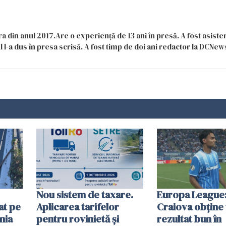
a din anul 2017.Are o experiență de 13 ani în presă. A fost asiste
 l-a dus în presa scrisă. A fost timp de doi ani redactor la DCNews
Nou sistem de taxare.
Europa League:
at pe
Aplicarea tarifelor
Craiova obține
nia
pentru rovinietă şi
rezultat bun în