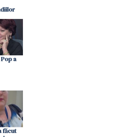
diilor
 Pop a
 făcut