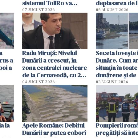
sistemul TollRo va
deplasarea de 
începe la 1 octombrie
07 AUGUST 2026
06 AUGUST 2026
ă
a
Radu Miruţă: Nivelul
Seceta lovește 
rus a
Dunării a crescut, în
Dunăre. Cum ar
poi a
zona centralei nucleare
situația în toate
de la Cernavodă, cu 2
dunărene și de
cm faţă de ziua trecută
România resim
04 AUGUST 2026
03 AUGUST 2026
efectele, deși a
în iulie
a la
Apele Române: Debitul
Pompierii româ
Dunării ar putea coborî
pregătiţi să int