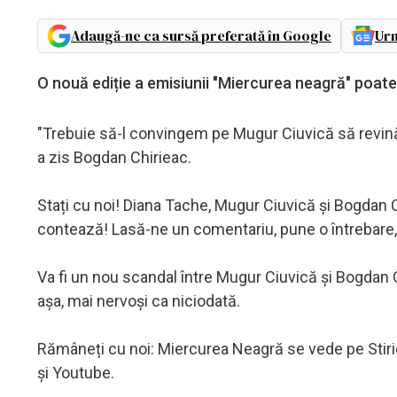
Adaugă-ne ca sursă preferată în Google
Urm
O nouă ediție a emisiunii "Miercurea neagră" poate
"Trebuie să-l convingem pe Mugur Ciuvică să revină a
a zis Bogdan Chirieac.
Stați cu noi! Diana Tache, Mugur Ciuvică și Bogdan Ch
contează! Lasă-ne un comentariu, pune o întrebare, 
Va fi un nou scandal între Mugur Ciuvică și Bogdan 
așa, mai nervoși ca niciodată.
Rămâneți cu noi: Miercurea Neagră se vede pe Stir
și Youtube.