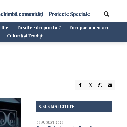
schimbă comunități
Proiecte Speciale
Utile
Tu știi ce drepturi ai?
Europarlamentare
Cultură și Tradiții
CELE MAI CITITE
06 AUGUST 2026