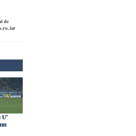
nt de
.ro, iar
 U'
 un