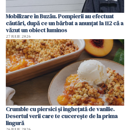
Mobilizare în Buzău. Pompierii au efectuat
căutări, după ce un bărbat a anunțat la 112 că a
văzut un obiect luminos
27 IULIE 2026
Crumble cu piersici și înghețată de vanilie.
Desertul verii care te cucerește de la prima
lingură
26 IULIE 2026