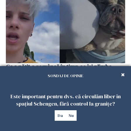
Ce a pățit o româncă în timp ce își plimba
câinele în Germania. Mesajul ei a stârnit
SONDAJ DE OPINIE
dezbateri aprinse
25 IULIE 2026
Este important pentru dvs. că circulăm liber în
spațiul Schengen, fără control la granițe?
Da
Nu