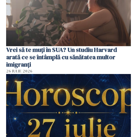
Vrei să te muți în SUA? Un studiu Harvard
arată ce se întâmplă cu sănătatea multor
imigranți
26 IULIE 2026