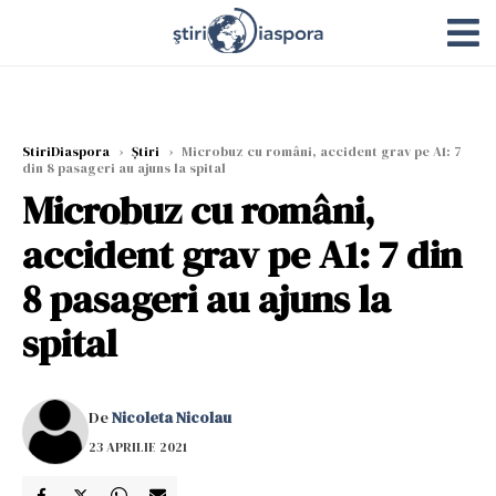
StiriDiaspora
›
Știri
›
Microbuz cu români, accident grav pe A1: 7
din 8 pasageri au ajuns la spital
Microbuz cu români,
accident grav pe A1: 7 din
8 pasageri au ajuns la
spital
De
Nicoleta Nicolau
23 APRILIE 2021