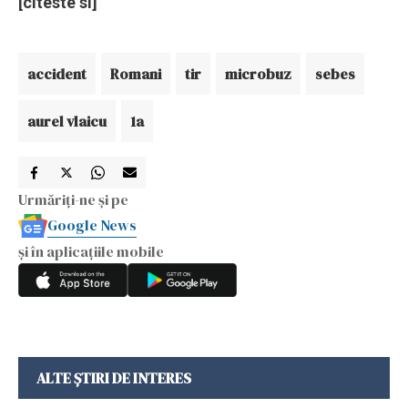
[citeste si]
accident
Romani
tir
microbuz
sebes
aurel vlaicu
1a
Urmăriți-ne și pe
Google News
și în aplicațiile mobile
ALTE ȘTIRI DE INTERES