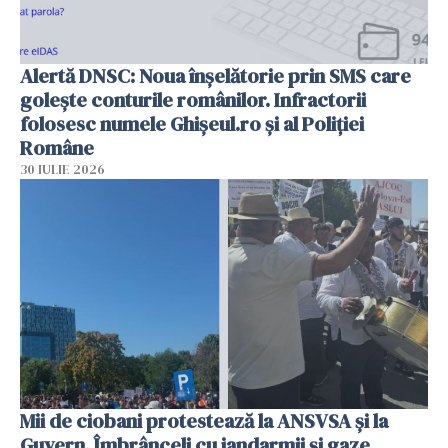
Alertă DNSC: Noua înșelătorie prin SMS care
golește conturile românilor. Infractorii
folosesc numele Ghișeul.ro și al Poliției
Române
30 IULIE 2026
Mii de ciobani protestează la ANSVSA și la
Guvern. Îmbrânceli cu jandarmii și gaze