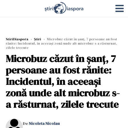
StiriDiaspora
›
Știri
›
Microbuz căzut în șanț, 7 persoane au fost
rănite: Incidentul, în aceeași zonă unde alt microbuz s-a răsturnat,
zilele trecute
Microbuz căzut în șanț, 7
persoane au fost rănite:
Incidentul, în aceeași
zonă unde alt microbuz s-
a răsturnat, zilele trecute
De
Nicoleta Nicolau