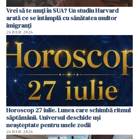
Vrei să te muți în SUA? Un studiu Harvard
arată ce se întâmplă cu sănătatea multor
imigranți
26 IULIE 2026
Horoscop 27 iulie. Lunea care schimbă ritmul
săptămânii. Universul deschide uși
neașteptate pentru unele zodii
26 IULIE 2026