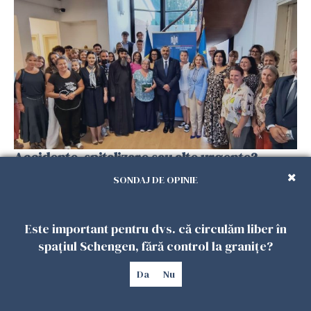
Accidente, spitalizare sau alte urgențe?
Consulatul României la Roma promite
SONDAJ DE OPINIE
intervenții în doar 24 de ore
26 IULIE 2026
Este important pentru dvs. că circulăm liber în
spațiul Schengen, fără control la granițe?
Da
Nu