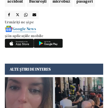
accident
Bucureşti
microbuz
pasageri
Urmăriți-ne și pe
Google News
și în aplicațiile mobile
ALTE ȘTIRI DE INTERES