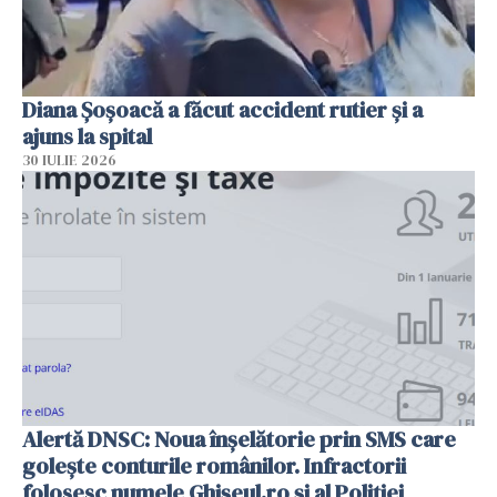
Diana Șoșoacă a făcut accident rutier și a
ajuns la spital
30 IULIE 2026
Alertă DNSC: Noua înșelătorie prin SMS care
golește conturile românilor. Infractorii
folosesc numele Ghișeul.ro și al Poliției